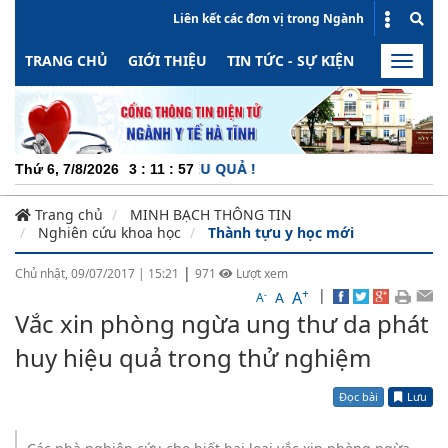
Liên kết các đơn vị trong Ngành
TRANG CHỦ
GIỚI THIỆU
TIN TỨC - SỰ KIỆN
HOẠT ĐỘN
Toggle
naviga
ỘNG - MINH BẠCH - HIỆU QUẢ !
Thứ 6, 7/8/2026
3
:
11
:
58
Trang chủ
MINH BẠCH THÔNG TIN
Nghiên cứu khoa học
Thành tựu y học mới
|
Chủ nhật, 09/07/2017
|
15:21
971
Lượt xem
+
|
A
-
A
A
Vắc xin phòng ngừa ung thư da phát
huy hiệu quả trong thử nghiệm
Đọc bài
Lưu