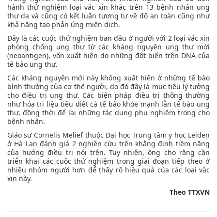
hành thử nghiệm loại vắc xin khác trên 13 bệnh nhân ung
thư da và cũng có kết luận tương tự về độ an toàn cũng như
khả năng tạo phản ứng miễn dịch.
Đây là các cuộc thử nghiệm ban đầu ở người với 2 loại vắc xin
phòng chống ung thư từ các kháng nguyên ung thư mới
(neoantigen), vốn xuất hiện do những đột biến trên DNA của
tế bào ung thư.
Các kháng nguyên mới này không xuất hiện ở những tế bào
bình thường của cơ thể người, do đó đây là mục tiêu lý tưởng
cho điều trị ung thư. Các biện pháp điều trị thông thường
như hóa trị liệu tiêu diệt cả tế bào khỏe mạnh lẫn tế bào ung
thư, đồng thời để lại những tác dụng phụ nghiêm trọng cho
bệnh nhân.
Giáo sư Cornelis Melief thuộc Đại học Trung tâm y học Leiden
ở Hà Lan đánh giá 2 nghiên cứu trên khẳng định tiềm năng
của hướng điều trị nói trên. Tuy nhiên, ông cho rằng cần
triển khai các cuộc thử nghiệm trong giai đoạn tiếp theo ở
nhiều nhóm người hơn để thấy rõ hiệu quả của các loại vắc
xin này.
Theo TTXVN