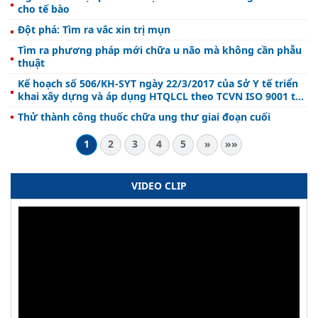
cho tế bào
Đột phá: Tìm ra vắc xin trị mụn
Tìm ra phương pháp mới chữa u não mà không cần phẫu
thuật
Kế hoạch số 506/KH-SYT ngày 22/3/2017 của Sở Y tế triển
khai xây dựng và áp dụng HTQLCL theo TCVN ISO 9001 tại
Sở Y tế Hà Tĩnh năm 2017
Thử thành công thuốc chữa ung thư giai đoạn cuối
1
2
3
4
5
»
»»
VIDEO CLIP