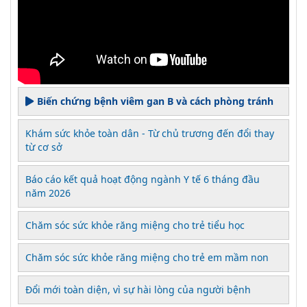
Biến chứng bệnh viêm gan B và cách phòng tránh
Khám sức khỏe toàn dân - Từ chủ trương đến đổi thay
từ cơ sở
Báo cáo kết quả hoạt động ngành Y tế 6 tháng đầu
năm 2026
Chăm sóc sức khỏe răng miệng cho trẻ tiểu học
Chăm sóc sức khỏe răng miệng cho trẻ em mầm non
Đổi mới toàn diện, vì sự hài lòng của người bệnh