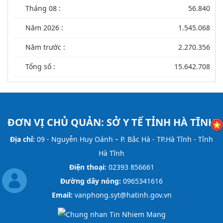
Tháng 08 :
56.840
Năm 2026 :
1.545.068
Năm trước :
2.270.356
Tổng số :
15.642.708
ĐƠN VỊ CHỦ QUẢN:
SỞ Y TẾ TỈNH HÀ TĨNH
Địa chỉ:
09 - Nguyễn Huy Oánh – P. Bắc Hà - TP.Hà Tĩnh - Tỉnh
Hà Tĩnh
Điện thoại:
02393 856661
Đường dây nóng:
0965341616
Email:
vanphong.syt@hatinh.gov.vn