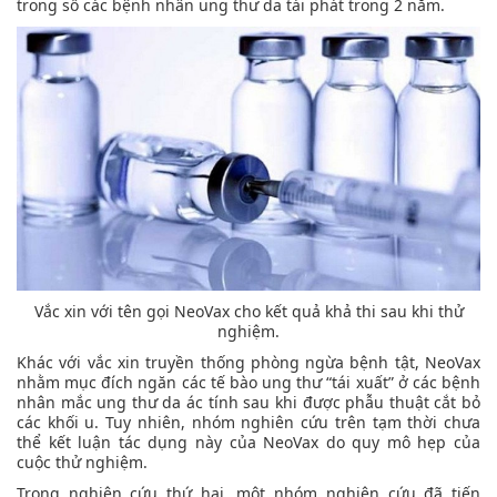
trong số các bệnh nhân ung thư da tái phát trong 2 năm.
Vắc xin với tên gọi NeoVax cho kết quả khả thi sau khi thử
nghiệm.
Khác với vắc xin truyền thống phòng ngừa bệnh tật, NeoVax
nhằm mục đích ngăn các tế bào ung thư “tái xuất” ở các bệnh
nhân mắc ung thư da ác tính sau khi được phẫu thuật cắt bỏ
các khối u. Tuy nhiên, nhóm nghiên cứu trên tạm thời chưa
thể kết luận tác dụng này của NeoVax do quy mô hẹp của
cuộc thử nghiệm.
Trong nghiên cứu thứ hai, một nhóm nghiên cứu đã tiến