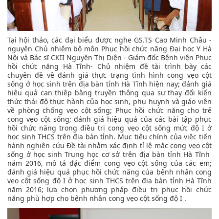
Tại hội thảo, các đại biểu được nghe GS.TS Cao Minh Châu -
nguyên Chủ nhiệm bộ môn Phục hồi chức năng Đại học Y Hà
Nội và Bác sĩ CKII Nguyễn Thị Diện - Giám đốc Bệnh viện Phục
hồi chức năng Hà Tĩnh- Chủ nhiệm đề tài trình bày các
chuyên đề về đánh giá thực trạng tình hình cong vẹo cột
sống ở học sinh trên địa bàn tỉnh Hà Tĩnh hiện nay; đánh giá
hiệu quả can thiệp bằng truyền thông qua sự thay đổi kiến
thức thái độ thực hành của học sinh, phụ huynh và giáo viên
về phòng chống vẹo cột sống; Phục hồi chức năng cho trẻ
cong vẹo cột sống; đánh giá hiệu quả của các bài tập phục
hồi chức năng trong điều trị cong vẹo cột sống mức độ I ở
học sinh THCS trên địa bàn tỉnh. Mục tiêu chính của việc tiến
hành nghiên cứu Đề tài nhằm xác định tỉ lệ mắc cong vẹo cột
sống ở học sinh Trung học cơ sở trên địa bàn tỉnh Hà Tĩnh
năm 2016, mô tả đặc điểm cong vẹo cột sống của các em;
đánh giá hiệu quả phục hồi chức năng của bệnh nhân cong
vẹo cột sống độ I ở học sinh THCS trên địa bàn tỉnh Hà Tĩnh
năm 2016; lựa chọn phương pháp điều trị phục hồi chức
năng phù hợp cho bệnh nhân cong vẹo cột sống độ I .