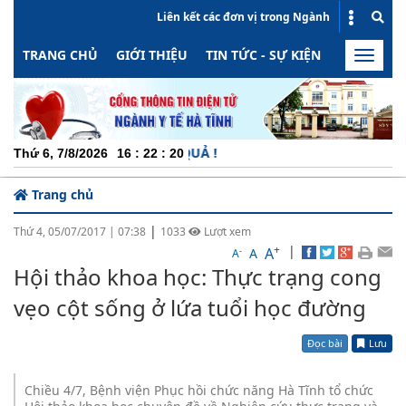
Liên kết các đơn vị trong Ngành
TRANG CHỦ
GIỚI THIỆU
TIN TỨC - SỰ KIỆN
HOẠT ĐỘN
Toggle
naviga
CH
Thứ 6, 7/8/2026
16
:
22
:
20
Trang chủ
|
Thứ 4, 05/07/2017
|
07:38
1033
Lượt xem
+
|
A
-
A
A
Hội thảo khoa học: Thực trạng cong
vẹo cột sống ở lứa tuổi học đường
Đọc bài
Lưu
Chiều 4/7, Bệnh viện Phục hồi chức năng Hà Tĩnh tổ chức