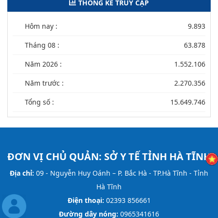
THỐNG KÊ TRUY CẬP
Hôm nay :
9.893
Tháng 08 :
63.878
Năm 2026 :
1.552.106
Năm trước :
2.270.356
Tổng số :
15.649.746
ĐƠN VỊ CHỦ QUẢN:
SỞ Y TẾ TỈNH HÀ TĨNH
Địa chỉ:
09 - Nguyễn Huy Oánh – P. Bắc Hà - TP.Hà Tĩnh - Tỉnh
Hà Tĩnh
Điện thoại:
02393 856661
Đường dây nóng:
0965341616