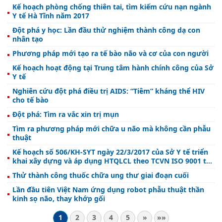
Kế hoạch phòng chống thiên tai, tìm kiếm cứu nạn ngành
Y tế Hà Tĩnh năm 2017
Đột phá y học: Lần đầu thử nghiệm thành công dạ con
nhân tạo
Phương pháp mới tạo ra tế bào não và cơ của con người
Kế hoạch hoạt động tại Trung tâm hành chính công của Sở
Y tế
Nghiên cứu đột phá điều trị AIDS: “Tiêm” kháng thể HIV
cho tế bào
Đột phá: Tìm ra vắc xin trị mụn
Tìm ra phương pháp mới chữa u não mà không cần phẫu
thuật
Kế hoạch số 506/KH-SYT ngày 22/3/2017 của Sở Y tế triển
khai xây dựng và áp dụng HTQLCL theo TCVN ISO 9001 tại
Sở Y tế Hà Tĩnh năm 2017
Thử thành công thuốc chữa ung thư giai đoạn cuối
Lần đầu tiên Việt Nam ứng dụng robot phẫu thuật thần
kinh sọ não, thay khớp gối
1
2
3
4
5
»
»»