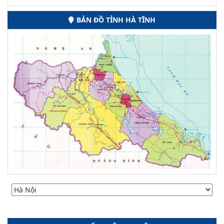
BẢN ĐỒ TỈNH HÀ TĨNH