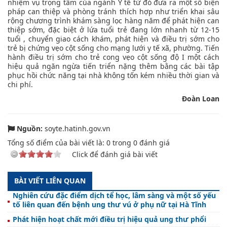
nhiệm vụ trọng tâm của ngành Y tế từ đó đưa ra một số biện
pháp can thiệp và phòng tránh thích hợp như triển khai sâu
rộng chương trình khám sàng lọc hàng năm để phát hiện can
thiệp sớm, đặc biệt ở lứa tuổi trẻ đang lớn nhanh từ 12-15
tuổi , chuyển giao cách khám, phát hiện và điều trị sớm cho
trẻ bị chứng vẹo cột sống cho mạng lưới y tế xã, phường. Tiến
hành điều trị sớm cho trẻ cong vẹo cột sống độ I một cách
hiệu quả ngăn ngừa tiến triển nặng thêm bằng các bài tập
phục hồi chức năng tại nhà không tốn kém nhiều thời gian và
chi phí.
Đoàn Loan
Nguồn:
soyte.hatinh.gov.vn
Tổng số điểm của bài viết là:
0
trong
0
đánh giá
Click để đánh giá bài viết
BÀI VIẾT LIÊN QUAN
Nghiên cứu đặc điểm dịch tể học, lâm sàng và một số yếu
tố liên quan đến bệnh ung thư vú ở phụ nữ tại Hà Tĩnh
Phát hiện hoạt chất mới điều trị hiệu quả ung thư phổi