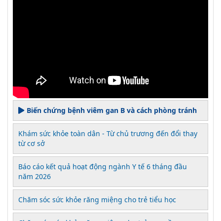
Biến chứng bệnh viêm gan B và cách phòng tránh
Khám sức khỏe toàn dân - Từ chủ trương đến đổi thay
từ cơ sở
Báo cáo kết quả hoạt động ngành Y tế 6 tháng đầu
năm 2026
Chăm sóc sức khỏe răng miệng cho trẻ tiểu học