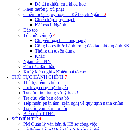
Đề tài nghiên cứu khoa học
Khen thưởng, xử phạt
Chiến lược - Quy hoạch - Kế hoạch Ngành
2
Chiến lược quy hoạch
Kế hoạch Ngành
Đào tạo
Tổ chức cán bộ
4
Chuyển ngạch - thăng hạng
Công bố cs thực hành trong đào tạo khối ngành SK
Thông tin tuyển dụng
Khác
Ngân sách NN
Đầu tư - đấu thầu
Xử lý kiến nghị - Khiếu nại tố cáo
THỦ TỤC HÀNH CHÍNH
7
Thủ tục hành chính
Dịch vụ công trực tuyến
Tra cứu tình trạng xử lý hồ sơ
Tra cứu văn bản công bố
Tiếp nhận phản ánh, kiến nghị về quy định hành chính
Tra cứu văn bản thu hồi
Biểu mẫu TTHC
SỞ ĐIỆN TỬ
4
PM Quản lý văn bản & Hồ sơ công việc
Hệ thống Hồ sơ Quản lý sức khỏe cá nhân