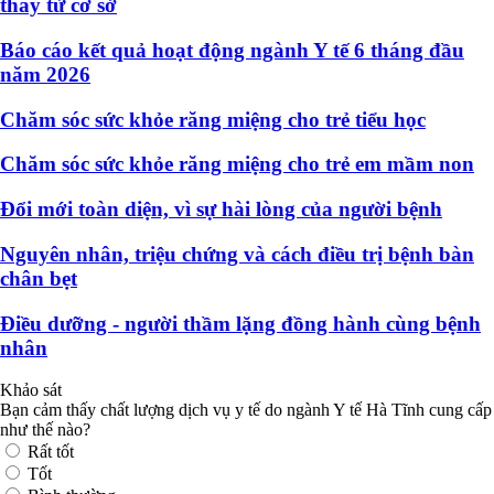
thay từ cơ sở
Báo cáo kết quả hoạt động ngành Y tế 6 tháng đầu
năm 2026
Chăm sóc sức khỏe răng miệng cho trẻ tiểu học
Chăm sóc sức khỏe răng miệng cho trẻ em mầm non
Đổi mới toàn diện, vì sự hài lòng của người bệnh
Nguyên nhân, triệu chứng và cách điều trị bệnh bàn
chân bẹt
Điều dưỡng - người thầm lặng đồng hành cùng bệnh
nhân
Khảo sát
Bạn cảm thấy chất lượng dịch vụ y tế do ngành Y tế Hà Tĩnh cung cấp
như thế nào?
Rất tốt
Tốt