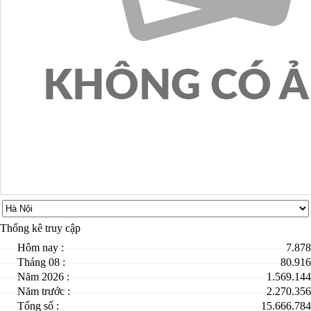
Thống kê truy cập
Hôm nay :
7.878
Tháng 08 :
80.916
Năm 2026 :
1.569.144
Năm trước :
2.270.356
Tổng số :
15.666.784