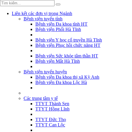
Liên kết các đơn vị trong Ngành
Bệnh viện tuyến tỉnh
Bệnh viện Đa khoa tỉnh HT
Bệnh viện Phổi Hà Tĩnh
Bệnh viện Y học cổ truyền Hà Tĩnh
Bệnh viện Phục hồi chức năng HT
Bệnh viện Sức khỏe tâm thần HT
Bệnh viện Mắt Hà Tĩnh
Bệnh viện tuyến huyện
Bệnh viện Đa khoa thị xã Kỳ Anh
Bệnh viện Đa khoa Lộc Hà
Các trung tâm y tế
TTYT Thành Sen
TTYT Hồng Lĩnh
TTYT Đức Thọ
TTYT Can Lộc