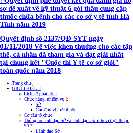
: Quyết định phê duyệt kết quả đánh giá hồ
sơ đề xuất về kỹ thuật 6 gói thầu cung cấp
thuốc chữa bệnh cho các cơ sở y tế tỉnh Hà
Tĩnh năm 2019
Quyết định số 2137/QĐ-SYT ngày
01/11/2018 Về việc khen thưởng cho các tập
thể, cá nhân đã tham gia và đạt giải nhất
tại chung kết "Cuộc thi Y tế cơ sở giỏi"
toàn quốc năm 2018
Trang chủ
GIỚI THIỆU
7
Lịch sử phát triển
Chức năng, nhiệm vụ
2
Sở
Các đơn vị trực thuộc
Cơ cấu tổ chức
Thông tin lãnh đạo Sở và lãnh đạo các đơn vị trực thuộc
Sở
3
Lãnh đạo Sở