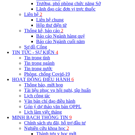
Trưởng, phó phòng chức năng Sở
Lãnh đạo các đơn vị trực thuộc
Liên hệ
2
Liên hệ chung
Hộp thư điện tử
Thống kê, báo cáo
2
Báo cáo Ngành hàng quý
Báo cáo Ngành cuối năm
Sơ đồ Cổng
TIN TỨC - SỰ KIỆN
4
Tin trong tỉnh
Tin trong ngành
Tin trong nước
Phòng, chống Covid-19
HOẠT ĐỘNG ĐIỀU HÀNH
6
Thông báo, mời họp
Tài liệu phục vụ hội nghị, tập huấn
Lịch công tác
Văn bản chỉ đạo điều hành
Góp ý dự thảo văn bản QPPL
Lịch làm việc tháng
MINH BẠCH THÔNG TIN
9
Chính sách ưu đãi, hỗ trợ đầu tư
Nghiên cứu khoa học
2
Thành tựu y học mới