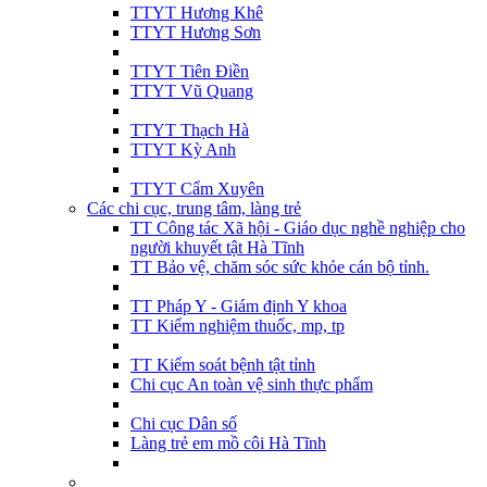
TTYT Hương Khê
TTYT Hương Sơn
TTYT Tiên Điền
TTYT Vũ Quang
TTYT Thạch Hà
TTYT Kỳ Anh
TTYT Cẩm Xuyên
Các chi cục, trung tâm, làng trẻ
TT Công tác Xã hội - Giáo dục nghề nghiệp cho
người khuyết tật Hà Tĩnh
TT Bảo vệ, chăm sóc sức khỏe cán bộ tỉnh.
TT Pháp Y - Giám định Y khoa
TT Kiểm nghiệm thuốc, mp, tp
TT Kiểm soát bệnh tật tỉnh
Chi cục An toàn vệ sinh thực phẩm
Chi cục Dân số
Làng trẻ em mồ côi Hà Tĩnh