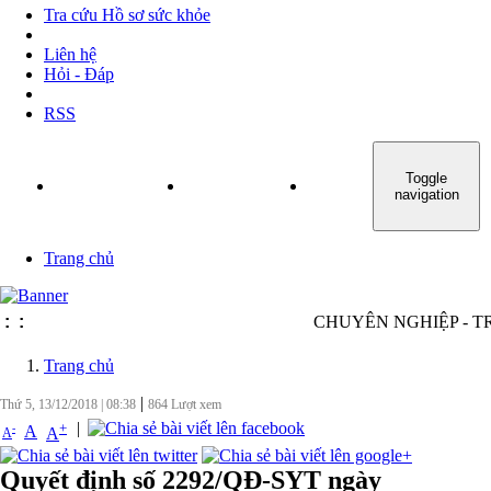
Tra cứu Hồ sơ sức khỏe
Liên hệ
Hỏi - Đáp
RSS
Toggle
TRANG CHỦ
GIỚI THIỆU
TIN TỨC - SỰ KIỆN
navigation
Trang chủ
:
:
CHUYÊN NGHIỆP - TRÁCH
Trang chủ
|
Thứ 5, 13/12/2018
|
08:38
864
Lượt xem
|
+
-
A
A
A
Quyết định số 2292/QĐ-SYT ngày