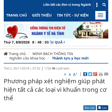
Liên kết các đơn vị trong Ngành
TRANG CHỦ
GIỚI THIỆU
TIN TỨC - SỰ KIỆN
HOẠT ĐỘN
Toggle
naviga
ĐỘNG - MINH BẠCH - HIỆU QUẢ !
Thứ 7, 8/8/2026
8
:
48
:
03
Trang chủ
MINH BẠCH THÔNG TIN
Nghiên cứu khoa học
Thành tựu y học mới
|
Thứ 2, 26/11/2018
|
07:32
1726
Lượt xem
+
|
A
-
A
A
Phương pháp xét nghiệm giúp phát
hiện tất cả các loại vi khuẩn trong cơ
thể
Đọc bài
Lưu