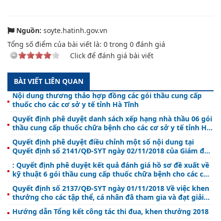
Nguồn:
soyte.hatinh.gov.vn
Tổng số điểm của bài viết là:
0
trong
0
đánh giá
Click để đánh giá bài viết
BÀI VIẾT LIÊN QUAN
Nội dung thương thảo hợp đồng các gói thầu cung cấp
thuốc cho các cơ sở y tế tỉnh Hà Tĩnh
Quyết định phê duyệt danh sách xếp hạng nhà thầu 06 gói
thầu cung cấp thuốc chữa bệnh cho các cơ sở y tế tỉnh Hà
Tĩnh năm 2019
Quyết định phê duyệt điều chỉnh một số nội dung tại
Quyết định số 2141/QĐ-SYT ngày 02/11/2018 của Giám đốc
Sở Y tế Hà Tĩnh
: Quyết định phê duyệt kết quả đánh giá hồ sơ đề xuất về
kỹ thuật 6 gói thầu cung cấp thuốc chữa bệnh cho các cơ
sở y tế tỉnh Hà Tĩnh năm 2019
Quyết định số 2137/QĐ-SYT ngày 01/11/2018 Về việc khen
thưởng cho các tập thể, cá nhân đã tham gia và đạt giải
nhất tại chung kết "Cuộc thi Y tế cơ sở giỏi" toàn quốc
Hướng dẫn Tổng kết công tác thi đua, khen thưởng 2018
năm 2018