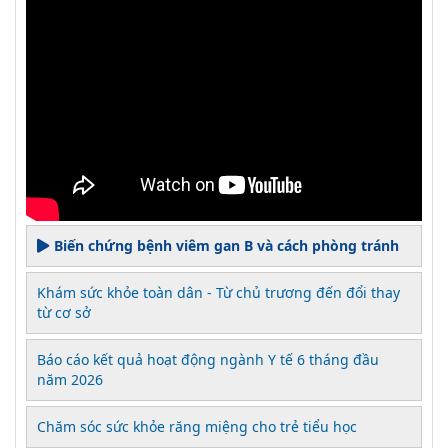
Biến chứng bệnh viêm gan B và cách phòng tránh
Khám sức khỏe toàn dân - Từ chủ trương đến đổi thay
từ cơ sở
Báo cáo kết quả hoạt động ngành Y tế 6 tháng đầu
năm 2026
Chăm sóc sức khỏe răng miệng cho trẻ tiểu học