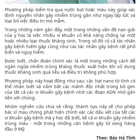
Phương pháp kiểm tra qua nước bọt hoặc máu này giúp xác
định nguyên nhân gây nhiễm trùng gần như ngay lập tức và
loại bỏ việc điều trị mò mẫm.
Trong những năm gần đây, một trong những vấn đề nan giải
của y học là việc nhiều vi khuẩn có khả năng chống lại một
hoặc nhiều loại thuốc kháng sinh. Trong số đó có cả tác nhân
gây bệnh hiếm gặp cũng như các tác nhân gây bệnh rất phổ
biến và nguy hiểm.
Được biết, chẩn đoán chính xác là một trong những cách để
ngăn ngừa nhiễm trùng kháng thuốc xuất hiện khi sử dụng
thuốc kháng sinh quá liều và điều trị không phù hợp.
Phương pháp này hoạt động như sau: các hạt nano từ tính có
thể nhận biết và nắm bắt các mảnh độc nhất trong bộ gen
của tất cả các vi khuẩn gây bệnh nhờ các đoạn ADN nhỏ gắn
liền với chúng.
Nhóm nghiên cứu chia sẻ rằng: thành tựu này sẽ cho phép
bác sĩ mau chóng phát hiện chính xác các dấu vết của tất các
vi khuẩn gây bệnh mà y học đã biết, kể cả vi khuẩn gây nhiễm
trùng máu - một trong những căn bệnh gây tử vong hàng
đầu ở Mỹ.
Theo: Báo Hà Tĩnh