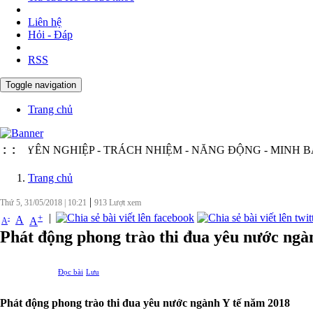
Liên hệ
Hỏi - Đáp
RSS
Toggle navigation
Trang chủ
N NGHIỆP - TRÁCH NHIỆM - NĂNG ĐỘNG - MINH BẠCH - H
:
:
Trang chủ
|
Thứ 5, 31/05/2018
|
10:21
913
Lượt xem
|
+
-
A
A
A
Phát động phong trào thi đua yêu nước ngà
Đọc bài
Lưu
Phát động phong trào thi đua yêu nước ngành Y tế năm 2018