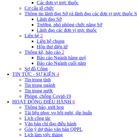
Các đơn vị trực thuộc
Cơ cấu tổ chức
Thông tin lãnh đạo Sở và lãnh đạo các đơn vị trực thuộc 
Lãnh đạo Sở
Trưởng, phó phòng chức năng Sở
Lãnh đạo các đơn vị trực thuộc
Liên hệ
2
Liên hệ chung
Hộp thư điện tử
Thống kê, báo cáo
2
Báo cáo Ngành hàng quý
Báo cáo Ngành cuối năm
Sơ đồ Cổng
TIN TỨC - SỰ KIỆN
4
Tin trong tỉnh
Tin trong ngành
Tin trong nước
Phòng, chống Covid-19
HOẠT ĐỘNG ĐIỀU HÀNH
6
Thông báo, mời họp
Tài liệu phục vụ hội nghị, tập huấn
Lịch công tác
Văn bản chỉ đạo điều hành
Góp ý dự thảo văn bản QPPL
Lịch làm việc tháng