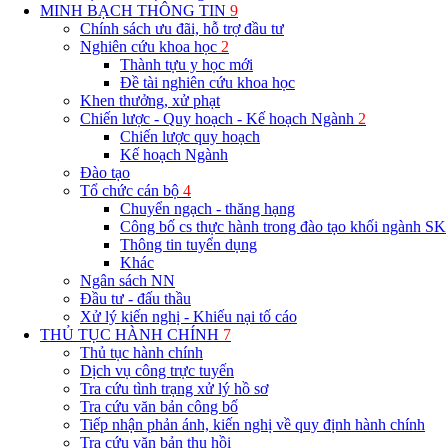
MINH BẠCH THÔNG TIN
9
Chính sách ưu đãi, hỗ trợ đầu tư
Nghiên cứu khoa học
2
Thành tựu y học mới
Đề tài nghiên cứu khoa học
Khen thưởng, xử phạt
Chiến lược - Quy hoạch - Kế hoạch Ngành
2
Chiến lược quy hoạch
Kế hoạch Ngành
Đào tạo
Tổ chức cán bộ
4
Chuyển ngạch - thăng hạng
Công bố cs thực hành trong đào tạo khối ngành SK
Thông tin tuyển dụng
Khác
Ngân sách NN
Đầu tư - đấu thầu
Xử lý kiến nghị - Khiếu nại tố cáo
THỦ TỤC HÀNH CHÍNH
7
Thủ tục hành chính
Dịch vụ công trực tuyến
Tra cứu tình trạng xử lý hồ sơ
Tra cứu văn bản công bố
Tiếp nhận phản ánh, kiến nghị về quy định hành chính
Tra cứu văn bản thu hồi