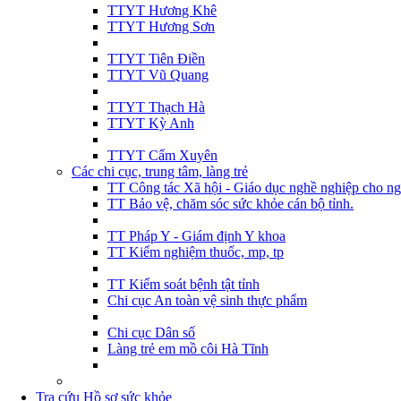
TTYT Hương Khê
TTYT Hương Sơn
TTYT Tiên Điền
TTYT Vũ Quang
TTYT Thạch Hà
TTYT Kỳ Anh
TTYT Cẩm Xuyên
Các chi cục, trung tâm, làng trẻ
TT Công tác Xã hội - Giáo dục nghề nghiệp cho ng
TT Bảo vệ, chăm sóc sức khỏe cán bộ tỉnh.
TT Pháp Y - Giám định Y khoa
TT Kiểm nghiệm thuốc, mp, tp
TT Kiểm soát bệnh tật tỉnh
Chi cục An toàn vệ sinh thực phẩm
Chi cục Dân số
Làng trẻ em mồ côi Hà Tĩnh
Tra cứu Hồ sơ sức khỏe