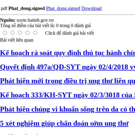
pdf
Phat_dong.signed
Phat_dong.signed
Download
Nguồn:
soyte.hatinh.gov.vn
Tổng số điểm của bài viết là:
0
trong
0
đánh giá
Click để đánh giá bài viết
Bài viết liên quan
Kế hoạch rà soát quy định thủ tục hành ch
Quyết định 497a/QĐ-SYT ngày 02/4/2018 vv
Phát hiện mới trong điều trị ung thư liên 
Kế hoạch 333/KH-SYT ngày 02/3/3018 của Sở
Phát hiện chủng vi khuẩn sống trên da có t
5 xét nghiệm giúp chẩn đoán sớm ung thư