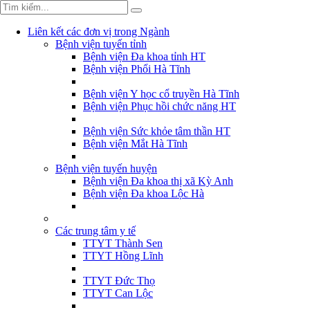
Liên kết các đơn vị trong Ngành
Bệnh viện tuyến tỉnh
Bệnh viện Đa khoa tỉnh HT
Bệnh viện Phổi Hà Tĩnh
Bệnh viện Y học cổ truyền Hà Tĩnh
Bệnh viện Phục hồi chức năng HT
Bệnh viện Sức khỏe tâm thần HT
Bệnh viện Mắt Hà Tĩnh
Bệnh viện tuyến huyện
Bệnh viện Đa khoa thị xã Kỳ Anh
Bệnh viện Đa khoa Lộc Hà
Các trung tâm y tế
TTYT Thành Sen
TTYT Hồng Lĩnh
TTYT Đức Thọ
TTYT Can Lộc