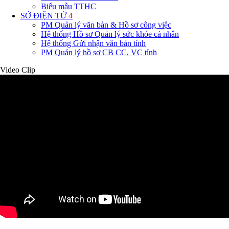
Biểu mẫu TTHC
SỞ ĐIỆN TỬ
4
PM Quản lý văn bản & Hồ sơ công việc
Hệ thống Hồ sơ Quản lý sức khỏe cá nhân
Hệ thống Gửi nhận văn bản tỉnh
PM Quản lý hồ sơ CB CC, VC tỉnh
Video Clip