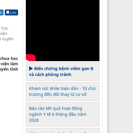
ài
Lưu
 học
viện
n tuyến
 khoa học
 viện làm
Biến chứng bệnh viêm gan B
uyến tỉnh
và cách phòng tránh
Khám sức khỏe toàn dân - Từ chủ
trương đến đổi thay từ cơ sở
Báo cáo kết quả hoạt động
ngành Y tế 6 tháng đầu năm
2026