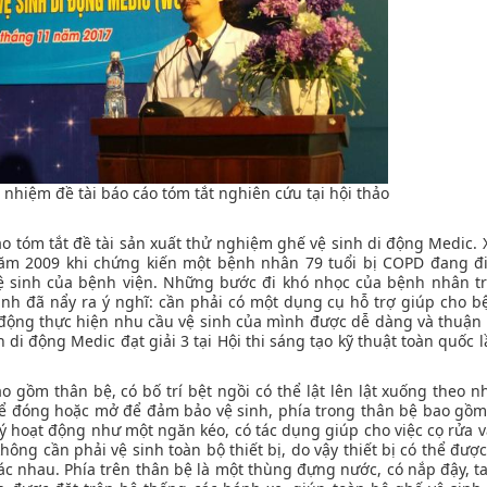
nhiệm đề tài báo cáo tóm tắt nghiên cứu tại hội thảo
áo tóm tắt đề tài sản xuất thử nghiệm ghế vệ sinh di động Medic. 
ăm 2009 khi chứng kiến một bệnh nhân 79 tuổi bị COPD đang điề
 vệ sinh của bệnh viện. Những bước đi khó nhọc của bệnh nhân 
nh đã nẩy ra ý nghĩ: cần phải có một dụng cụ hỗ trợ giúp cho 
động thực hiện nhu cầu vệ sinh của mình được dễ dàng và thuận 
di động Medic đạt giải 3 tại Hội thi sáng tạo kỹ thuật toàn quốc l
 gồm thân bệ, có bố trí bệt ngồi có thể lật lên lật xuống theo n
thể đóng hoặc mở để đảm bảo vệ sinh, phía trong thân bệ bao gồ
lý hoạt động như một ngăn kéo, có tác dụng giúp cho việc cọ rửa v
hông cần phải vệ sinh toàn bộ thiết bị, do vậy thiết bị có thể đượ
ác nhau. Phía trên thân bệ là một thùng đựng nước, có nắp đậy, ta