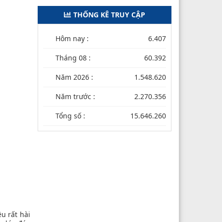
THỐNG KÊ TRUY CẬP
Hôm nay :
6.407
Tháng 08 :
60.392
Năm 2026 :
1.548.620
Năm trước :
2.270.356
Tổng số :
15.646.260
u rất hài