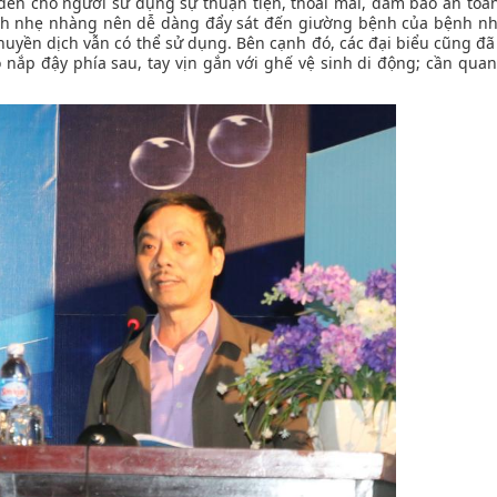
 đến cho người sử dụng sự thuận tiện, thoải mái, đảm bảo an toàn
ách nhẹ nhàng nên dễ dàng đẩy sát đến giường bệnh của bệnh nh
huyền dịch vẫn có thể sử dụng. Bên cạnh đó, các đại biểu cũng đã
 nắp đậy phía sau, tay vịn gắn với ghế vệ sinh di động; cần qua