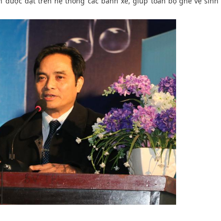
ên được đặt trên hệ thống các bánh xe, giúp toàn bộ ghế vệ sinh 