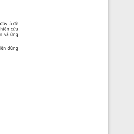
đây là đề
ghiên cứu
ện và ứng
hiện đúng