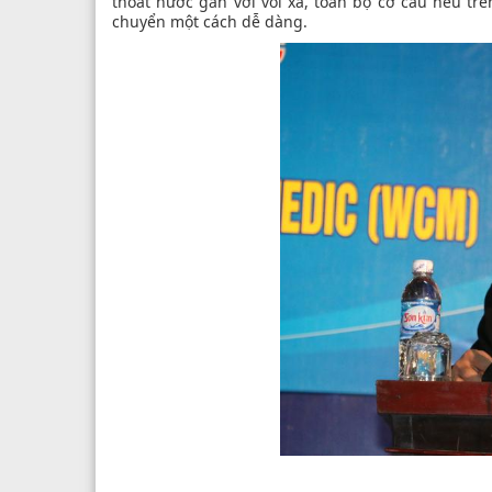
thoát nước gắn với vòi xả, toàn bộ cơ cấu nêu tr
chuyển một cách dễ dàng.