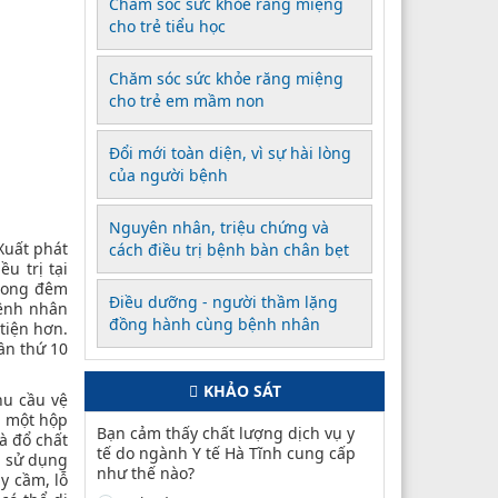
Chăm sóc sức khỏe răng miệng
cho trẻ tiểu học
Chăm sóc sức khỏe răng miệng
cho trẻ em mầm non
Đổi mới toàn diện, vì sự hài lòng
của người bệnh
Nguyên nhân, triệu chứng và
Xuất phát
cách điều trị bệnh bàn chân bẹt
u trị tại
trong đêm
Điều dưỡng - người thầm lặng
bệnh nhân
đồng hành cùng bệnh nhân
tiện hơn.
ần thứ 10
KHẢO SÁT
hu cầu vệ
m một hộp
Bạn cảm thấy chất lượng dịch vụ y
à đổ chất
tế do ngành Y tế Hà Tĩnh cung cấp
c sử dụng
như thế nào?
y cầm, lỗ