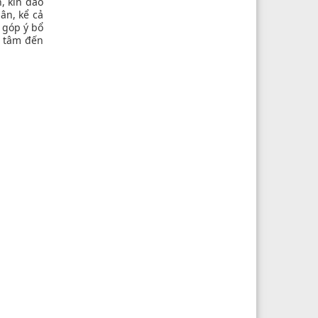
, kín đáo
ân, kể cả
 góp ý bổ
n tâm đến