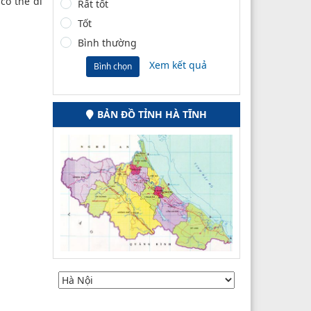
có thể di
Rất tốt
Tốt
Bình thường
Xem kết quả
Bình chọn
BẢN ĐỒ TỈNH HÀ TĨNH