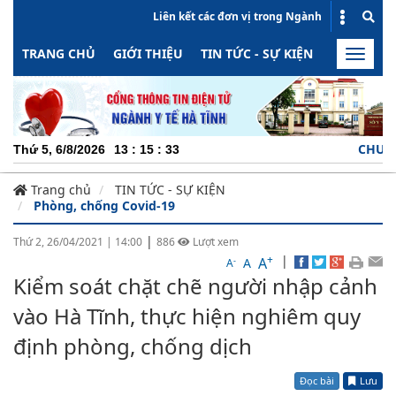
Liên kết các đơn vị trong Ngành
TRANG CHỦ
GIỚI THIỆU
TIN TỨC - SỰ KIỆN
HOẠT ĐỘN
Toggle
naviga
CHUYÊN NG
Thứ 5, 6/8/2026
13
:
15
:
33
Trang chủ
TIN TỨC - SỰ KIỆN
Phòng, chống Covid-19
|
Thứ 2, 26/04/2021
|
14:00
886
Lượt xem
+
|
A
-
A
A
Kiểm soát chặt chẽ người nhập cảnh
vào Hà Tĩnh, thực hiện nghiêm quy
định phòng, chống dịch
Đọc bài
Lưu