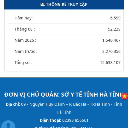
THỐNG KÊ TRUY CẬP
Hôm nay :
6.599
Tháng 08 :
52.239
Năm 2026 :
1.540.467
Năm trước :
2.270.356
Tổng số :
15.638.107
ĐƠN VỊ CHỦ QUẢN:
SỞ Y TẾ TỈNH HÀ TĨNH
Địa chỉ:
09 - Nguyễn Huy Oánh – P. Bắc Hà - TP.Hà Tĩnh - Tỉnh
Hà Tĩnh
Điện thoại:
02393 856661