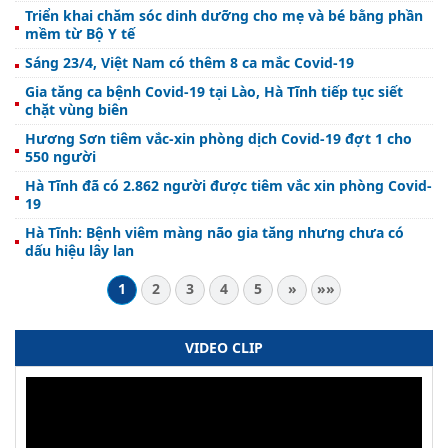
Triển khai chăm sóc dinh dưỡng cho mẹ và bé bằng phần
mềm từ Bộ Y tế
Sáng 23/4, Việt Nam có thêm 8 ca mắc Covid-19
Gia tăng ca bệnh Covid-19 tại Lào, Hà Tĩnh tiếp tục siết
chặt vùng biên
Hương Sơn tiêm vắc-xin phòng dịch Covid-19 đợt 1 cho
550 người
Hà Tĩnh đã có 2.862 người được tiêm vắc xin phòng Covid-
19
Hà Tĩnh: Bệnh viêm màng não gia tăng nhưng chưa có
dấu hiệu lây lan
1
2
3
4
5
»
»»
VIDEO CLIP