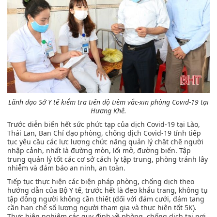
Lãnh đạo Sở Y tế kiểm tra tiến độ tiêm vắc-xin phòng Covid-19 tại
Hương Khê.
Trước diễn biến hết sức phức tạp của dịch Covid-19 tại Lào,
Thái Lan, Ban Chỉ đạo phòng, chống dịch Covid-19 tỉnh tiếp
tục yêu cầu các lực lượng chức năng quản lý chặt chẽ người
nhập cảnh, nhất là đường mòn, lối mở, đường biển. Tập
trung quản lý tốt các cơ sở cách ly tập trung, phòng tránh lây
nhiễm và đảm bảo an ninh, an toàn.
Tiếp tục thực hiện các biện pháp phòng, chống dịch theo
hướng dẫn của Bộ Y tế, trước hết là đeo khẩu trang, không tụ
tập đông người không cần thiết (đối với đám cưới, đám tang
cần hạn chế số lượng người tham gia và thực hiện tốt 5K).
Thực hiện nghiêm các quy định về phòng, chống dịch tại nơi