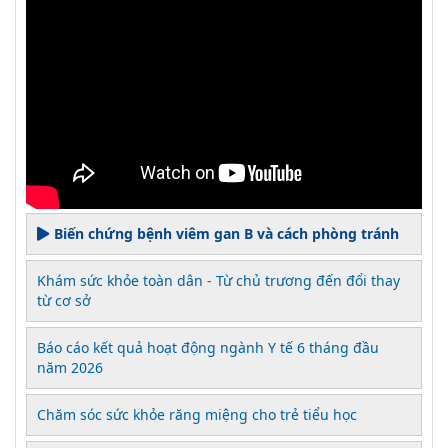
Biến chứng bệnh viêm gan B và cách phòng tránh
Khám sức khỏe toàn dân - Từ chủ trương đến đổi thay
từ cơ sở
Báo cáo kết quả hoạt động ngành Y tế 6 tháng đầu
năm 2026
Chăm sóc sức khỏe răng miệng cho trẻ tiểu học