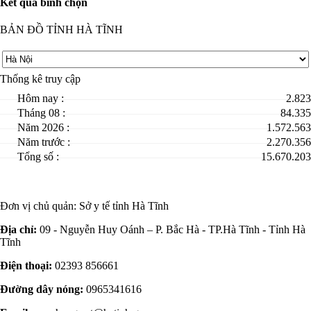
Kết quả bình chọn
BẢN ĐỒ TỈNH HÀ TĨNH
Thống kê truy cập
Hôm nay :
2.823
Tháng 08 :
84.335
Năm 2026 :
1.572.563
Năm trước :
2.270.356
Tổng số :
15.670.203
Đơn vị chủ quản:
Sở y tế tỉnh Hà Tĩnh
Địa chỉ:
09 - Nguyễn Huy Oánh – P. Bắc Hà - TP.Hà Tĩnh - Tỉnh Hà
Tĩnh
Điện thoại:
02393 856661
Đường dây nóng:
0965341616