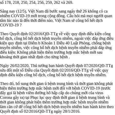
số 178, 218, 250, 254, 256, 259, 262 và 269.
Sáng nay (12/5), Việt Nam đã bước sang ngày thứ 26 không có ca
nhiễm COVID-19 mới trong cộng đồng. Câu hỏi mà mọi người quan
tâm lúc nào là đến thời điểm nào, Việt Nam sẽ công bố hết dịch
COVID-19 ?
Theo Quyết định 02/2016/QĐ-TTg về việc quy định điều kiện công
bố dịch, công bố hết dịch bệnh truyền nhiễm, ngoài việc đáp ứng điều
kiện quy định tại Điểm b Khoản 1 Điều 40 Luật Phòng, chống bệnh
truyền nhiễm, việc công bố hết dịch bệnh truyền nhiễm phải đáp ứng
điều kiện: Không phát hiện thêm trường hợp mắc bệnh mới sau
khoảng thời gian nhất định cho từng bệnh .
Ngày 26/02/2020, Thủ tướng ban hành Quyết định 07/2020/QĐ-TTg
sửa đổi một số Điều của Quyết định 02/2016/QĐ-TTg về việc quy
định điều kiện công bố dịch, công bố hết dịch bệnh truyền nhiễm.
Theo đó, bổ sung thời gian ủ bệnh trung bình và thời gian không phát
hiện thêm trường hợp mắc bệnh mới đối với bệnh COVID-19 (trước
đây gọi là bệnh viêm đường hô hấp cấp do chủng mới của virus
Corona gây ra) tại Phục lục quy định thời gian ủ bệnh trung bình và
thời gian không phát hiện thêm trường hợp mắc bệnh truyền nhiễm
làm căn cứ để công bố hết dịch bệnh truyền nhiễm ban hành kèm theo
Quyết định số 02/2016/QĐ-TTg ngày 28/1/2016.