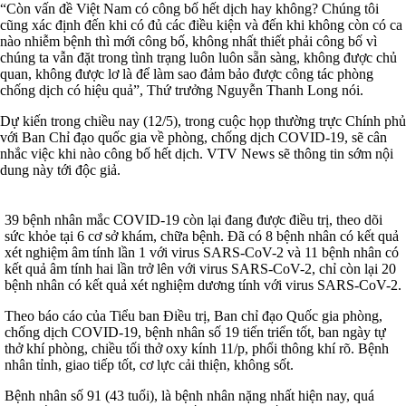
“Còn vấn đề Việt Nam có công bố hết dịch hay không? Chúng tôi
cũng xác định đến khi có đủ các điều kiện và đến khi không còn có ca
nào nhiễm bệnh thì mới công bố, không nhất thiết phải công bố vì
chúng ta vẫn đặt trong tình trạng luôn luôn sẵn sàng, không được chủ
quan, không được lơ là để làm sao đảm bảo được công tác phòng
chống dịch có hiệu quả”, Thứ trưởng Nguyễn Thanh Long nói.
Dự kiến trong chiều nay (12/5), trong cuộc họp thường trực Chính phủ
với Ban Chỉ đạo quốc gia về phòng, chống dịch COVID-19, sẽ cân
nhắc việc khi nào công bố hết dịch. VTV News sẽ thông tin sớm nội
dung này tới độc giả.
39 bệnh nhân mắc COVID-19 còn lại đang được điều trị, theo dõi
sức khỏe tại 6 cơ sở khám, chữa bệnh. Đã có 8 bệnh nhân có kết quả
xét nghiệm âm tính lần 1 với virus SARS-CoV-2 và 11 bệnh nhân có
kết quả âm tính hai lần trở lên với virus SARS-CoV-2, chỉ còn lại 20
bệnh nhân có kết quả xét nghiệm dương tính với virus SARS-CoV-2.
Theo báo cáo của Tiểu ban Điều trị, Ban chỉ đạo Quốc gia phòng,
chống dịch COVID-19, bệnh nhân số 19 tiến triển tốt, ban ngày tự
thở khí phòng, chiều tối thở oxy kính 11/p, phổi thông khí rõ. Bệnh
nhân tỉnh, giao tiếp tốt, cơ lực cải thiện, không sốt.
Bệnh nhân số 91 (43 tuổi), là bệnh nhân nặng nhất hiện nay, quá