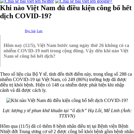
Khi nào Việt Nam đủ điều kiện công bố hết
dịch COVID-19?
Đọc bài
Lưu
Hôm nay (12/5), Việt Nam bước sang ngày thứ 26 không có ca
nhiễm COVID-19 mới trong cộng đồng. Vậy đến khi nào Việt
Nam sẽ công bố hết dịch?
Theo số liệu của Bộ Y tế, tính đến thời điểm này, trong tổng số 288 ca
nhiễm COVID-19 tại Việt Nam, có 249 (86%) trường hợp đã được
điều trị khỏi bệnh. Hiện có 148 ca nhiễm được phát hiện khi nhập
cảnh và đã được cách ly.
Lực lượng y tế phun khử khuẩn tại “ổ dịch” Hạ Lôi, Mê Linh (Ảnh:
TTXVN)
Hôm qua (11/5) đã có thêm 8 bệnh nhân điều trị tại Bệnh viện Bệnh
Nhiệt đới Trung ương cơ sở 2 được công bố khỏi bệnh gồm bệnh nhân