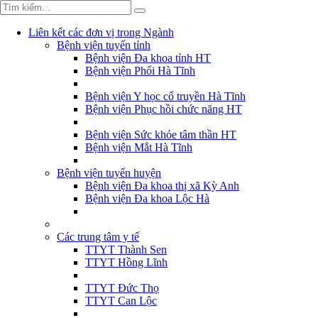
Liên kết các đơn vị trong Ngành
Bệnh viện tuyến tỉnh
Bệnh viện Đa khoa tỉnh HT
Bệnh viện Phổi Hà Tĩnh
Bệnh viện Y học cổ truyền Hà Tĩnh
Bệnh viện Phục hồi chức năng HT
Bệnh viện Sức khỏe tâm thần HT
Bệnh viện Mắt Hà Tĩnh
Bệnh viện tuyến huyện
Bệnh viện Đa khoa thị xã Kỳ Anh
Bệnh viện Đa khoa Lộc Hà
Các trung tâm y tế
TTYT Thành Sen
TTYT Hồng Lĩnh
TTYT Đức Thọ
TTYT Can Lộc