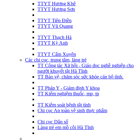
TTYT Hương Khê
TTYT Hương Sơn
TTYT Tiên Điền
TTYT Vũ Quang
TTYT Thạch Hà
TTYT Kỳ Anh
TTYT Cẩm Xuyên
Các chi cục, trung tâm, làng trẻ
TT Công tác Xã hội - Giáo dục nghề nghiệp cho
người khuyết tật Hà Tĩnh
TT Bảo vệ, chăm sóc sức khỏe cán bộ tỉnh.
TT Pháp Y - Giám định Y khoa
TT Kiểm nghiệm thuốc, mp, tp
TT Kiểm soát bệnh tật tỉnh
Chi cục An toàn vệ sinh thực phẩm
Chi cục Dân số
Làng trẻ em mồ côi Hà Tĩnh