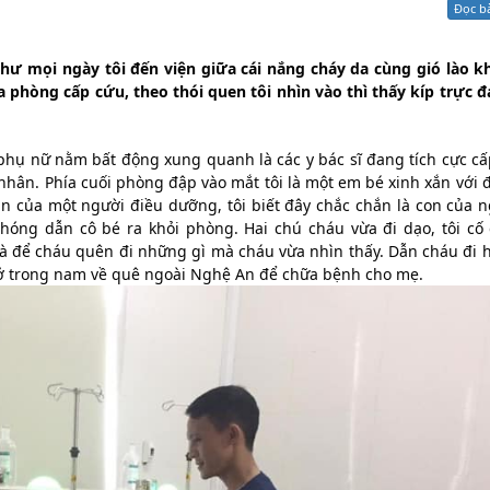
Đọc b
Xử lý kiến nghị - Khiếu nại tố cáo
Khác
ư mọi ngày tôi đến viện giữa cái nắng cháy da cùng gió lào k
a phòng cấp cứu, theo thói quen tôi nhìn vào thì thấy kíp trực 
 phụ nữ nằm bất động xung quanh là các y bác sĩ đang tích cực cấ
n. Phía cuối phòng đập vào mắt tôi là một em bé xinh xắn với đ
hận của một người điều dưỡng, tôi biết đây chắc chắn là con của 
chóng dẫn cô bé ra khỏi phòng. Hai chú cháu vừa đi dạo, tôi cố
là để cháu quên đi những gì mà cháu vừa nhìn thấy. Dẫn cháu đi 
u ở trong nam về quê ngoài Nghệ An để chữa bệnh cho mẹ.