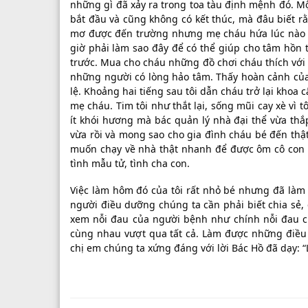
những gì đã xảy ra trong toa tàu định mệnh đó. 
bắt đầu và cũng không có kết thúc, mà đâu biết 
mơ được đến trường nhưng mẹ cháu hứa lúc nào có
giờ phải làm sao đây để có thể giúp cho tâm hồn 
trước. Mua cho cháu những đồ chơi cháu thích với
những người có lòng hảo tâm. Thấy hoàn cảnh của 
lệ. Khoảng hai tiếng sau tôi dẫn cháu trở lại khoa
mẹ cháu. Tim tôi như thắt lại, sống mũi cay xè vì
ít khói hương mà bác quản lý nhà đại thể vừa thắ
vừa rồi và mong sao cho gia đình cháu bé đến thật
muốn chạy về nhà thật nhanh để được ôm cô con gá
tình mẫu tử, tình cha con.
Việc làm hôm đó của tôi rất nhỏ bé nhưng đã làm 
người điều dưỡng chúng ta cần phải biết chia sẻ
xem nỗi đau của người bệnh như chính nỗi đau củ
cùng nhau vượt qua tất cả. Làm được những điều 
chị em chúng ta xứng đáng với lời Bác Hồ đã dạy: “