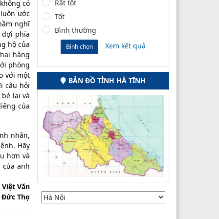
Rất tốt
 không có
 luôn ước
Tốt
thầm nghĩ
Bình thường
 đợi phía
ng hộ của
Xem kết quả
Bình chọn
 hai hàng
tới phòng
o với một
BẢN ĐỒ TỈNH HÀ TĨNH
i câu hỏi
bé lại và
liêng của
ệnh nhân,
bệnh. Hãy
au hơn và
g của anh
 Việt Văn
 Đức Thọ