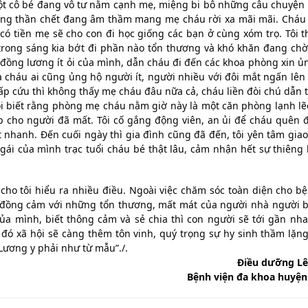
Một cô bé đang vô tư nằm cạnh mẹ, miệng bi bô những câu chuyện
rằng thần chết đang âm thầm mang mẹ cháu rời xa mãi mãi. Cháu
 tiền mẹ sẽ cho con đi học giống các bạn ở cùng xóm trọ. Tôi 
trong sáng kia bớt đi phần nào tổn thương và khó khăn đang chờ
 đồng lương ít ỏi của mình, dẫn cháu đi đến các khoa phòng xin ủ
cháu ai cũng ủng hộ người ít, người nhiều với đôi mắt ngấn lên
 cấp cứu thì không thấy mẹ cháu đâu nữa cả, cháu liền đòi chú dẫn 
 tôi biết rằng phòng mẹ cháu nằm giờ này là một căn phòng lạnh lẽ
p cho người đã mất. Tôi cố gắng động viên, an ủi để cháu quên đ
 nhanh. Đến cuối ngày thì gia đình cũng đã đến, tôi yên tâm giao 
i của mình trạc tuổi cháu bé thật lâu, cảm nhận hết sự thiêng 
cho tôi hiểu ra nhiều điều. Ngoài việc chăm sóc toàn diện cho b
, đồng cảm với những tổn thương, mất mát của người nhà người 
a mình, biết thông cảm và sẻ chia thì con người sẽ tới gần nh
đó xã hội sẽ càng thêm tôn vinh, quý trọng sự hy sinh thầm lặn
Lương y phải như từ mẫu”./.
Điều dưỡng Lê
Bệnh viện đa khoa huyện