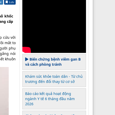
ài
Lưu
hô khốc
đang cấp
p cứu với
ôi mắt to
người phụ
 gắng nói
hết khuôn
Biến chứng bệnh viêm gan B
và cách phòng tránh
Khám sức khỏe toàn dân - Từ chủ
trương đến đổi thay từ cơ sở
Báo cáo kết quả hoạt động
ngành Y tế 6 tháng đầu năm
2026