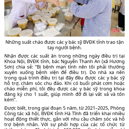
Những suất cháo được các y bác sỹ BVĐK tỉnh trao tận
tay người bệnh.
Nhận được các suất ăn trong những ngày điều trị tại
Khoa Nội, BVĐK tỉnh, bác Nguyễn Thanh An (xã Hương
Sơn) chia sẻ: “Bị bệnh mạn tính nên tôi phải thường
xuyên xuống bệnh viện để điều trị. Do nhà xa nên
trong quá trình điều trị tại đây đều được các y bác sỹ
hỗ trợ, chăm sóc chu đáo. Khi có buổi phát cơm hoặc
cháo miễn phí, tôi đều được các y bác sỹ trong khoa
đăng ký cho 1 suất, giúp mình đỡ đi lại vất vả và tốn
kém”.
Được biết, trong giai đoạn 5 năm, từ 2021–2025, Phòng
Công tác xã hội, BVĐK tỉnh Hà Tĩnh đã triển khai nhiều
hoạt động thiết thực, gắn với nhu cầu chăm sóc và hỗ
trợ bệnh nhân. Với sự phối hợp của các tổ chức từ