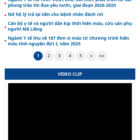
phong trào thi đua yêu nước, giai đoạn 2020-2025
Nữ hộ lý trả lại tiền cho bệnh nhân đánh rơi
Cán bộ y tế và người dân kịp thời hiến máu, cứu sản phụ
người Mã Liềng
Ngành Y tế thu về 187 đơn vị máu từ chương trình hiến
máu tình nguyện đợt I, năm 2025
1
2
3
4
5
»
»»
VIDEO CLIP