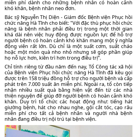
miễn phí dành cho những bệnh nhân có hoàn cảnh
khó khăn, bệnh nhân neo đơn.
Bác sỹ Nguyễn Thị Diện - Giám đốc Bệnh viện Phục hồi
chức năng Hà Tĩnh cho biết: "Với đặc thù phục hồi chức
năng là bệnh nhân phải điều trị trong một thời gian
khá dài nên việc huy động được nguồn lực để hỗ trợ
người bệnh có hoàn cảnh khó khăn mang một ý nghĩa
động viên rất lớn. Dù chỉ là một suất cơm, suất cháo
hoặc một món quà nho nhỏ nhưng sẽ góp phần giúp
họ nỗ lực hơn, kiên trì hơn trong điều trị”.
Chỉ tính riêng từ đầu năm đến nay, Tổ Công tác xã hội
của Bệnh viện Phục hồi chức năng Hà Tĩnh đã kêu gọi
được trên 158 triệu đồng hỗ trợ cho người bệnh và cấp
phát trên 7.000 suất ăn miễn phí. Ngoài ra, tổ còn tiếp
nhận nhiều suất quà bằng hiện vật đến từ các nhà
thiện nguyện để giúp đỡ người bệnh có hoàn cảnh khó
khăn. Duy trì tổ chức các hoạt động như: tiếng hát
giường bệnh, hát cho nhau nghe, gội cắt tóc, cạo râu
miễn phí cho tất cả bệnh nhân và người nhà bệnh
nhân đang điều trị nội trú tại bệnh viện.