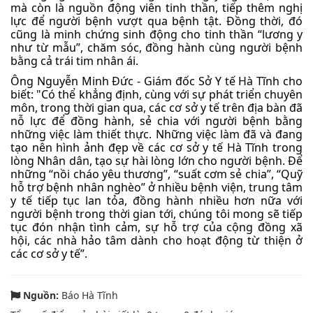
mà còn là nguồn động viên tinh thần, tiếp thêm nghị
lực để người bệnh vượt qua bệnh tật. Đồng thời, đó
cũng là minh chứng sinh động cho tinh thần “lương y
như từ mẫu”, chăm sóc, đồng hành cùng người bệnh
bằng cả trái tim nhân ái.
Ông Nguyễn Minh Đức - Giám đốc Sở Y tế Hà Tĩnh cho
biết: "Có thể khẳng định, cùng với sự phát triển chuyên
môn, trong thời gian qua, các cơ sở y tế trên địa bàn đã
nỗ lực để đồng hành, sẻ chia với người bệnh bằng
những việc làm thiết thực. Những việc làm đã và đang
tạo nên hình ảnh đẹp về các cơ sở y tế Hà Tĩnh trong
lòng Nhân dân, tạo sự hài lòng lớn cho người bệnh. Để
những “nồi cháo yêu thương”, “suất cơm sẻ chia”, “Quỹ
hỗ trợ bệnh nhân nghèo” ở nhiều bệnh viện, trung tâm
y tế tiếp tục lan tỏa, đồng hành nhiều hơn nữa với
người bệnh trong thời gian tới, chúng tôi mong sẽ tiếp
tục đón nhận tình cảm, sự hỗ trợ của cộng đồng xã
hội, các nhà hảo tâm dành cho hoạt động từ thiện ở
các cơ sở y tế”.
Nguồn:
Báo Hà Tĩnh