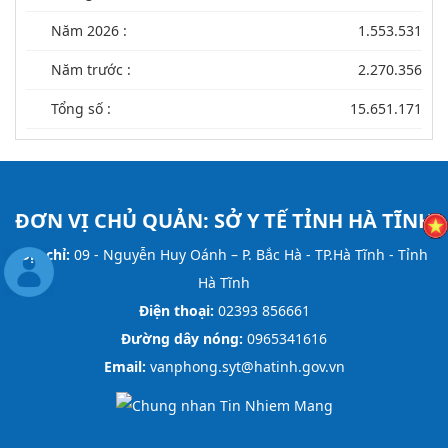
Năm 2026 :
1.553.531
Năm trước :
2.270.356
Tổng số :
15.651.171
ĐƠN VỊ CHỦ QUẢN:
SỞ Y TẾ TỈNH HÀ TĨNH
Địa chỉ:
09 - Nguyễn Huy Oánh – P. Bắc Hà - TP.Hà Tĩnh - Tỉnh
Hà Tĩnh
Điện thoại:
02393 856661
Đường dây nóng:
0965341616
Email:
vanphong.syt@hatinh.gov.vn