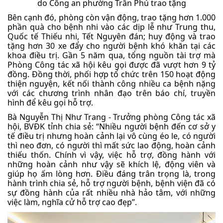
do Công an phường Trần Phú trao tặng
Bên cạnh đó, phòng còn vận động, trao tặng hơn 1.000
phần quà cho bệnh nhi vào các dịp lễ như Trung thu,
Quốc tế Thiếu nhi, Tết Nguyên đán; huy động và trao
tặng hơn 30 xe đẩy cho người bệnh khó khăn tại các
khoa điều trị. Gần 5 năm qua, tổng nguồn tài trợ mà
Phòng Công tác xã hội kêu gọi được đã vượt hơn 9 tỷ
đồng. Đồng thời, phối hợp tổ chức trên 150 hoạt động
thiện nguyện, kết nối thành công nhiều ca bệnh nặng
với các chương trình nhân đạo trên báo chí, truyền
hình để kêu gọi hỗ trợ.
Bà Nguyễn Thị Như Trang - Trưởng phòng Công tác xã
hội, BVĐK tỉnh chia sẻ: “Nhiều người bệnh đến cơ sở y
tế điều trị nhưng hoàn cảnh lại vô cùng éo le, có người
thì neo đơn, có người thì mất sức lao động, hoàn cảnh
thiếu thốn. Chính vì vậy, việc hỗ trợ, đồng hành với
những hoàn cảnh như vậy sẽ khích lệ, động viên và
giúp họ ấm lòng hơn. Điều đáng trân trọng là, trong
hành trình chia sẻ, hỗ trợ người bệnh, bệnh viện đã có
sự đồng hành của rất nhiều nhà hảo tâm, với những
việc làm, nghĩa cử hỗ trợ cao đẹp”.