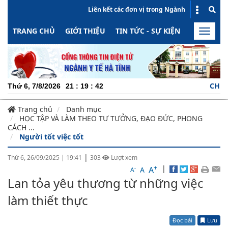
Liên kết các đơn vị trong Ngành
TRANG CHỦ
GIỚI THIỆU
TIN TỨC - SỰ KIỆN
HOẠT ĐỘN
Toggle
naviga
CHUYÊN NG
Thứ 6, 7/8/2026
21
:
19
:
43
Trang chủ
Danh mục
HỌC TẬP VÀ LÀM THEO TƯ TƯỞNG, ĐẠO ĐỨC, PHONG
CÁCH ...
Người tốt việc tốt
|
Thứ 6, 26/09/2025
|
19:41
303
Lượt xem
+
|
A
-
A
A
Lan tỏa yêu thương từ những việc
làm thiết thực
Đọc bài
Lưu