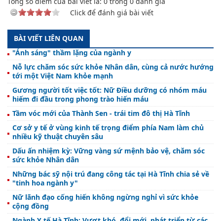
Tổng số điểm của bài viết là:
0
trong
0
đánh giá
Click để đánh giá bài viết
BÀI VIẾT LIÊN QUAN
"Ánh sáng" thầm lặng của ngành y
Nỗ lực chăm sóc sức khỏe Nhân dân, cùng cả nước hướng
tới một Việt Nam khỏe mạnh
Gương người tốt việc tốt: Nữ Điều dưỡng có nhóm máu
hiếm đi đầu trong phong trào hiến máu
Tầm vóc mới của Thành Sen - trái tim đô thị Hà Tĩnh
Cơ sở y tế ở vùng kinh tế trọng điểm phía Nam làm chủ
nhiều kỹ thuật chuyên sâu
Dấu ấn nhiệm kỳ: Vững vàng sứ mệnh bảo vệ, chăm sóc
sức khỏe Nhân dân
Những bác sỹ nội trú đang công tác tại Hà Tĩnh chia sẻ về
"tinh hoa ngành y"
Nữ lãnh đạo cống hiến không ngừng nghỉ vì sức khỏe
cộng đồng
Ngành Y tế Hà Tĩnh: Vượt khó, đổi mới, phát triển từ các