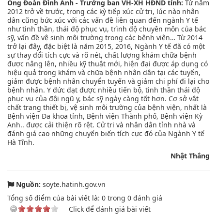
Ông Đoàn Đình Anh - Trưởng ban VH-XH HĐND tỉnh:
Từ năm
2012 trở về trước, trong các kỳ tiếp xúc cử tri, lúc nào nhân
dân cũng bức xúc với các vấn đề liên quan đến ngành Y tế
như tinh thần, thái độ phục vụ, trình độ chuyên môn của bác
sỹ, vấn đề vệ sinh môi trường trong các bệnh viện… Từ 2014
trở lại đây, đặc biệt là năm 2015, 2016, Ngành Y tế đã có một
sự thay đổi tích cực và rõ nét, chất lượng khám chữa bệnh
được nâng lên, nhiều kỹ thuật mới, hiện đại được áp dụng có
hiệu quả trong khám và chữa bệnh nhân dân tại các tuyến,
giảm được bệnh nhân chuyển tuyến và giảm chi phí đi lại cho
bệnh nhân. Y đức đạt được nhiều tiến bộ, tinh thần thái độ
phục vụ của đội ngũ y, bác sỹ ngày càng tốt hơn. Cơ sở vật
chất trang thiết bị, vệ sinh môi trường của bệnh viện, nhất là
Bệnh viện Đa khoa tỉnh, Bệnh viện Thành phố, Bệnh viện Kỳ
Anh.. được cải thiện rõ rệt. Cử tri và nhân dân tỉnh nhà và
đánh giá cao những chuyển biến tích cực đó của Ngành Y tế
Hà Tĩnh.
Nhật Thắng
Nguồn:
soyte.hatinh.gov.vn
Tổng số điểm của bài viết là:
0
trong
0
đánh giá
Click để đánh giá bài viết