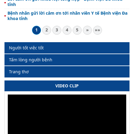
tỉnh
Bệnh nhân gửi lời cảm ơn tới nhân viên Y tế Bệnh viện Đa
khoa tỉnh
1
2
3
4
5
»
»»
Người tốt việc tốt
Tấm lòng người bệnh
Trang thơ
VIDEO CLIP