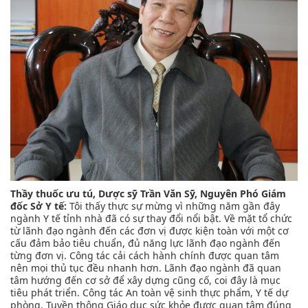
Thầy thuốc ưu tú, Dược sỹ Trần Văn Sỹ, Nguyên Phó Giám
đốc Sở Y tế:
Tôi thấy thực sự mừng vì những năm gần đây
ngành Y tế tỉnh nhà đã có sự thay đổi nổi bật. Về mặt tổ chức
từ lãnh đạo ngành đến các đơn vị được kiện toàn với một cơ
cấu đảm bảo tiêu chuẩn, đủ năng lực lãnh đạo ngành đến
từng đơn vị. Công tác cải cách hành chính được quan tâm
nên mọi thủ tục đều nhanh hơn. Lãnh đạo ngành đã quan
tâm hướng đến cơ sở để xây dựng cũng cố, coi đây là mục
tiêu phát triển. Công tác An toàn vệ sinh thực phẩm, Y tế dự
phòng, Tuyền thông Giáo dục sức khỏe được quan tâm đúng