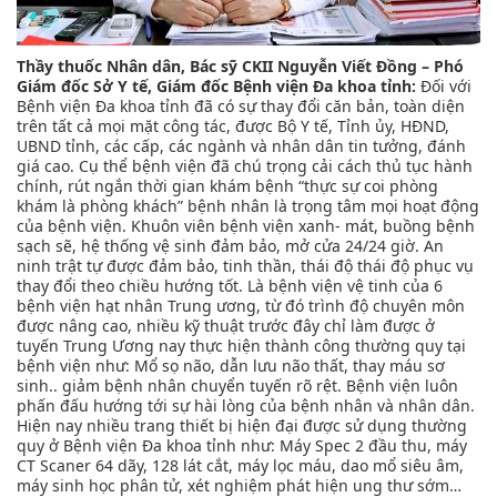
Thầy thuốc Nhân dân, Bác sỹ CKII Nguyễn Viết Đồng – Phó
Giám đốc Sở Y tế, Giám đốc Bệnh viện Đa khoa tỉnh:
Đối với
Bệnh viện Đa khoa tỉnh đã có sự thay đổi căn bản, toàn diện
trên tất cả mọi mặt công tác, được Bộ Y tế, Tỉnh ủy, HĐND,
UBND tỉnh, các cấp, các ngành và nhân dân tin tưởng, đánh
giá cao. Cụ thể bệnh viện đã chú trọng cải cách thủ tục hành
chính, rút ngắn thời gian khám bệnh “thực sự coi phòng
khám là phòng khách” bệnh nhân là trọng tâm mọi hoạt động
của bệnh viện. Khuôn viên bệnh viện xanh- mát, buồng bệnh
sạch sẽ, hệ thống vệ sinh đảm bảo, mở cửa 24/24 giờ. An
ninh trật tự được đảm bảo, tinh thần, thái độ thái độ phục vụ
thay đổi theo chiều hướng tốt. Là bệnh viện vệ tinh của 6
bệnh viện hạt nhân Trung ương, từ đó trình độ chuyên môn
được nâng cao, nhiều kỹ thuật trước đây chỉ làm được ở
tuyến Trung Ương nay thực hiện thành công thường quy tại
bệnh viện như: Mổ sọ não, dẫn lưu não thất, thay máu sơ
sinh.. giảm bệnh nhân chuyển tuyến rõ rệt. Bệnh viện luôn
phấn đấu hướng tới sự hài lòng của bệnh nhân và nhân dân.
Hiện nay nhiều trang thiết bị hiện đại được sử dụng thường
quy ở Bệnh viện Đa khoa tỉnh như: Máy Spec 2 đầu thu, máy
CT Scaner 64 dãy, 128 lát cắt, máy lọc máu, dao mổ siêu âm,
máy sinh học phân tử, xét nghiệm phát hiện ung thư sớm…