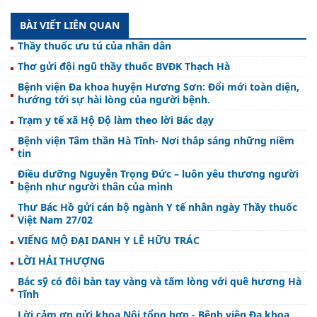
BÀI VIẾT LIÊN QUAN
Thầy thuốc ưu tú của nhân dân
Thơ gửi đội ngũ thầy thuốc BVĐK Thạch Hà
Bệnh viện Đa khoa huyện Hương Sơn: Đổi mới toàn diện,
hướng tới sự hài lòng của người bệnh.
Trạm y tế xã Hộ Độ làm theo lời Bác dạy
Bệnh viện Tâm thần Hà Tĩnh- Nơi thắp sáng những niềm
tin
Điều dưỡng Nguyễn Trọng Đức – luôn yêu thương người
bệnh như người thân của mình
Thư Bác Hồ gửi cán bộ ngành Y tế nhân ngày Thầy thuốc
Việt Nam 27/02
VIẾNG MỘ ĐẠI DANH Y LÊ HỮU TRÁC
LỜI HẢI THƯỢNG
Bác sỹ có đôi bàn tay vàng và tấm lòng với quê hương Hà
Tĩnh
Lời cảm ơn gửi khoa Nội tổng hợp - Bệnh viện Đa khoa