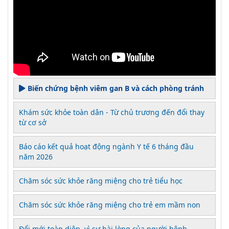
Biến chứng bệnh viêm gan B và cách phòng tránh
Khám sức khỏe toàn dân - Từ chủ trương đến đổi thay
từ cơ sở
Báo cáo kết quả hoạt động ngành Y tế 6 tháng đầu
năm 2026
Chăm sóc sức khỏe răng miệng cho trẻ tiểu học
Chăm sóc sức khỏe răng miệng cho trẻ em mầm non
Đổi mới toàn diện, vì sự hài lòng của người bệnh