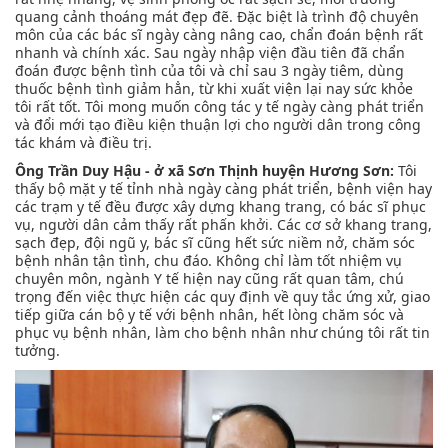
quang cảnh thoáng mát đẹp đẽ. Đặc biệt là trình độ chuyên
môn của các bác sĩ ngày càng nâng cao, chẩn đoán bệnh rất
nhanh và chính xác. Sau ngày nhập viện đầu tiên đã chẩn
đoán được bệnh tình của tôi và chỉ sau 3 ngày tiêm, dùng
thuốc bệnh tình giảm hẳn, từ khi xuất viện lại nay sức khỏe
tôi rất tốt. Tôi mong muốn công tác y tế ngày càng phát triển
và đổi mới tạo điều kiện thuận lợi cho người dân trong công
tác khám và điều trị.
Ông Trần Duy Hậu - ở xã Sơn Thịnh huyện Hương Sơn:
Tôi
thấy bộ mặt y tế tỉnh nhà ngày càng phát triển, bệnh viện hay
các trạm y tế đều được xây dựng khang trang, có bác sĩ phục
vụ, người dân cảm thấy rất phấn khởi. Các cơ sở khang trang,
sạch đẹp, đội ngũ y, bác sĩ cũng hết sức niềm nở, chăm sóc
bệnh nhân tận tình, chu đáo. Không chỉ làm tốt nhiệm vụ
chuyên môn, ngành Y tế hiện nay cũng rất quan tâm, chú
trọng đến việc thực hiện các quy định về quy tắc ứng xử, giao
tiếp giữa cán bộ y tế với bệnh nhân, hết lòng chăm sóc và
phục vụ bệnh nhân, làm cho bệnh nhân như chúng tôi rất tin
tưởng.