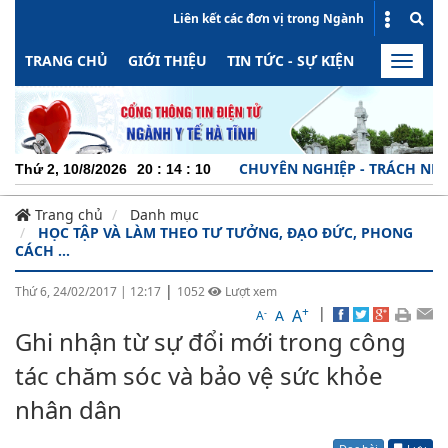
Liên kết các đơn vị trong Ngành
TRANG CHỦ
GIỚI THIỆU
TIN TỨC - SỰ KIỆN
HOẠT ĐỘN
Toggle
naviga
CHUYÊN NGHIỆP - TRÁCH NHIỆM - NĂ
Thứ 2, 10/8/2026
20
:
14
:
10
Trang chủ
Danh mục
HỌC TẬP VÀ LÀM THEO TƯ TƯỞNG, ĐẠO ĐỨC, PHONG
CÁCH ...
|
Thứ 6, 24/02/2017
|
12:17
1052
Lượt xem
+
|
A
-
A
A
Ghi nhận từ sự đổi mới trong công
tác chăm sóc và bảo vệ sức khỏe
nhân dân