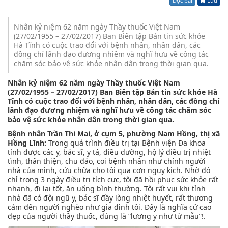
Đọc bài
Lưu
Nhân kỷ niệm 62 năm ngày Thầy thuốc Việt Nam
(27/02/1955 – 27/02/2017) Ban Biên tập Bản tin sức khỏe
Hà Tĩnh có cuộc trao đổi với bệnh nhân, nhân dân, các
đồng chí lãnh đạo đương nhiệm và nghĩ hưu về công tác
chăm sóc bảo vệ sức khỏe nhân dân trong thời gian qua.
Nhân kỷ niệm 62 năm ngày Thầy thuốc Việt Nam
(27/02/1955 – 27/02/2017) Ban Biên tập Bản tin sức khỏe Hà
Tĩnh có cuộc trao đổi với bệnh nhân, nhân dân, các đồng chí
lãnh đạo đương nhiệm và nghĩ hưu về công tác chăm sóc
bảo vệ sức khỏe nhân dân trong thời gian qua.
Bệnh nhân Trần Thi Mai, ở cụm 5, phường Nam Hồng, thị xã
Hồng Lĩnh:
Trong quá trình điều trị tại Bệnh viện Đa khoa
tỉnh được các y, bác sĩ, y tá, điều dưỡng, hộ lý điều trị nhiệt
tình, thân thiện, chu đáo, coi bệnh nhân như chính người
nhà của mình, cứu chữa cho tôi qua cơn nguy kịch. Nhờ đó
chỉ trong 3 ngày điều trị tích cực, tôi đã hồi phục sức khỏe rất
nhanh, đi lại tốt, ăn uống bình thường. Tôi rất vui khi tỉnh
nhà đã có đội ngũ y, bác sĩ đầy lòng nhiệt huyết, rất thương
cảm đến người nghèo như gia đình tôi. Đây là nghĩa cử cao
đẹp của người thầy thuốc, đúng là “lương y như từ mẫu”!.