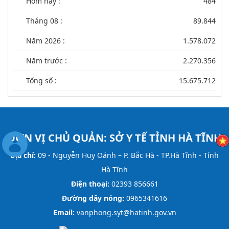
Hôm nay :
484
Tháng 08 :
89.844
Năm 2026 :
1.578.072
Năm trước :
2.270.356
Tổng số :
15.675.712
ĐƠN VỊ CHỦ QUẢN:
SỞ Y TẾ TỈNH HÀ TĨNH
Địa chỉ:
09 - Nguyễn Huy Oánh – P. Bắc Hà - TP.Hà Tĩnh - Tỉnh
Hà Tĩnh
Điện thoại:
02393 856661
Đường dây nóng:
0965341616
Email:
vanphong.syt@hatinh.gov.vn