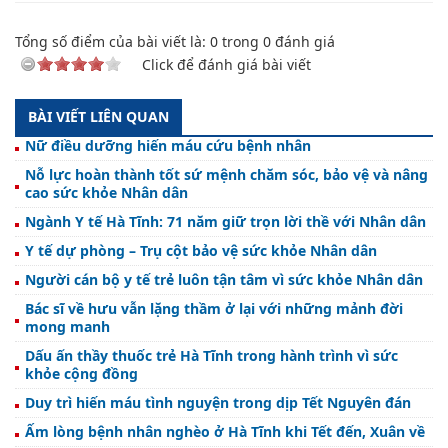
Tổng số điểm của bài viết là:
0
trong
0
đánh giá
Click để đánh giá bài viết
BÀI VIẾT LIÊN QUAN
Nữ điều dưỡng hiến máu cứu bệnh nhân
Nỗ lực hoàn thành tốt sứ mệnh chăm sóc, bảo vệ và nâng
cao sức khỏe Nhân dân
Ngành Y tế Hà Tĩnh: 71 năm giữ trọn lời thề với Nhân dân
Y tế dự phòng – Trụ cột bảo vệ sức khỏe Nhân dân
Người cán bộ y tế trẻ luôn tận tâm vì sức khỏe Nhân dân
Bác sĩ về hưu vẫn lặng thầm ở lại với những mảnh đời
mong manh
Dấu ấn thầy thuốc trẻ Hà Tĩnh trong hành trình vì sức
khỏe cộng đồng
Duy trì hiến máu tình nguyện trong dịp Tết Nguyên đán
Ấm lòng bệnh nhân nghèo ở Hà Tĩnh khi Tết đến, Xuân về