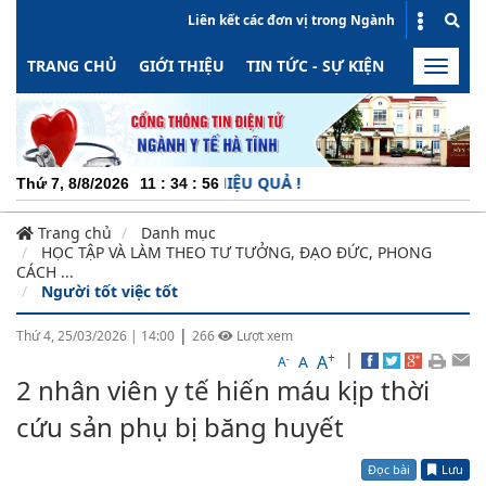
Liên kết các đơn vị trong Ngành
TRANG CHỦ
GIỚI THIỆU
TIN TỨC - SỰ KIỆN
HOẠT ĐỘN
Toggle
naviga
G ĐỘNG - MINH BẠCH - HIỆU QUẢ !
Thứ 7, 8/8/2026
11
:
34
:
57
Trang chủ
Danh mục
HỌC TẬP VÀ LÀM THEO TƯ TƯỞNG, ĐẠO ĐỨC, PHONG
CÁCH ...
Người tốt việc tốt
|
Thứ 4, 25/03/2026
|
14:00
266
Lượt xem
+
|
A
-
A
A
2 nhân viên y tế hiến máu kịp thời
cứu sản phụ bị băng huyết
Đọc bài
Lưu