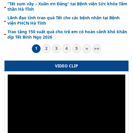
“Tết sum vầy – Xuân ơn Đảng” tại Bệnh viện Sức khỏe Tâm
thần Hà Tĩnh
Lãnh đạo tỉnh trao quà Tết cho các bệnh nhân tại Bệnh
viện PHCN Hà Tĩnh
Trao tặng 150 suất quà cho trẻ em có hoàn cảnh khó khăn
dịp Tết Bính Ngọ 2026
1
2
3
4
5
»
»»
VIDEO CLIP