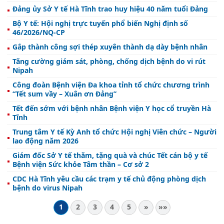
Đảng ủy Sở Y tế Hà Tĩnh trao huy hiệu 40 năm tuổi Đảng
Bộ Y tế: Hội nghị trực tuyến phổ biến Nghị định số
46/2026/NQ-CP
Gắp thành công sợi thép xuyên thành dạ dày bệnh nhân
Tăng cường giám sát, phòng, chống dịch bệnh do vi rút
Nipah
Công đoàn Bệnh viện Đa khoa tỉnh tổ chức chương trình
“Tết sum vầy – Xuân ơn Đảng”
Tết đến sớm với bệnh nhân Bệnh viện Y học cổ truyền Hà
Tĩnh
Trung tâm Y tế Kỳ Anh tổ chức Hội nghị Viên chức – Người
lao động năm 2026
Giám đốc Sở Y tế thăm, tặng quà và chúc Tết cán bộ y tế
Bệnh viện Sức khỏe Tâm thần – Cơ sở 2
CDC Hà Tĩnh yêu cầu các trạm y tế chủ động phòng dịch
bệnh do virus Nipah
1
2
3
4
5
»
»»