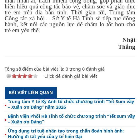
thần nhân ái, trách nhiệm cộng đồng, góp phần thực
hiện hiệu quả công tác bảo vệ, chăm sóc và giáo dục
trẻ em trên địa bàn tỉnh. Thời gian tới, Trung tâm
Công tác xã hội – Sở Y tế Hà Tĩnh sẽ tiếp tục đồng
hành, kết nối các nguồn lực để chăm lo tốt hơn cho
trẻ em yếu thế.
Nhật
Thắng
Tổng số điểm của bài viết là:
0
trong
0
đánh giá
Click để đánh giá bài viết
BÀI VIẾT LIÊN QUAN
Trung tâm Y tế Kỳ Anh tổ chức chương trình “Tết Sum vầy
– Xuân ơn Đảng” năm 2026
Bệnh viện Phổi Hà Tĩnh tổ chức chương trình “Tết sum vầy
– Xuân ơn Đảng”
Ứng dụng trí tuệ nhân tạo trong chẩn đoán hình ảnh:
Hướng đi tất yếu của y tế hiện đại