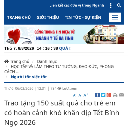
Liên kết các đơn vị trong Ngành
TRANG CHỦ
GIỚI THIỆU
TIN TỨC - SỰ KIỆN
HOẠT ĐỘN
Toggle
naviga
CHUYÊN
Thứ 7, 8/8/2026
14
:
16
:
39
Trang chủ
Danh mục
HỌC TẬP VÀ LÀM THEO TƯ TƯỞNG, ĐẠO ĐỨC, PHONG
CÁCH ...
Người tốt việc tốt
|
Thứ 6, 06/02/2026
|
12:31
734
Lượt xem
+
|
A
-
A
A
Trao tặng 150 suất quà cho trẻ em
có hoàn cảnh khó khăn dịp Tết Bính
Ngọ 2026