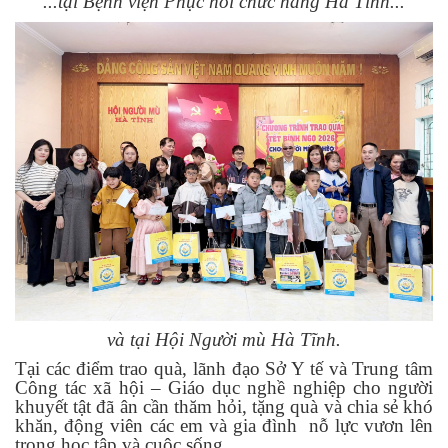
...tại Bệnh viện Phục hồi chức năng Hà Tĩnh...
và tại Hội Người mù Hà Tĩnh.
Tại các điểm trao quà, lãnh đạo Sở Y tế và Trung tâm
Công tác xã hội – Giáo dục nghề nghiệp cho người
khuyết tật đã ân cần thăm hỏi,
tặng quà và
chia sẻ khó
khăn, động viên các em và gia đình
nỗ lực vươn lên
trong học tập và cuộc sống.