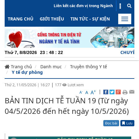
Liên kết các đơn vị trong Ngành
TRANG CHỦ
GIỚI THIỆU
TIN TỨC - SỰ KIỆN
HOẠT ĐỘN
Toggle
naviga
CHUYÊN NGHI
Thứ 7, 8/8/2026
23
:
48
:
22
Trang chủ
Danh mục
Truyền thông Y tế
Y tế dự phòng
|
Thứ 2, 11/05/2026
|
16:27
177
Lượt xem
+
|
A
-
A
A
BẢN TIN DỊCH TỄ TUẦN 19 (Từ ngày
04/5/2026 đến hết ngày 10/5/2026)
Đọc bài
Lưu