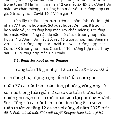
trong tuần 19 Hà Tĩnh ghi nhận 12 ca mắc SXHD, 5 trường hợp
mắc Tay chân miệng, 1 trường hợp mắc Sởi, 1 trường hợp Ho
gà, 2 trường hợp Covid-19, 4 Viêm gan B.
Tích lũy từ đầu năm 2026, trên địa bàn tỉnh Hà Tĩnh ghi
nhận 77 trường hợp mắc Sốt xuất huyết Dengue, 8 trường
hợp mắc Sởi, 59 trường hợp mắc Tay chân miệng, 1 trường
hợp mắc viêm màng não do não mô cầu, 4 trường hợp mắc
Ho gà, 4 trường hợp mắc Sốt rét, 16 trường hợp mắc Viêm gan
virus B, 20 trường hợp mắc Covid-19, 3426 trường hợp mắc
Cúm, 258 trường hợp mắc Quai bị, 110 trường hợp mắc Thủy
đậu, 313 trường hợp mắc Tiêu chảy.
3.1. Bệnh Sốt xuất huyết Dengue
Trong tuần 1
9
ghi nhận
12
ca mắc SXHD và 0
2
ổ
dịch đang hoạt động, cộng dồn từ đầu năm ghi
nhận
77
ca mắc trên toàn tỉnh, phường Vũng Áng có
số mắc
trong tuần giảm 2 ca so với tuần trước, tuy
nhiên ghi nhận ổ dịch mới phát sinh tại phường Hoành
Sơn
.
Tổng s
ố ca mắc
trên toàn tỉnh tăng 6
ca so với
tuần trước và tăng
12
ca so với cùng kì năm 2025.
Biểu
đồ 1. Phân bố số mắc Sốt xuất huyết Dengue theo tuần tại Hà