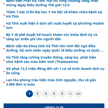
Bệnh viện Phổi Hà Tĩnh: Hội thi rung chuông vàng chào
mừng Ngày Điều dưỡng Thế giới 12/5
Thêm 7 bác sĩ BV Đại học Y Hà Nội về khám chữa bệnh tại
Hà Tĩnh
Hà Tĩnh xuất hiện ổ dịch sốt xuất huyết tại phường Hoành
Sơn
Bộ Y tế phê duyệt kế hoạch khám sức khỏe định kỳ và
sàng lọc miễn phí cho người dân
Bệnh viện Đa khoa tỉnh Hà Tĩnh tôn vinh đội ngũ điều
dưỡng, hộ sinh nhân ngày Quốc tế Điều dưỡng và Quốc tế
Hộ sinh
Hà Tĩnh tăng cường truyền thông, sàng lọc, phát hiện
sớm bệnh tan máu bẩm sinh (Thalassemia)
Xử phạt 12,5 triệu đồng đối với 1 cơ sở kinh doanh dịch vụ
ăn uống
Lan tỏa phong trào hiến máu tình nguyện, thu về gần
3.000 đơn vị máu
1
2
3
4
5
»
»»
VIDEO CLIP