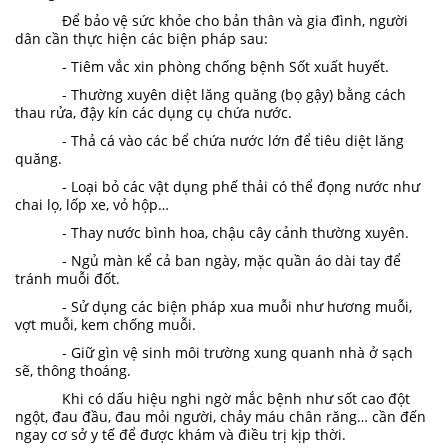
Để bảo vệ sức khỏe cho bản thân và gia đình, người
dân cần thực hiện các biện pháp sau:
- Tiêm vắc xin phòng chống bệnh Sốt xuất huyết.
- Thường xuyên diệt lăng quăng (bọ gậy) bằng cách
thau rửa, đậy kín các dụng cụ chứa nước.
- Thả cá vào các bể chứa nước lớn để tiêu diệt lăng
quăng.
- Loại bỏ các vật dụng phế thải có thể đọng nước như
chai lọ, lốp xe, vỏ hộp…
- Thay nước bình hoa, chậu cây cảnh thường xuyên.
- Ngủ màn kể cả ban ngày, mặc quần áo dài tay để
tránh muỗi đốt.
- Sử dụng các biện pháp xua muỗi như hương muỗi,
vợt muỗi, kem chống muỗi.
- Giữ gìn vệ sinh môi trường xung quanh nhà ở sạch
sẽ, thông thoáng.
Khi có dấu hiệu nghi ngờ mắc bệnh như sốt cao đột
ngột, đau đầu, đau mỏi người, chảy máu chân răng… cần đến
ngay cơ sở y tế để được khám và điều trị kịp thời.