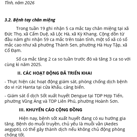
Tĩnh, năm 2026
3.2. Bệnh tay chân miệng
Trong tuần 19 ghi nhận 5 ca mắc tay chân miệng tại xã
Đức Thọ, xã Cẩm Duệ, xã Lộc Hà, xã Kỳ Khang. Cộng dồn từ
đầu năm ghi nhận 59 ca mắc trên toàn tỉnh, một số xã có số
mắc cao như xã phường Thành Sen, phường Hà Huy Tập, xã
Cổ Đạm.
Số ca mắc tăng 2 ca so tuần trước đó và tăng 3 ca so với
cùng kì năm 2025.
II. CÁC HOẠT ĐỘNG ĐÃ TRIỂN KHAI
- Thực hiện các hoạt động giám sát, phòng chống dịch bệnh
do vi rút Hanta tại cửa khẩu, cảng biển.
- Giám sát ổ dịch Sốt xuất huyết Dengue tại TDP Hợp Tiến,
phường Vũng Áng và TDP Liên Phú, phường Hoành Sơn.
III. KHUYẾN CÁO CỘNG ĐỒNG
Hiện nay, bệnh sốt xuất huyết đang có xu hướng gia
tăng. Bệnh do muỗi truyền, chủ yếu là muỗi vằn (Aedes
aegypti), có thể gây thành dịch nếu không chủ động phòng
chống tốt.