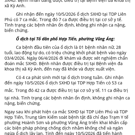
SXHD. Bệnh nhân đang được điều trị tại Bệnh viện đa khoa thị
xã Kỳ Anh.
Ghi nhận đến ngày 10/5/2026 ổ dịch SXHD tại TDP Liên
Phú có 7 ca mắc. Trong đó 7 ca được điều trị tại cơ sở y tế.
Tình trạng các bệnh nhân ổn định, không ghi nhận ca nặng,
biến chứng.
Ổ dịch tại Tổ dân phố Hợp Tiến, phường Vũng Áng:
Ca bệnh đầu tiên của ổ dịch là 01 bệnh nhân nữ, 28
tuổi, lao động tự do, có triệu chứng khởi phát bệnh vào ngày
03/4/2026. Ngày 06/4/2026 đi khám và được xét nghiệm chẩn
đoán mắc SXHD. Bệnh nhân được điều trị tại Bệnh viện đa
khoa thị xã Kỳ Anh, đến nay đã khỏe và được xuất viện.
Có 4 ca phát sinh mới tại ổ dịch trong tuần. Ghi nhận
đến ngày 10/5/2026 ổ dịch SXHD tại TDP Hợp Tiến có 53 ca
mắc. Trong đó 42
ca được điều trị tại cơ sở y tế, 1
1 ca điều trị
tại nhà. Tình trạng các bệnh nhân ổn định, không ghi nhận ca
nặng, biến chứng.
Ngay sau khi phát hiện ca mắc SXHD tại TDP Liên Phú và TDP
Hợp Tiến, Trung tâm Kiểm soát bệnh tật đã chỉ đạo Trạm Y tế
phường Hoành Sơn và phường Vũng Áng triển khai khẩn cấp
các biện pháp phòng chống dịch nhằm khống chế và ngăn
ngừa ổ dịch lây lan. Tính đến ngày 10/5/2026 đã tiến hành