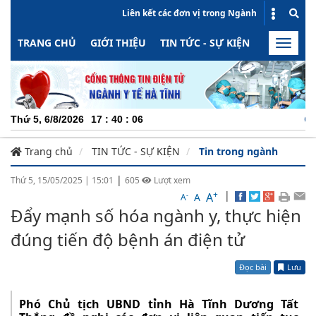
Liên kết các đơn vị trong Ngành
TRANG CHỦ
GIỚI THIỆU
TIN TỨC - SỰ KIỆN
HOẠT ĐỘN
Toggle
naviga
CHUYÊN N
Thứ 5, 6/8/2026
17
:
40
:
07
Trang chủ
TIN TỨC - SỰ KIỆN
Tin trong ngành
|
Thứ 5, 15/05/2025
|
15:01
605
Lượt xem
+
|
A
-
A
A
Đẩy mạnh số hóa ngành y, thực hiện
đúng tiến độ bệnh án điện tử
Đọc bài
Lưu
Phó Chủ tịch UBND tỉnh Hà Tĩnh Dương Tất