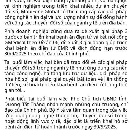
lĩnh vực y tế. Đại diện công ty khẳng định, với năng lực
và kinh nghiệm trong triển khai nhiều dự án chuyển
đổi số, MobiFone Global có thể cung cấp các giải pháp
công nghệ hiện đại và lực lượng nhân sự để đồng hành
với công tác chuyển đổi số của ngành y tế trên địa bàn.
Phía doanh nghiệp cũng đưa ra đề xuất giải pháp 3
bước cơ bản triển khai bệnh án điện tử và kết nối cổng
GMedical theo Đề án 06; đề xuất 3 giai đoạn giúp triển
khai bệnh án điện tử EMR về đích đúng hạn trước
30/9/2025 theo chỉ đạo của Chính phủ.
Tại buổi làm việc, hai bên đã trao đổi về các giải pháp
chuyển đổi số trong ngành y tế như: ứng dụng các nền
tảng công nghệ, hạ tầng lưu trữ dữ liệu, giải pháp số
hóa hồ sơ, giải pháp giải quyết bài toán về liên thông
dữ liệu, kế hoạch triển khai bệnh án điện tử trong thời
gian tới…
Phát biểu tại buổi làm việc, Phó Chủ tịch UBND tỉnh
Dương Tất Thắng nhấn mạnh những chủ trương, chỉ
đạo của Chính phủ, Bộ Y tế và tầm quan trọng của việc
ứng dụng công nghệ thông tin, chuyển đổi số trong
hoạt động lĩnh vực y tế, đặc biệt là triển khai hồ sơ
bệnh án điện tử hoàn thành trước ngày 30/9/2025.