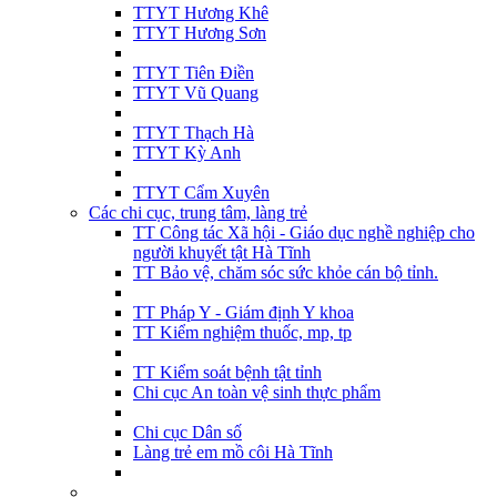
TTYT Hương Khê
TTYT Hương Sơn
TTYT Tiên Điền
TTYT Vũ Quang
TTYT Thạch Hà
TTYT Kỳ Anh
TTYT Cẩm Xuyên
Các chi cục, trung tâm, làng trẻ
TT Công tác Xã hội - Giáo dục nghề nghiệp cho
người khuyết tật Hà Tĩnh
TT Bảo vệ, chăm sóc sức khỏe cán bộ tỉnh.
TT Pháp Y - Giám định Y khoa
TT Kiểm nghiệm thuốc, mp, tp
TT Kiểm soát bệnh tật tỉnh
Chi cục An toàn vệ sinh thực phẩm
Chi cục Dân số
Làng trẻ em mồ côi Hà Tĩnh