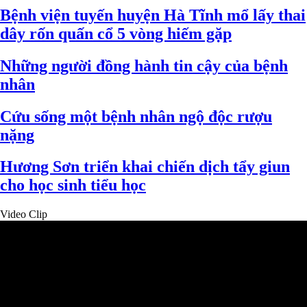
Bệnh viện tuyến huyện Hà Tĩnh mổ lấy thai
dây rốn quấn cổ 5 vòng hiếm gặp
Những người đồng hành tin cậy của bệnh
nhân
Cứu sống một bệnh nhân ngộ độc rượu
nặng
Hương Sơn triển khai chiến dịch tẩy giun
cho học sinh tiểu học
Video Clip