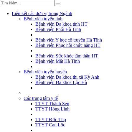
Liên kết các đơn vị trong Ngành
Bệnh viện tuyến tỉnh
Bệnh viện Đa khoa tỉnh HT
Bệnh viện Phổi Hà Tĩnh
Bệnh viện Y học cổ truyền Hà Tĩnh
Bệnh viện Phục hồi chức năng HT
Bệnh viện Sức khỏe tâm thần HT
Bệnh viện Mắt Hà Tĩnh
Bệnh viện tuyến huyện
Bệnh viện Đa khoa thị xã Kỳ Anh
Bệnh viện Đa khoa Lộc Hà
Các trung tâm y tế
TTYT Thành Sen
TTYT Hồng Lĩnh
TTYT Đức Thọ
TTYT Can Lộc