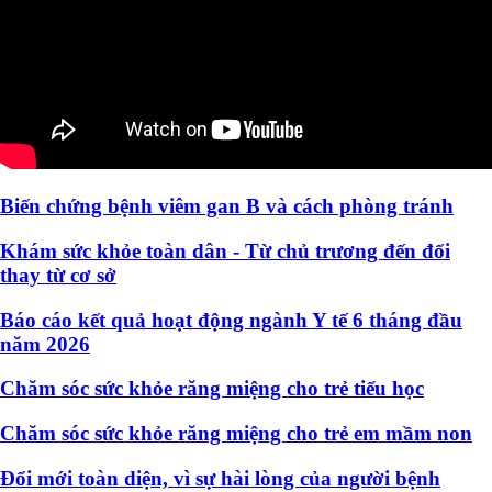
Biến chứng bệnh viêm gan B và cách phòng tránh
Khám sức khỏe toàn dân - Từ chủ trương đến đổi
thay từ cơ sở
Báo cáo kết quả hoạt động ngành Y tế 6 tháng đầu
năm 2026
Chăm sóc sức khỏe răng miệng cho trẻ tiểu học
Chăm sóc sức khỏe răng miệng cho trẻ em mầm non
Đổi mới toàn diện, vì sự hài lòng của người bệnh