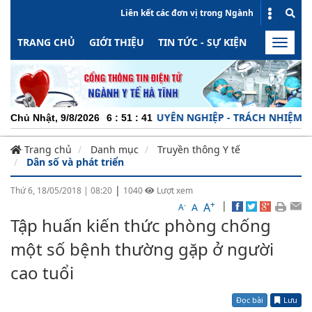
Liên kết các đơn vị trong Ngành
TRANG CHỦ
GIỚI THIỆU
TIN TỨC - SỰ KIỆN
HOẠT ĐỘN
Toggle
naviga
CHUYÊN NGHIỆP - TRÁCH NHIỆM - NĂNG
Chủ Nhật, 9/8/2026
6
:
51
:
42
Trang chủ
Danh mục
Truyền thông Y tế
Dân số và phát triển
|
Thứ 6, 18/05/2018
|
08:20
1040
Lượt xem
+
|
A
-
A
A
Tập huấn kiến thức phòng chống
một số bệnh thường gặp ở người
cao tuổi
Đọc bài
Lưu