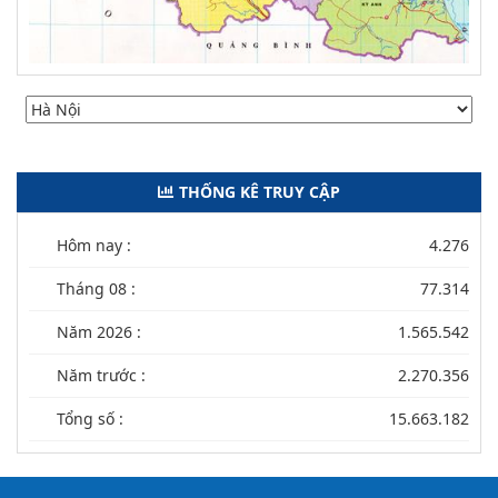
THỐNG KÊ TRUY CẬP
Hôm nay :
4.276
Tháng 08 :
77.314
Năm 2026 :
1.565.542
Năm trước :
2.270.356
Tổng số :
15.663.182