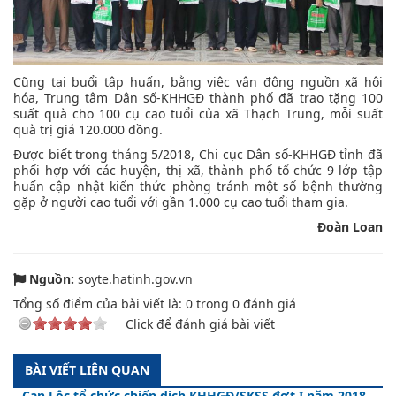
Cũng tại buổi tập huấn, bằng việc vận động nguồn xã hội
hóa, Trung tâm Dân số-KHHGĐ thành phố đã trao tặng 100
suất quà cho 100 cụ cao tuổi của xã Thạch Trung, mỗi suất
quà trị giá 120.000 đồng.
Được biết trong tháng 5/2018, Chi cục Dân số-KHHGĐ tỉnh đã
phối hợp với các huyện, thị xã, thành phố tổ chức 9 lớp tập
huấn cập nhật kiến thức phòng tránh một số bệnh thường
gặp ở người cao tuổi với gần 1.000 cụ cao tuổi tham gia.
Đoàn Loan
Nguồn:
soyte.hatinh.gov.vn
Tổng số điểm của bài viết là:
0
trong
0
đánh giá
Click để đánh giá bài viết
BÀI VIẾT LIÊN QUAN
Can Lộc tổ chức chiến dịch KHHGĐ/SKSS đợt I năm 2018