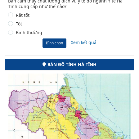
Bạn cảm thấy chất lượng dịch vụ y tế do ngành Y tế Hà
Tĩnh cung cấp như thế nào?
Rất tốt
Tốt
Bình thường
Xem kết quả
Bình chọn
BẢN ĐỒ TỈNH HÀ TĨNH