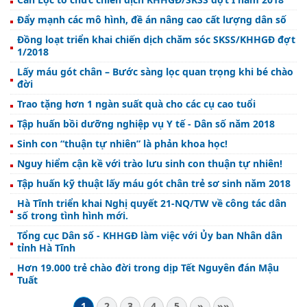
Đẩy mạnh các mô hình, đề án nâng cao cất lượng dân số
Đồng loạt triển khai chiến dịch chăm sóc SKSS/KHHGĐ đợt
1/2018
Lấy máu gót chân – Bước sàng lọc quan trọng khi bé chào
đời
Trao tặng hơn 1 ngàn suất quà cho các cụ cao tuổi
Tập huấn bồi dưỡng nghiệp vụ Y tế - Dân số năm 2018
Sinh con “thuận tự nhiên” là phản khoa học!
Nguy hiểm cận kề với trào lưu sinh con thuận tự nhiên!
Tập huấn kỹ thuật lấy máu gót chân trẻ sơ sinh năm 2018
Hà Tĩnh triển khai Nghị quyết 21-NQ/TW về công tác dân
số trong tình hình mới.
Tổng cục Dân số - KHHGĐ làm việc với Ủy ban Nhân dân
tỉnh Hà Tĩnh
Hơn 19.000 trẻ chào đời trong dịp Tết Nguyên đán Mậu
Tuất
1
2
3
4
5
»
»»