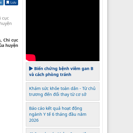
ài
Lưu
i cục
 huyện
, Chi cục
của huyện
Biến chứng bệnh viêm gan B
và cách phòng tránh
Khám sức khỏe toàn dân - Từ chủ
trương đến đổi thay từ cơ sở
Báo cáo kết quả hoạt động
ngành Y tế 6 tháng đầu năm
2026