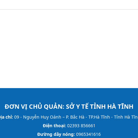
ĐƠN VỊ CHỦ QUẢN:
SỞ Y TẾ TỈNH HÀ TĨNH
ịa chỉ:
09 - Nguyễn Huy Oánh – P. Bắc Hà - TP.Hà Tĩnh - Tỉnh Hà Tĩ
Điện thoại:
02393 856661
Đường dây nóng:
0965341616