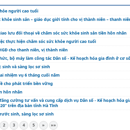
hỏe người cao tuổi
hỏe sinh sản – giáo dục giới tính cho vị thành niên – thanh niên
iao lưu đối thoại về chăm sóc sức khỏe sinh sản tiền hôn nhân
iệc thực hiện chăm sóc sức khỏe người cao tuổi
GĐ cho thanh niên, vị thành niên
chức, bộ máy làm công tác Dân số - Kế hoạch hóa gia đình ở cơ s
 sinh và sàng lọc sơ sinh
khai nhiệm vụ 6 tháng cuối năm
đề cho phát triển bền vững
ền hôn nhân
Tăng cường tư vấn và cung cấp dịch vụ Dân số - Kế hoạch hóa gi
20” trên địa bàn tỉnh Hà Tĩnh
ước sinh, sàng lọc sơ sinh
2
3
4
5
»
»»