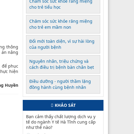
Chăm sóc sức khỏe răng miệng
cho trẻ tiểu học
Chăm sóc sức khỏe răng miệng
cho trẻ em mầm non
Đổi mới toàn diện, vì sự hài lòng
ững thông
của người bệnh
ề án nâng
Nguyên nhân, triệu chứng và
c để phục
cách điều trị bệnh bàn chân bẹt
thực hiện
Điều dưỡng - người thầm lặng
ng Huyền
đồng hành cùng bệnh nhân
KHẢO SÁT
Bạn cảm thấy chất lượng dịch vụ y
tế do ngành Y tế Hà Tĩnh cung cấp
như thế nào?