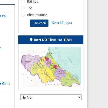
Rất tốt
Tốt
Bình thường
 tại
Xem kết quả
Bình chọn
BẢN ĐỒ TỈNH HÀ TĨNH
ở
a đình