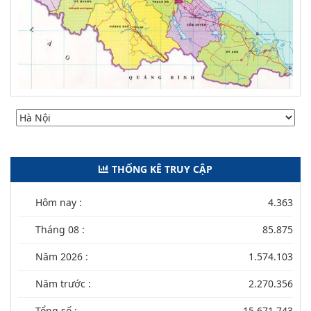
THỐNG KÊ TRUY CẬP
Hôm nay :
4.363
Tháng 08 :
85.875
Năm 2026 :
1.574.103
Năm trước :
2.270.356
Tổng số :
15.671.743