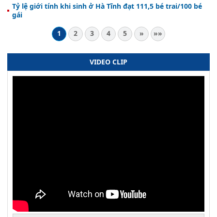
Tỷ lệ giới tính khi sinh ở Hà Tĩnh đạt 111,5 bé trai/100 bé
gái
1
2
3
4
5
»
»»
VIDEO CLIP