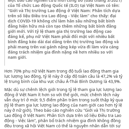
Một báo cáo nghiên cứu mới công bố (đầu tháng 3/2021)
của Tổ chức Lao động Quốc tế (ILO) tại Việt Nam có tên:
“Giới và Thị trường Lao động ở Việt Nam: Phân tích dựa
trên số liệu Điều tra Lao động - Việc làm” cho thấy: đại
dịch COVID-19 không chỉ làm hằn sâu những bất bình
đẳng hiện hữu mà còn tạo thêm những bất bình đẳng
giới mới. Với tỷ lệ tham gia thị trường lao động cao
đáng kể, phụ nữ Việt Nam phải đối mặt với nhiều bất
bình đẳng kéo dài dai dẳng trên thị trường lao động và
phải mang trên vai gánh nặng kép vừa đi làm vừa cáng
đáng trách nhiệm gia đình nặng nề hơn nhiều so với
nam giới.
Hơn 70% phụ nữ Việt Nam trong độ tuổi lao động tham gia
lực lượng lao động, tỷ lệ này ở cấp độ toàn cầu là 47,2% và tỷ
lệ trung bình của khu vực châu Á-Thái Bình Dương là 43,9%.
Mặc dù sự chênh lệch giới trong tỷ lệ tham gia lực lượng lao
động ở Việt Nam ít hơn so với thế giới, mức chênh lệch này
vẫn duy trì ở mức 9,5 điểm phần trăm trong suốt thập kỷ qua
(tỷ lệ tham gia lực lượng lao động của nam giới cao hơn tỷ lệ
này ở nữ giới). Theo báo cáo nghiên cứu “Giới và Thị trường
Lao động ở Việt Nam: Phân tích dựa trên số liệu Điều tra Lao
động - Việc làm”, phân bổ trách nhiệm gia đình không đồng
đều trong xã hội Việt Nam có thể là nguyên nhân dẫn tới sự