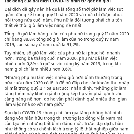
Tác động của đại dịch COVID-19 nhìn từ góc độ giới
Đại dịch đã gây nên hệ quả là tổng số thời giờ làm việc sụt
giảm đáng kể trong quý II năm 2020 và mới chỉ được phục
hồi trong nửa cuối năm. Phụ nữ là đối tượng phải chịu tổn
thất về thời giờ làm việc nặng nề nhất.
Tổng số giờ làm hàng tuần của phụ nữ trong quý II năm 2020
chỉ bằng 88,8% tổng số giờ làm của họ trong quý IV năm
2019, con số này ở nam giới là 91,2%.
Tuy nhiên, số giờ làm việc của phụ nữ lại phục hồi nhanh
hơn. Trong ba tháng cuối năm 2020, phụ nữ đã làm việc
nhiều hơn 0,8% số giờ so với cùng kỳ năm 2019, trong khi
nam giới chỉ làm nhiều hơn 0,6%.
“Những phụ nữ làm việc nhiều giờ hơn bình thường trong
nửa cuối năm 2020 có lẽ là để bù đắp cho các khoản thu nhập
bị mất trong quý II,” bà Barcucci nhận định. “Những giờ làm
tăng thêm này khiến gánh nặng kép họ vốn phải gánh vác
càng nặng nề hơn, do họ vẫn phải dành quá nhiều thời gian
làm việc nhà so với nam giới.”
Đại dịch COVID-19 không chỉ làm gia tăng những bất bình
đẳng vốn hiện hữu trong thị trường lao động Việt Nam mà
còn tạo nên những bất bình đẳng mới. Trước đại dịch, hầu
như không có sự chênh lệch trong tỷ lệ thất nghiệp giữa nam