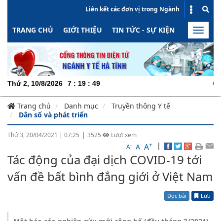
Liên kết các đơn vị trong Ngành
TRANG CHỦ
GIỚI THIỆU
TIN TỨC - SỰ KIỆN
HOẠT ĐỘN
Toggle
naviga
CHUYÊ
Thứ 2, 10/8/2026
7
:
19
:
49
Trang chủ
Danh mục
Truyền thông Y tế
Dân số và phát triển
|
Thứ 3, 20/04/2021
|
07:25
3525
Lượt xem
+
|
A
-
A
A
Tác động của đại dịch COVID-19 tới
vấn đề bất bình đẳng giới ở Việt Nam
Đọc bài
Lưu