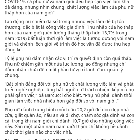
COVID-19, cả phụ nữ và nam giới đều tiếp cận việc làm khá
dễ dàng, nhưng nhìn chung, chất lượng việc làm của phụ nữ
thấp hơn của nam giới”.
Lao động nữ chiếm đa số trong những việc làm dễ bị tổn
thương, đặc biệt là công việc gia đình. Thu nhập của họ thấp
hơn của nam giới (tiền lương tháng thấp hơn 13,7% trong
năm 2019) bất luận thời giờ làm việc là tương đương với nam
giới và chênh lệch giới về trình độ học vấn đã được thu hẹp
đáng kể.
Tỷ lệ phụ nữ đảm nhận các vị trí ra quyết định còn quá thấp.
Phụ nữ chiếm gần một nửa lực lượng lao động nhưng chỉ
đảm nhận chưa đến một phần tư vị trí lãnh đạo, quản lý
chung.
“Bất bình đẳng đối với phụ nữ về chất lượng việc làm và phát
triển nghề nghiệp cũng bắt nguồn từ trách nhiệm kép mà họ
phải gánh vác,” bà Barcucci cho biết. “Phụ nữ phải dành thời
gian làm việc nhà nhiều hơn gấp đôi so với nam giới.”
Phụ nữ dành trung bình mỗi tuần 20,2 giờ để dọn dẹp nhà
cửa, giặt quần áo, nấu ăn và đi chợ, chăm sóc gia đình và con
cái trong khi nam giới chỉ dành 10,7 giờ cho những công việc
này. Gần một phần năm nam giới thậm chí không hề dành
chút thời gian nào cho việc nhà.