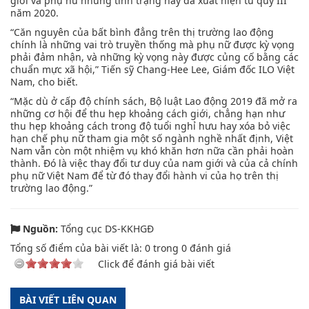
giới và phụ nữ nhưng tình trạng này đã xuất hiện từ quý III
năm 2020.
“Căn nguyên của bất bình đẳng trên thị trường lao động
chính là những vai trò truyền thống mà phụ nữ được kỳ vọng
phải đảm nhận, và những kỳ vọng này được củng cố bằng các
chuẩn mực xã hội,” Tiến sỹ Chang-Hee Lee, Giám đốc ILO Việt
Nam, cho biết.
“Mặc dù ở cấp độ chính sách, Bộ luật Lao động 2019 đã mở ra
những cơ hội để thu hẹp khoảng cách giới, chẳng hạn như
thu hẹp khoảng cách trong độ tuổi nghỉ hưu hay xóa bỏ việc
hạn chế phụ nữ tham gia một số ngành nghề nhất định, Việt
Nam vẫn còn một nhiệm vụ khó khăn hơn nữa cần phải hoàn
thành. Đó là việc thay đổi tư duy của nam giới và của cả chính
phụ nữ Việt Nam để từ đó thay đổi hành vi của họ trên thị
trường lao động.”
Nguồn:
Tổng cục DS-KKHGĐ
Tổng số điểm của bài viết là:
0
trong
0
đánh giá
Click để đánh giá bài viết
BÀI VIẾT LIÊN QUAN