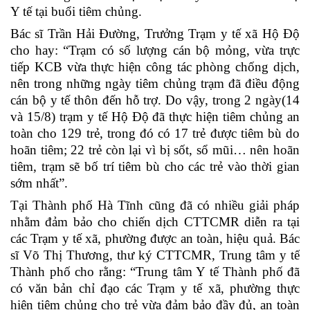
Y tế tại buổi tiêm chủng.
Bác sĩ Trần Hải Đường, Trưởng Trạm y tế xã Hộ Độ
cho hay: “Trạm có số lượng cán bộ mỏng, vừa trực
tiếp KCB vừa thực hiện công tác phòng chống dịch,
nên trong những ngày tiêm chủng trạm đã điều động
cán bộ y tế thôn đến hỗ trợ. Do vậy, trong 2 ngày(14
và 15/8) trạm y tế Hộ Độ đã thực hiện tiêm chủng an
toàn cho 129 trẻ, trong đó có 17 trẻ được tiêm bù do
hoãn tiêm; 22 trẻ còn lại vì bị sốt, sổ mũi… nên hoãn
tiêm, trạm sẽ bố trí tiêm bù cho các trẻ vào thời gian
sớm nhất”.
Tại Thành phố Hà Tĩnh cũng đã có nhiều giải pháp
nhằm đảm bảo cho chiến dịch CTTCMR diễn ra tại
các Trạm y tế xã, phường được an toàn, hiệu quả. Bác
sĩ Võ Thị Thương, thư ký CTTCMR, Trung tâm y tế
Thành phố cho rằng: “Trung tâm Y tế Thành phố đã
có văn bản chỉ đạo các Trạm y tế xã, phường thực
hiện tiêm chủng cho trẻ vừa đảm bảo đầy đủ, an toàn