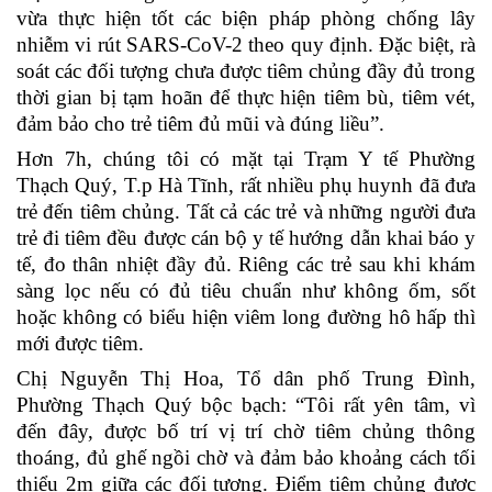
vừa thực hiện tốt các biện pháp phòng chống lây
nhiễm vi rút SARS-CoV-2 theo quy định. Đặc biệt, rà
soát các đối tượng chưa được tiêm chủng đầy đủ trong
thời gian bị tạm hoãn để thực hiện tiêm bù, tiêm vét,
đảm bảo cho trẻ tiêm đủ mũi và đúng liều”.
Hơn 7h, chúng tôi có mặt tại Trạm Y tế Phường
Thạch Quý, T.p Hà Tĩnh, rất nhiều phụ huynh đã đưa
trẻ đến tiêm chủng.
Tất cả các trẻ và những người đưa
trẻ đi tiêm đều được cán bộ y tế hướng dẫn khai báo y
tế, đo thân nhiệt đầy đủ. Riêng các trẻ sau khi khám
sàng lọc nếu có đủ tiêu chuẩn như không ốm, sốt
hoặc không có biểu hiện viêm long đường hô hấp thì
mới được tiêm.
Chị Nguyễn Thị Hoa, Tổ dân phố Trung Đình,
Phường Thạch Quý bộc bạch: “Tôi rất yên tâm, vì
đến đây, được bố trí vị trí chờ tiêm chủng thông
thoáng, đủ ghế ngồi chờ và đảm bảo khoảng cách tối
thiểu 2m giữa các đối tượng. Điểm tiêm chủng được