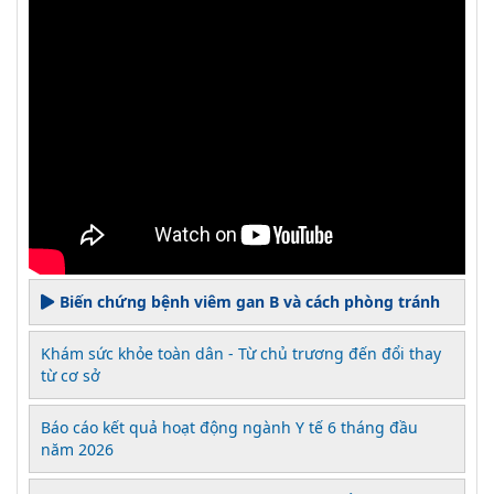
Biến chứng bệnh viêm gan B và cách phòng tránh
Khám sức khỏe toàn dân - Từ chủ trương đến đổi thay
từ cơ sở
Báo cáo kết quả hoạt động ngành Y tế 6 tháng đầu
năm 2026