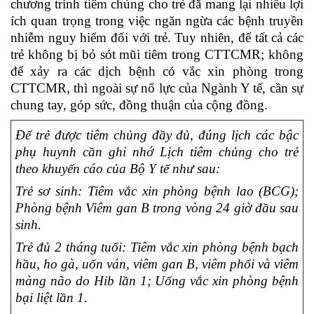
chương trình tiêm chủng cho trẻ đã mang lại nhiều lợi
ích quan trọng trong việc ngăn ngừa các bệnh truyền
nhiễm nguy hiểm đối với trẻ. Tuy nhiên, để tất cả các
trẻ không bị bỏ sót mũi tiêm trong CTTCMR; không
để xảy ra các dịch bệnh có vắc xin phòng trong
CTTCMR, thì ngoài sự nổ lực của Ngành Y tế, cần sự
chung tay, góp sức, đồng thuận của cộng đồng.
Để trẻ được tiêm chủng đầy đủ, đúng lịch các bậc
phụ huynh cần ghi nhớ Lịch tiêm chủng cho trẻ
theo khuyến cáo của Bộ Y tế như sau:
Trẻ sơ sinh: Tiêm vắc xin phòng bệnh lao (BCG);
Phòng bệnh Viêm gan B trong vòng 24 giờ đầu sau
sinh.
Trẻ đủ 2 tháng tuổi: Tiêm vắc xin phòng bệnh bạch
hầu, ho gà, uốn ván, viêm gan B, viêm phổi và viêm
màng não do Hib lần 1; Uống vắc xin phòng bệnh
bại liệt lần 1.