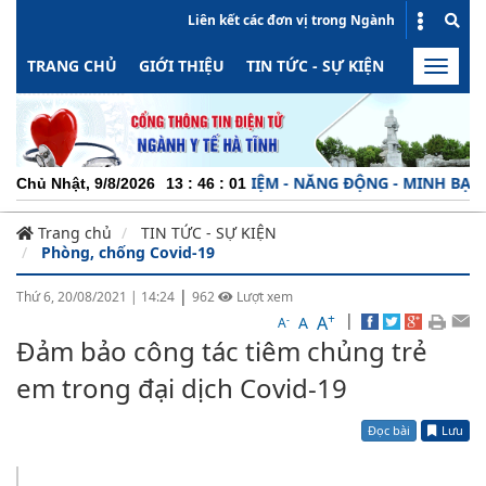
Liên kết các đơn vị trong Ngành
TRANG CHỦ
GIỚI THIỆU
TIN TỨC - SỰ KIỆN
HOẠT ĐỘN
Toggle
naviga
ÊN NGHIỆP - TRÁCH NHIỆM - NĂNG ĐỘNG - MINH BẠCH - HIỆU 
Chủ Nhật, 9/8/2026
13
:
46
:
02
Trang chủ
TIN TỨC - SỰ KIỆN
Phòng, chống Covid-19
|
Thứ 6, 20/08/2021
|
14:24
962
Lượt xem
+
|
A
-
A
A
Đảm bảo công tác tiêm chủng trẻ
em trong đại dịch Covid-19
Đọc bài
Lưu