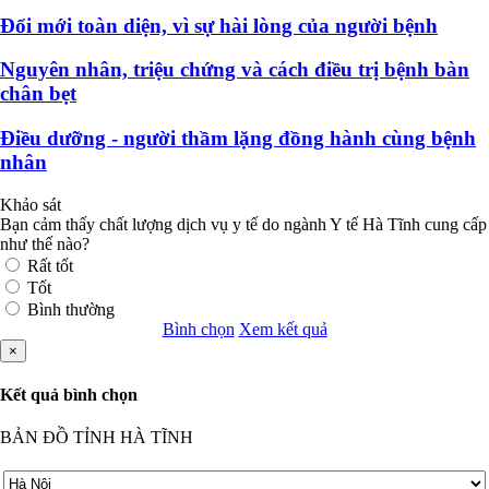
Đổi mới toàn diện, vì sự hài lòng của người bệnh
Nguyên nhân, triệu chứng và cách điều trị bệnh bàn
chân bẹt
Điều dưỡng - người thầm lặng đồng hành cùng bệnh
nhân
Khảo sát
Bạn cảm thấy chất lượng dịch vụ y tế do ngành Y tế Hà Tĩnh cung cấp
như thế nào?
Rất tốt
Tốt
Bình thường
Bình chọn
Xem kết quả
×
Kết quả bình chọn
BẢN ĐỒ TỈNH HÀ TĨNH