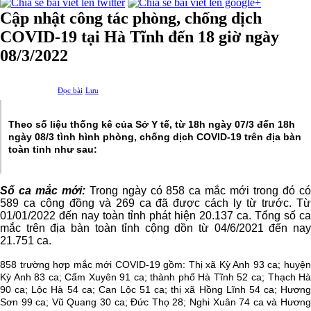
Cập nhật công tác phòng, chống dịch
COVID-19 tại Hà Tĩnh đến 18 giờ ngày
08/3/2022
Đọc bài
Lưu
Theo số liệu thống kê của Sở Y tế, từ 18h ngày 07/3 đến 18h
ngày 08/3 tình hình phòng, chống dịch COVID-19 trên địa bàn
toàn tỉnh nh
ư sau:
Số ca mắc mới:
Trong ngày có 858 ca mắc mới trong đó c
589 ca cộng đồng và 269 ca đã được cách ly từ trước. Từ
01/01/2022 đến nay toàn tỉnh phát hiện 20.137 ca. Tổng số ca
mắc trên địa bàn toàn tỉnh cộng dồn từ 04/6/2021 đến nay
21.751 ca.
8
58
trường hợp mắc mới COVID-19 gồm:
Thị xã Kỳ Anh
93
ca;
h
uyệ
Kỳ Anh
83
ca;
Cẩm Xuyên
91
ca;
thành phố Hà Tĩnh
52
ca; Thạch H
90
ca; Lộc Hà
54
ca; Can Lộc
51
ca; thị xã Hồng Lĩnh
5
4 ca; Hương
Sơn
99
ca; Vũ Quang
30
ca;
Đức Thọ
28
;
Nghi Xuân
74
ca
và
Hươn