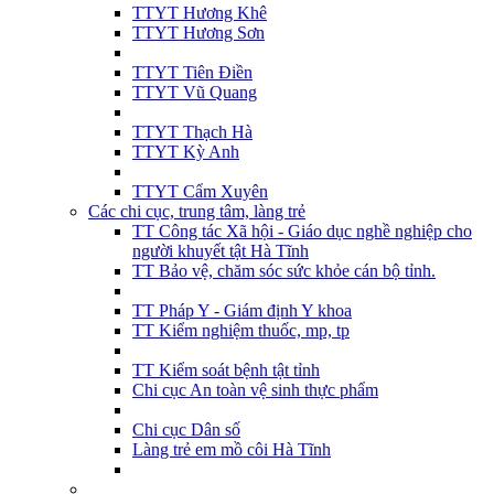
TTYT Hương Khê
TTYT Hương Sơn
TTYT Tiên Điền
TTYT Vũ Quang
TTYT Thạch Hà
TTYT Kỳ Anh
TTYT Cẩm Xuyên
Các chi cục, trung tâm, làng trẻ
TT Công tác Xã hội - Giáo dục nghề nghiệp cho
người khuyết tật Hà Tĩnh
TT Bảo vệ, chăm sóc sức khỏe cán bộ tỉnh.
TT Pháp Y - Giám định Y khoa
TT Kiểm nghiệm thuốc, mp, tp
TT Kiểm soát bệnh tật tỉnh
Chi cục An toàn vệ sinh thực phẩm
Chi cục Dân số
Làng trẻ em mồ côi Hà Tĩnh