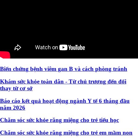
Biến chứng bệnh viêm gan B và cách phòng tránh
Khám sức khỏe toàn dân - Từ chủ trương đến đổi
thay từ cơ sở
Báo cáo kết quả hoạt động ngành Y tế 6 tháng đầu
năm 2026
Chăm sóc sức khỏe răng miệng cho trẻ tiểu học
Chăm sóc sức khỏe răng miệng cho trẻ em mầm non