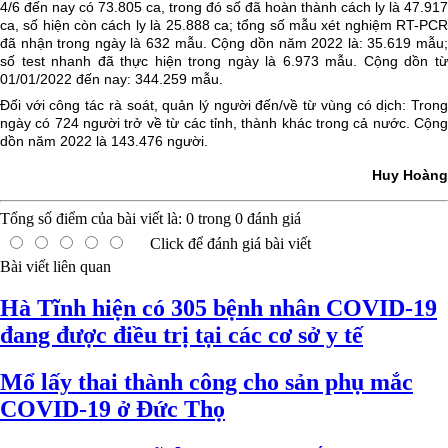
4/6 đến nay có 73.805 ca, trong đó số đã hoàn thành cách ly là 47.917
ca, số hiện còn cách ly là 25.888 ca; tổng số mẫu xét nghiệm RT-PCR
đã nhận trong ngày là 632 mẫu.
Cộng dồn năm 2022 là: 35.619 mẫu
số
test nhanh đã thực hiện trong ngày là 6.973 mẫu. Cộng dồn t
01/01/2022 đến nay: 344.259 mẫu.
Đối với công tác rà soát, quản lý người đến/về từ vùng có dịch: Trong
ngày có 724 người trở về từ các tỉnh, thành khác trong cả nước. Cộng
dồn năm 2022 là 143.476 người.
Huy Hoàng
Tổng số điểm của bài viết là:
0
trong
0
đánh giá
Click để đánh giá bài viết
Bài viết liên quan
Hà Tĩnh hiện có 305 bệnh nhân COVID-19
đang được điều trị tại các cơ sở y tế
Mổ lấy thai thành công cho sản phụ mắc
COVID-19 ở Đức Thọ