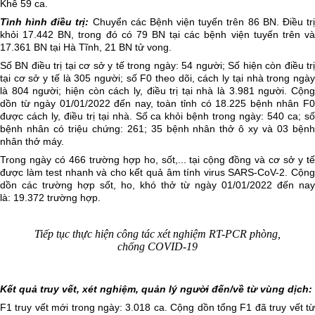
Khê
59
ca
.
Tình hình điều trị:
Chuyển các Bệnh viện tuyến trên 86 BN. Điều tr
khỏi 17.442 BN, trong đó có 79 BN tại các bệnh viện tuyến trên
v
17.361 BN tại Hà Tĩnh, 21 BN tử vong.
Số BN điều trị tại cơ sở y tế trong ngày: 54 người;
Số hiện còn
điều tr
tại cơ sở y tế là 305 người; s
ố F0 theo dõi, cách ly tại nhà trong ngà
là 804 người; hiện còn cách ly, điều trị tại nhà là 3.981 người. Cộng
dồn từ ngày 01/01/2022 đến nay, toàn tỉnh có 18.225 bệnh nhân F0
được cách ly, điều trị tại nhà.
Số ca khỏi bệnh trong ngày: 540 ca; s
bệnh nhân có triệu chứng: 261; 35 bệnh nhân thở ô xy và 03
bện
nhân thở máy.
Trong ngày có 466 trường hợp ho, sốt,... tại cộng đồng và cơ sở y tế
được làm test nhanh và cho kết quả âm tính virus SARS-CoV-2. Cộng
dồn các trường hợp sốt, ho, khó thở từ ngày 01/01/2022 đến nay
là: 19.372 trường hợp.
Tiếp tục thực hiện công tác xét nghiệm RT-PCR phòng,
chống COVID-19
Kết quả truy vết, xét nghiệm, quản lý người đến/về từ vùng dịch:
F1 truy vết mới trong ngày: 3.018 ca. Cộng dồn tổng F1 đã truy vết từ