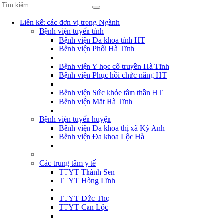
Liên kết các đơn vị trong Ngành
Bệnh viện tuyến tỉnh
Bệnh viện Đa khoa tỉnh HT
Bệnh viện Phổi Hà Tĩnh
Bệnh viện Y học cổ truyền Hà Tĩnh
Bệnh viện Phục hồi chức năng HT
Bệnh viện Sức khỏe tâm thần HT
Bệnh viện Mắt Hà Tĩnh
Bệnh viện tuyến huyện
Bệnh viện Đa khoa thị xã Kỳ Anh
Bệnh viện Đa khoa Lộc Hà
Các trung tâm y tế
TTYT Thành Sen
TTYT Hồng Lĩnh
TTYT Đức Thọ
TTYT Can Lộc