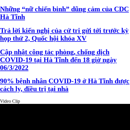
Những “nữ chiến binh” dũng cảm của CDC
Hà Tĩnh
Trả lời kiến nghị của cử tri gửi tới trước kỳ
họp thứ 2, Quốc hội khóa XV
Cập nhật công tác phòng, chống dịch
COVID-19 tại Hà Tĩnh đến 18 giờ ngày
06/3/2022
90% bệnh nhân COVID-19 ở Hà Tĩnh được
cách ly, điều trị tại nhà
Video Clip