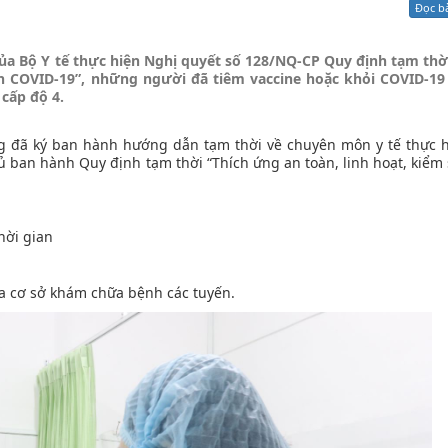
Đọc b
Xử lý kiến nghị - Khiếu nại tố cáo
Khác
a Bộ Y tế thực hiện Nghị quyết số 128/NQ-CP Quy định tạm thời
ch COVID-19”, những người đã tiêm vaccine hoặc khỏi COVID-19 
 cấp độ 4.
g đã ký ban hành hướng dẫn tạm thời về chuyên môn y tế thực 
 ban hành Quy định tạm thời “Thích ứng an toàn, linh hoạt, kiểm 
hời gian
ủa cơ sở khám chữa bệnh các tuyến.