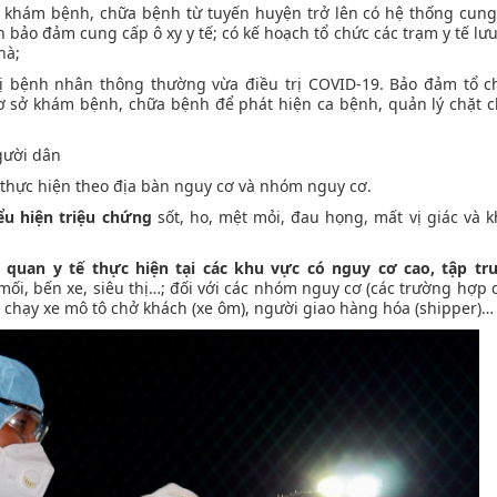
ở khám bệnh, chữa bệnh từ tuyến huyện trở lên có hệ thống cung
ấn bảo đảm cung cấp ô xy y tế; có kế hoạch tổ chức các trạm y tế lư
hà;
ị bệnh nhân thông thường vừa điều trị COVID-19. Bảo đảm tổ 
ơ sở khám bệnh, chữa bệnh để phát hiện ca bệnh, quản lý chặt c
.
người dân
 thực hiện theo địa bàn nguy cơ và nhóm nguy cơ.
ểu hiện triệu chứng
sốt, ho, mệt mỏi, đau họng, mất vị giác và k
 quan y tế thực hiện tại các khu vực có nguy cơ cao, tập tr
i, bến xe, siêu thị…; đối với các nhóm nguy cơ (các trường hợp 
i chạy xe mô tô chở khách (xe ôm), người giao hàng hóa (shipper)…