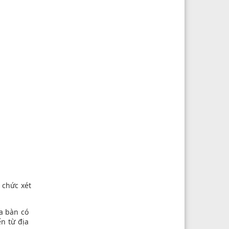
 chức xét
ịa bàn có
ến từ địa