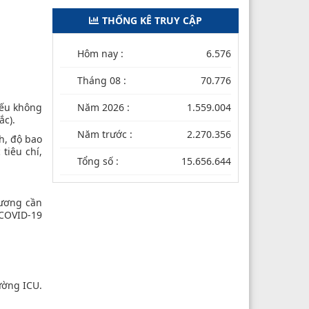
THỐNG KÊ TRUY CẬP
Hôm nay :
6.576
Tháng 08 :
70.776
nếu không
Năm 2026 :
1.559.004
ắc).
Năm trước :
2.270.356
h, độ bao
 tiêu chí,
Tổng số :
15.656.644
 ương cần
 COVID-19
ường ICU.