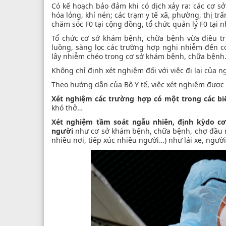
Có kế hoạch bảo đảm khi có dịch xảy ra: các cơ s
hóa lỏng, khí nén; các trạm y tế xã, phường, thị tr
chăm sóc F0 tại cộng đồng, tổ chức quản lý F0 tại n
Tổ chức cơ sở khám bệnh, chữa bệnh vừa điều tr
luồng, sàng lọc các trường hợp nghi nhiễm đến c
lây nhiễm chéo trong cơ sở khám bệnh, chữa bệnh
Không chỉ định xét nghiệm đối với việc đi lại của 
Theo hướng dẫn của Bộ Y tế, việc xét nghiệm được
Xét nghiệm các trường hợp có một trong các bi
khó thở…
Xét nghiệm tầm soát ngẫu nhiên, định kỳ
do cơ
người
như cơ sở khám bệnh, chữa bệnh, chợ đầu mố
nhiều nơi, tiếp xúc nhiều người…) như lái xe, ngườ