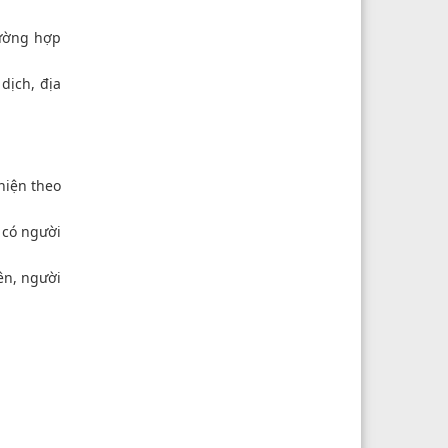
rường hợp
dịch, địa
 hiện theo
 có người
ên, người