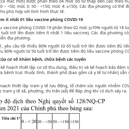
 (ca mắc mới) được phân theo 04 mức độ từ thấp đến cao theo 
 20 – <50; mức 3: 50 - <150; mức 4: ≥150). Các địa phương có thể đ
o phù hợp với tình hình thực tế.
tiêm ít nhất 01 liều vaccine phòng COVID-19
 liều vaccine phòng COVID-19 phân theo 02 mức (≥70% người từ 18 tuổ
 tuổi trở lên được tiêm ít nhất 1 liều vaccine). Các địa phương có
tiễn địa phương.
 yêu cầu tối thiểu 80% người từ 65 tuổi trở lên được tiêm đủ liề
ểu 80% người từ 50 tuổi trở lên được tiêm đủ liều vaccine phòng C
ị của cơ sở khám bệnh, chữa bệnh các tuyến
 kế hoạch thiết lập cơ sở thu dung, điều trị và kế hoạch bảo đảm 
ữa bệnh trực thuộc tỉnh, thành phố (bao gồm cả y tế tư nhân) sẵn
 hoạch thiết lập trạm y tế lưu động, tổ chăm sóc người nhiễm COV
 trạm y tế xã, phường, thị trấn (xã) để đáp ứng khi có dịch xảy ra.