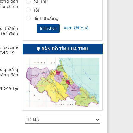
hướng dẫn
Rất tốt
iều chỉnh
Tốt
Bình thường
Xem kết quả
i trở lên
Bình chọn
 thể điều
u vaccine
BẢN ĐỒ TỈNH HÀ TĨNH
OVID-19.
số giường
 sàng đáp
ID-19 tại