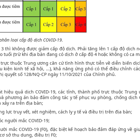
phân loại cấp độ dịch COVID-19.
 3 thì không được giảm cấp độ dịch. Phải tăng lên 1 cấp độ dịch 
o tuổi (trừ khi địa bàn đang có dịch ở cấp độ 4 hoặc không có ca m
 trực thuộc Trung ương căn cứ tình hình thực tiễn về diễn biến dịc
 kiện kinh tế xã hội, ...), khả năng ứng phó có thể điều chỉnh các
hị quyết số 128/NQ-CP ngày 11/10/2021 của Chính phủ.
át hiệu quả dịch COVID-19, các tỉnh, thành phố trực thuộc Trung
n và phương án bảo đảm công tác y tế phục vụ phòng, chống dịch
h xảy ra trên địa bàn;
lực truy vết, xét nghiệm, cách ly y tế và điều trị trên địa bàn;
sóc người mắc COVID-19;
gười mắc COVID-19 (F0), đặc biệt kế hoạch bảo đảm đáp ứng về gi
ơ sở thu dung, điều trị F0;