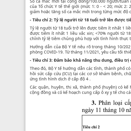
Số ca mắc mới tại cộng đồng/100.000 người/tuần
của Tổ chức Y tế thế giới (mức 1: 0 - < 20; mức 2:
giảm hoặc tăng số ca mắc mới trong từng mức độ ch
- Tiêu chí 2: Tỷ lệ người từ 18 tuổi trở lên được 
Tỷ lệ người từ 18 tuổi trở lên được tiêm ít nhất 1
được tiêm ít nhất 1 liều vắc xin; <70% người từ 18
chỉnh tỷ lệ tiêm chủng phù hợp với tình hình thực 
Hướng dẫn của Bộ Y tế nêu rõ trong tháng 10/2021,
phòng COVID-19. Từ tháng 11/2021, yêu cầu tối thi
- Tiêu chí 3: Đảm bảo khả năng thu dung, điều tr
Theo đó, Bộ Y tế hướng dẫn các tỉnh, thành phố có
hồi sức cấp cứu (ICU) tại các cơ sở khám bệnh, ch
ứng tình hình dịch ở cấp độ 4 .
Các quận, huyện, thị xã, thành phố (huyện) có kế
cộng đồng và có kế hoạch cung cấp ô xy y tế cho các