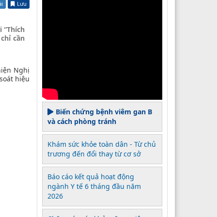
ài
Lưu
 “Thích
chỉ cần
hiện Nghị
soát hiệu
Biến chứng bệnh viêm gan B
và cách phòng tránh
Khám sức khỏe toàn dân - Từ chủ
trương đến đổi thay từ cơ sở
Báo cáo kết quả hoạt động
ngành Y tế 6 tháng đầu năm
2026