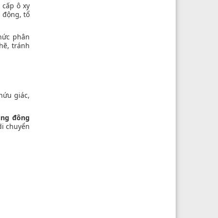
 cấp ô xy
u động, tổ
chức phân
hẽ, tránh
hứu giác,
ung đông
di chuyển