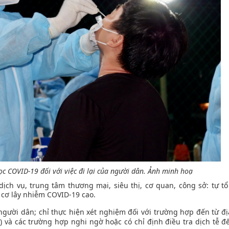
ọc COVID-19 đối với việc đi lại của người dân. Ảnh minh hoạ
dịch vụ, trung tâm thương mại, siêu thị, cơ quan, công sở: tự tổ
cơ lây nhiễm COVID-19 cao.
 người dân; chỉ thực hiện xét nghiệm đối với trường hợp đến từ đ
) và các trường hợp nghi ngờ hoặc có chỉ định điều tra dịch tễ đ