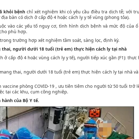
đã khỏi bệnh
chỉ xét nghiệm khi có yêu cầu điều tra dịch tễ; với t
 địa bàn có dịch ở cấp độ 4 hoặc cách ly y tế vùng (phong tỏa).
uộc vào các yếu tố nguy cơ, tình hình dịch bệnh và mức độ của ổ 
 cho phù hợp.
ong trường hợp xét nghiệm tầm soát, sàng lọc, định kỳ.
hai, người dưới 18 tuổi (trẻ em) thực hiện cách ly tại nhà
h ở cấp độ 4 hoặc vùng cách ly y tế), người tiếp xúc gần (F1): thực
mang thai, người dưới 18 tuổi (trẻ em) thực hiện cách ly tại nhà và
 vaccine phòng COVID-19 , ưu tiên tiêm cho người từ 50 tuổi trở l
ệc tại các khu, cụm công nghiệp.
n hành của Bộ Y tế.