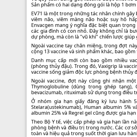
Sản phẩm có hai dạng đóng gói là hộp 1 bơm
EV71 là một trong những tác nhân chính gây 
viêm não, viêm màng não hoặc suy hô hấp 
Envacgen mang ý nghĩa đặc biệt quan trọng 
các gia đình có con nhỏ. Đây không chỉ là b
dự phòng, mà còn là "vũ khí" chiến lược giúp 
Ngoài vaccine tay chân miệng, trong đợt này
cộng 13 vaccine và sinh phẩm khác, bao gồm v
Danh mục cấp mới còn bao gồm nhiều vacc
(phòng thủy đậu). Trong đó, Vaxigrip là vacc
vaccine sống giảm độc lực phòng bệnh thủy 
Ngoài vaccine, đợt này cũng ghi nhận mộ
Thymoglobuline (dùng trong ghép tạng), 
bevacizumab, rituximab sử dụng trong điều tr
Ở nhóm gia hạn giấy đăng ký lưu hành 5
Stelara(ustekinumab), Human albumin 5% v
albumin 25% và Regrel gel cũng được gia hạn 
Theo Bộ Y tế, việc cấp phép và gia hạn lần
phòng bệnh và điều trị trong nước. Các cơ sở
toàn và hiệu quả trong suốt thời gian lưu hàn