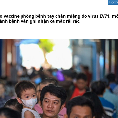
Đọc b
Xử lý kiến nghị - Khiếu nại tố cáo
Khác
ho vaccine phòng bệnh tay chân miệng do virus EV71, m
ảnh bệnh vẫn ghi nhận ca mắc rải rác.