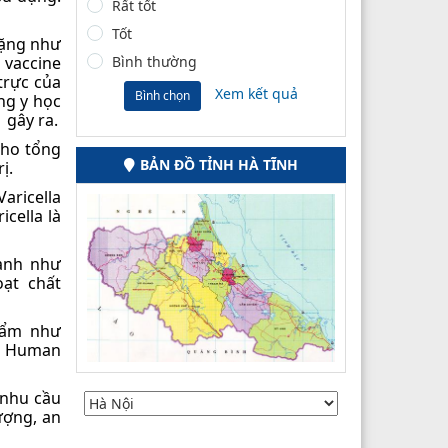
Rất tốt
Tốt
nặng như
 vaccine
Bình thường
trực của
Xem kết quả
Bình chọn
ng y học
 gây ra.
cho tổng
BẢN ĐỒ TỈNH HÀ TĨNH
ị.
ricella
cella là
ành như
ạt chất
hẩm như
ồm Human
 nhu cầu
ượng, an