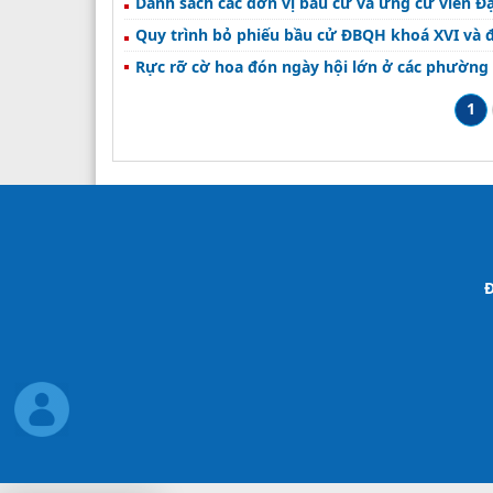
Danh sách các đơn vị bầu cử và ứng cử viên Đạ
Quy trình bỏ phiếu bầu cử ĐBQH khoá XVI và đ
Rực rỡ cờ hoa đón ngày hội lớn ở các phường
1
Đ