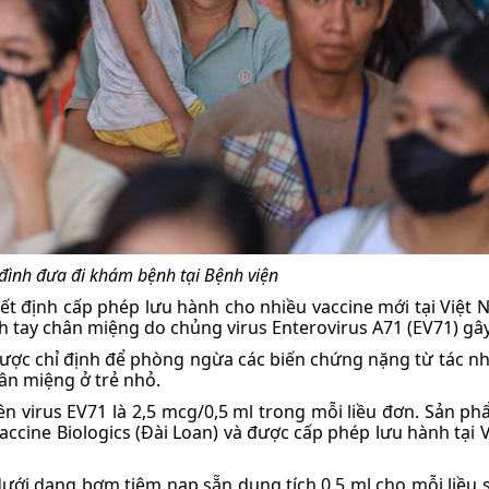
 đình đưa đi khám bệnh tại Bệnh viện
ết định cấp phép lưu hành cho nhiều vaccine mới tại Việt 
 tay chân miệng do chủng virus Enterovirus A71 (EV71) gây
 được chỉ định để phòng ngừa các biến chứng nặng từ tác n
ân miệng ở trẻ nhỏ.
 virus EV71 là 2,5 mcg/0,5 ml trong mỗi liều đơn. Sản p
ccine Biologics (Đài Loan) và được cấp phép lưu hành tại 
dưới dạng bơm tiêm nạp sẵn dung tích 0,5 ml cho mỗi liều 