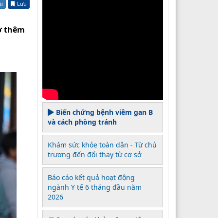
ài
Lưu
ở thêm
Biến chứng bệnh viêm gan B
và cách phòng tránh
Khám sức khỏe toàn dân - Từ chủ
trương đến đổi thay từ cơ sở
Báo cáo kết quả hoạt động
ngành Y tế 6 tháng đầu năm
2026