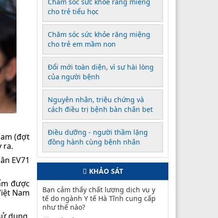
Chăm sóc sức khỏe răng miệng
cho trẻ tiểu học
Chăm sóc sức khỏe răng miệng
cho trẻ em mầm non
Đổi mới toàn diện, vì sự hài lòng
của người bệnh
Nguyên nhân, triệu chứng và
cách điều trị bệnh bàn chân bẹt
Điều dưỡng - người thầm lặng
Nam (đợt
đồng hành cùng bệnh nhân
 ra.
hân EV71
KHẢO SÁT
hẩm được
Bạn cảm thấy chất lượng dịch vụ y
Việt Nam
tế do ngành Y tế Hà Tĩnh cung cấp
như thế nào?
sử dụng.