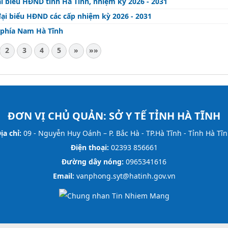
i biểu HĐND tỉnh Hà Tĩnh, nhiệm kỳ 2026 - 2031
ại biểu HĐND các cấp nhiệm kỳ 2026 - 2031
 phía Nam Hà Tĩnh
2
3
4
5
»
»»
ĐƠN VỊ CHỦ QUẢN:
SỞ Y TẾ TỈNH HÀ TĨNH
ịa chỉ:
09 - Nguyễn Huy Oánh – P. Bắc Hà - TP.Hà Tĩnh - Tỉnh Hà Tĩ
Điện thoại:
02393 856661
Đường dây nóng:
0965341616
Email:
vanphong.syt@hatinh.gov.vn