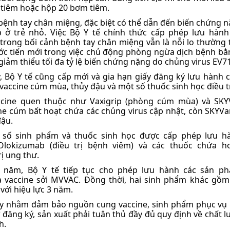
 tiêm hoặc hộp 20 bơm tiêm.
bệnh tay chân miệng, đặc biệt có thể dẫn đến biến chứng 
ở trẻ nhỏ. Việc Bộ Y tế chính thức cấp phép lưu hành
trong bối cảnh bệnh tay chân miệng vẫn là nỗi lo thường 
ước tiến mới trong việc chủ động phòng ngừa dịch bệnh bằ
giảm thiểu tối đa tỷ lệ biến chứng nặng do chủng virus EV71
, Bộ Y tế cũng cấp mới và gia hạn giấy đăng ký lưu hành 
accine cúm mùa, thủy đậu và một số thuốc sinh học điều tr
ine quen thuộc như Vaxigrip (phòng cúm mùa) và SKYVa
ine cúm bất hoạt chứa các chủng virus cập nhật, còn SKYVari
đậu.
t số sinh phẩm và thuốc sinh học được cấp phép lưu h
Olokizumab (điều trị bệnh viêm) và các thuốc chứa ho
ị ung thư.
 năm, Bộ Y tế tiếp tục cho phép lưu hành các sản p
à vaccine sởi MVVAC. Đồng thời, hai sinh phẩm khác g
với hiệu lực 3 năm.
 này nhằm đảm bảo nguồn cung vaccine, sinh phẩm phục vụ
 đăng ký, sản xuất phải tuân thủ đầy đủ quy định về chất l
h.