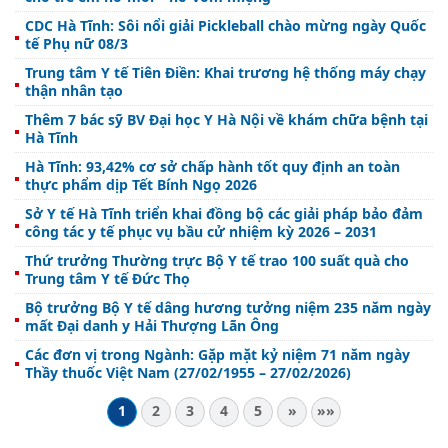
CDC Hà Tĩnh: Sôi nổi giải Pickleball chào mừng ngày Quốc
tế Phụ nữ 08/3
Trung tâm Y tế Tiên Điền: Khai trương hệ thống máy chạy
thận nhân tạo
Thêm 7 bác sỹ BV Đại học Y Hà Nội về khám chữa bệnh tại
Hà Tĩnh
Hà Tĩnh: 93,42% cơ sở chấp hành tốt quy định an toàn
thực phẩm dịp Tết Bính Ngọ 2026
Sở Y tế Hà Tĩnh triển khai đồng bộ các giải pháp bảo đảm
công tác y tế phục vụ bầu cử nhiệm kỳ 2026 – 2031
Thứ trưởng Thường trực Bộ Y tế trao 100 suất quà cho
Trung tâm Y tế Đức Thọ
Bộ trưởng Bộ Y tế dâng hương tưởng niệm 235 năm ngày
mất Đại danh y Hải Thượng Lãn Ông
Các đơn vị trong Ngành: Gặp mặt kỷ niệm 71 năm ngày
Thầy thuốc Việt Nam (27/02/1955 – 27/02/2026)
1
2
3
4
5
»
»»