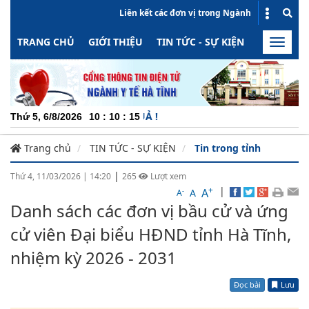
Liên kết các đơn vị trong Ngành
TRANG CHỦ
GIỚI THIỆU
TIN TỨC - SỰ KIỆN
HOẠT ĐỘN
Toggle
naviga
CHUY
Thứ 5, 6/8/2026
10
:
10
:
15
Trang chủ
TIN TỨC - SỰ KIỆN
Tin trong tỉnh
|
Thứ 4, 11/03/2026
|
14:20
265
Lượt xem
+
|
A
-
A
A
Danh sách các đơn vị bầu cử và ứng
cử viên Đại biểu HĐND tỉnh Hà Tĩnh,
nhiệm kỳ 2026 - 2031
Đọc bài
Lưu