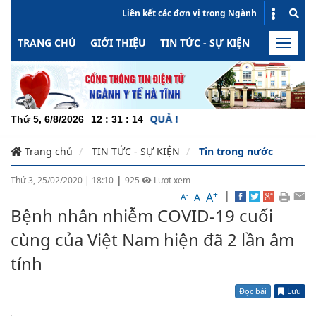
Liên kết các đơn vị trong Ngành
TRANG CHỦ
GIỚI THIỆU
TIN TỨC - SỰ KIỆN
HOẠT ĐỘN
Toggle
naviga
ỘNG - MINH BẠCH - HIỆU QUẢ !
Thứ 5, 6/8/2026
12
:
31
:
14
Trang chủ
TIN TỨC - SỰ KIỆN
Tin trong nước
|
Thứ 3, 25/02/2020
|
18:10
925
Lượt xem
+
|
A
-
A
A
Bệnh nhân nhiễm COVID-19 cuối
cùng của Việt Nam hiện đã 2 lần âm
tính
Đọc bài
Lưu