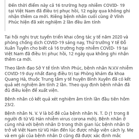
Đến thời điểm này cả 16 trường hợp nhiễm COVID- 19
tại Việt Nam đã điều trị phục hồi, 12 ngày qua không ghi
nhận thêm ca mới. Riêng bệnh nhân cuối cùng ở Vĩnh
Phúc hiện đã xét nghiệm 2 lần đều âm tính
Tại hội nghị trực tuyến triển khai công tác y tế năm 2020 và
phòng chống dịch COVID-19 sáng nay, Thứ trưởng Y tế Đỗ
Xuân Tuyên cho biết cả 16 trường hợp nhiễm COVID- 19 tại
Việt Nam đã điều trị phục hồi, 12 ngày qua không ghi nhận
thêm ca mới.
Theo lãnh đạo Sở Y tế tỉnh Vĩnh Phúc, bệnh nhân N.V.V nhiễm
COVID-19 duy nhất đang điều trị tại Phòng khám đa khoa
Quang Hà, thuộc Trung tâm y tế huyện Bình Xuyên đã có kết
quả xét nghiệm âm tính 2 lần. Theo quy định bệnh nhân đã
đủ điều kiện để xuất viện.
Bệnh nhân có kết quả xét nghiệm âm tính lần đầu tiên hôm
23/2.
Bệnh nhân N. V. V là bố đẻ của bệnh nhân N. T. D (1 trong 8
người đi từ Vũ Hán nhiễm virus corona mới). Bệnh nhân ở
cùng nhà với bệnh nhân D trong thời gian lúc bệnh nhân D
trở về Việt Nam từ Vũ Hán đến lúc được nhập viện cách ly. Mẹ
và em gái của bệnh nhân D cũng đã được xác định mắc