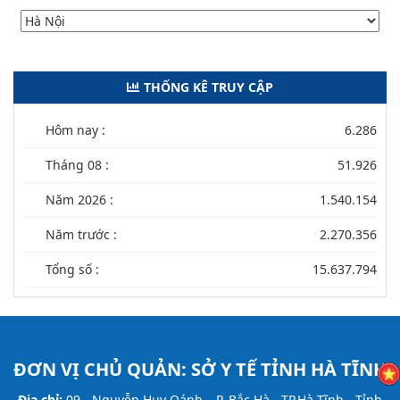
THỐNG KÊ TRUY CẬP
Hôm nay :
6.286
Tháng 08 :
51.926
Năm 2026 :
1.540.154
Năm trước :
2.270.356
Tổng số :
15.637.794
ĐƠN VỊ CHỦ QUẢN:
SỞ Y TẾ TỈNH HÀ TĨNH
Địa chỉ:
09 - Nguyễn Huy Oánh – P. Bắc Hà - TP.Hà Tĩnh - Tỉnh