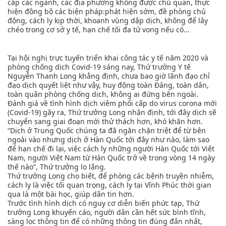
cấp các ngành, các địa phương không được chủ quan, thực
hiện đồng bộ các biện pháp:phát hiện sớm, đề phòng chủ
động, cách ly kịp thời, khoanh vùng dập dịch, không để lây
chéo trong cơ sở y tế, hạn chế tối đa tử vong nếu có...
Tại hội nghị trực tuyến triển khai công tác y tế năm 2020 và
phòng chống dịch Covid-19 sáng nay, Thứ trưởng Y tế
Nguyễn Thanh Long khẳng định, chưa bao giờ lãnh đạo chỉ
đạo dịch quyết liệt như vậy, huy động toàn Đảng, toàn dân,
toàn quân phòng chống dịch, không ai đứng bên ngoài.
Đánh giá về tình hình dịch viêm phổi cấp do virus corona mới
(Covid-19) gây ra, Thứ trưởng Long nhận định, tới đây dịch sẽ
chuyển sang giai đoạn mới thử thách hơn, khó khăn hơn.
“Dịch ở Trung Quốc chúng ta đã ngăn chặn triệt để từ bên
ngoài vào nhưng dịch ở Hàn Quốc tới đây như nào, làm sao
để hạn chế đi lại, việc cách ly những người Hàn Quốc tới Việt
Nam, người Việt Nam từ Hàn Quốc trở về trong vòng 14 ngày
thế nào”, Thứ trưởng lo lắng.
Thứ trưởng Long cho biết, để phòng các bệnh truyền nhiễm,
cách ly là việc tối quan trọng, cách ly tại Vĩnh Phúc thời gian
qua là một bài học, giúp dân tin hơn.
Trước tình hình dịch có nguy cơ diễn biến phức tạp, Thứ
trưởng Long khuyến cáo, người dân cần hết sức bình tĩnh,
sàng lọc thông tin để có những thông tin đúng đắn nhất,