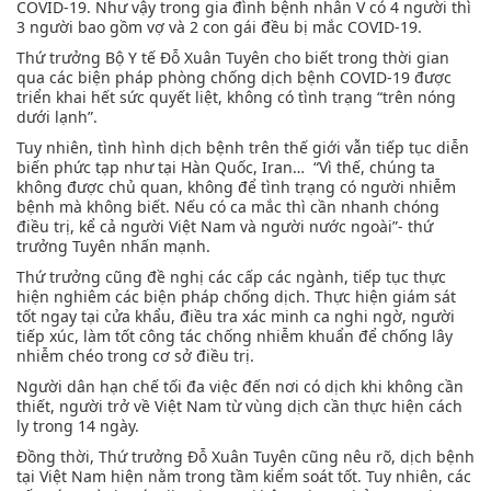
COVID-19. Như vậy trong gia đình bệnh nhân V có 4 người thì
3 người bao gồm vợ và 2 con gái đều bị mắc COVID-19.
Thứ trưởng Bộ Y tế Đỗ Xuân Tuyên cho biết trong thời gian
qua các biện pháp phòng chống dịch bệnh COVID-19 được
triển khai hết sức quyết liệt, không có tình trạng “trên nóng
dưới lạnh”.
Tuy nhiên, tình hình dịch bệnh trên thế giới vẫn tiếp tục diễn
biến phức tạp như tại Hàn Quốc, Iran… “Vì thế, chúng ta
không được chủ quan, không để tình trạng có người nhiễm
bệnh mà không biết. Nếu có ca mắc thì cần nhanh chóng
điều trị, kể cả người Việt Nam và người nước ngoài”- thứ
trưởng Tuyên nhấn mạnh.
Thứ trưởng cũng đề nghị các cấp các ngành, tiếp tục thực
hiện nghiêm các biện pháp chống dịch. Thực hiện giám sát
tốt ngay tại cửa khẩu, điều tra xác minh ca nghi ngờ, người
tiếp xúc, làm tốt công tác chống nhiễm khuẩn để chống lây
nhiễm chéo trong cơ sở điều trị.
Người dân hạn chế tối đa việc đến nơi có dịch khi không cần
thiết, người trở về Việt Nam từ vùng dịch cần thực hiện cách
ly trong 14 ngày.
Đồng thời, Thứ trưởng Đỗ Xuân Tuyên cũng nêu rõ, dịch bệnh
tại Việt Nam hiện nằm trong tầm kiểm soát tốt. Tuy nhiên, các