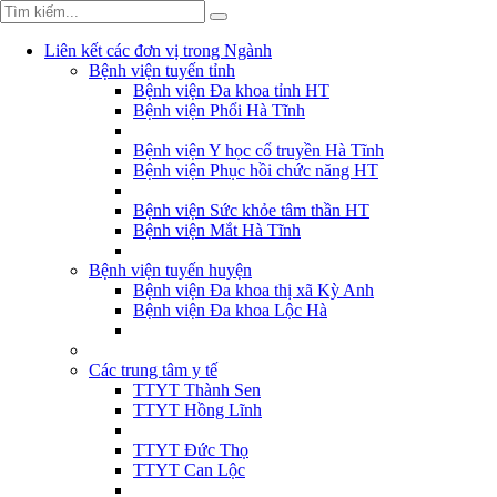
Liên kết các đơn vị trong Ngành
Bệnh viện tuyến tỉnh
Bệnh viện Đa khoa tỉnh HT
Bệnh viện Phổi Hà Tĩnh
Bệnh viện Y học cổ truyền Hà Tĩnh
Bệnh viện Phục hồi chức năng HT
Bệnh viện Sức khỏe tâm thần HT
Bệnh viện Mắt Hà Tĩnh
Bệnh viện tuyến huyện
Bệnh viện Đa khoa thị xã Kỳ Anh
Bệnh viện Đa khoa Lộc Hà
Các trung tâm y tế
TTYT Thành Sen
TTYT Hồng Lĩnh
TTYT Đức Thọ
TTYT Can Lộc