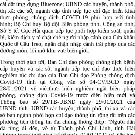
cài đặt ứng dụng Bluezone; UBND các huyện, thành phố,
thị xã; các sở, ngành cấp tỉnh tiếp tục chỉ đạo triển khai
thực phòng chống dịch COVID-19 phù hợp với tình
hình; Bộ Chỉ huy Bộ đội Biên phòng tỉnh, Công an tỉnh,
Sở Y tế, Cục Hải quan tiếp tục phối hợp kiểm soát, quản
lý, kiểm dịch y tế chặt chẽ người nhập cảnh qua Cửa khẩu
Quốc tế Cầu Treo, ngăn chặn nhập cảnh trái phép qua các
đường mòn, lối mở khu vực biên giới.
Trong thời gian tới, Ban Chỉ đạo phòng chống dịch bệnh
cấp huyện và các sở, ngành tiếp tục chỉ đạo thực hiện
nghiêm túc chỉ đạo của Ban Chỉ đạo Phòng chống dịch
Covid-19 tỉnh tại Công văn số 04-CV/BCĐ ngày
28/01/2021 về việcthực hiện nghiêm ngặt biện pháp
phòng, chống dịch Covid-19 trước diễn biến mới và
Thông báo số 29/TB-UBND ngày 29/01/2021 của
UBND tỉnh. UBND các huyện, thành phố, thị xã và các
sở ban ngành phối hợp chỉ đạo thông tin rộng rãi trên các
phương tiện thông tin đại chúng thông điệp: “Người dân
đã từng đi đến, về từ Thành phố Chí Linh, tỉnh Hải
Dương trong thời gian kể từ ngày 01/01/2021 và Sân bay