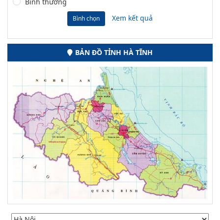
Bình thường
Xem kết quả
Bình chọn
BẢN ĐỒ TỈNH HÀ TĨNH