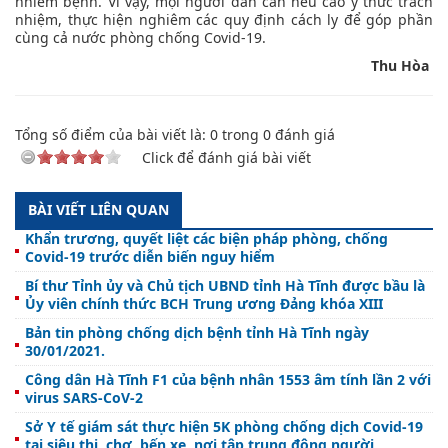
nhiễm bệnh. Vì vậy, mọi người dân cần nêu cao ý thức trách
nhiệm, thực hiện nghiêm các quy định cách ly để góp phần
cùng cả nước phòng chống Covid-19.
Thu
Hòa
Tổng số điểm của bài viết là:
0
trong
0
đánh giá
Click để đánh giá bài viết
BÀI VIẾT LIÊN QUAN
Khẩn trương, quyết liệt các biện pháp phòng, chống
Covid-19 trước diễn biến nguy hiểm
Bí thư Tỉnh ủy và Chủ tịch UBND tỉnh Hà Tĩnh được bầu là
Ủy viên chính thức BCH Trung ương Đảng khóa XIII
Bản tin phòng chống dịch bệnh tỉnh Hà Tĩnh ngày
30/01/2021.
Công dân Hà Tĩnh F1 của bệnh nhân 1553 âm tính lần 2 với
virus SARS-CoV-2
Sở Y tế giám sát thực hiện 5K phòng chống dịch Covid-19
tại siêu thị, chợ, bến xe, nơi tập trung đông người