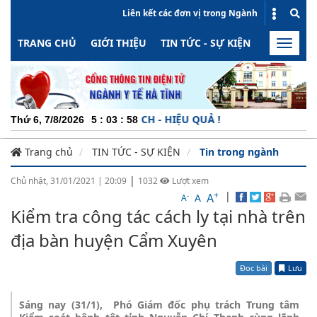
Liên kết các đơn vị trong Ngành
TRANG CHỦ
GIỚI THIỆU
TIN TỨC - SỰ KIỆN
HOẠT ĐỘN
Toggle
naviga
 NĂNG ĐỘNG - MINH BẠCH - HIỆU QUẢ !
Thứ 6, 7/8/2026
5
:
03
:
59
Trang chủ
TIN TỨC - SỰ KIỆN
Tin trong ngành
|
Chủ nhật, 31/01/2021
|
20:09
1032
Lượt xem
+
|
A
-
A
A
Kiểm tra công tác cách ly tại nhà trên
địa bàn huyện Cẩm Xuyên
Đọc bài
Lưu
Sáng nay (31/1), Phó Giám đốc phụ trách Trung tâm