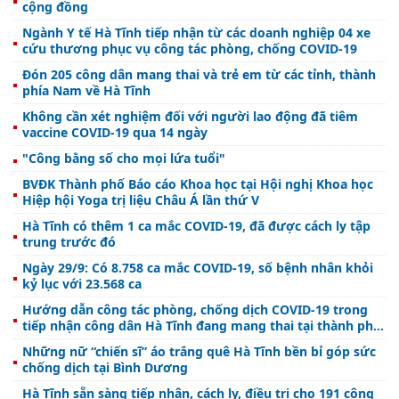
cộng đồng
Ngành Y tế Hà Tĩnh tiếp nhận từ các doanh nghiệp 04 xe
cứu thương phục vụ công tác phòng, chống COVID-19
Đón 205 công dân mang thai và trẻ em từ các tỉnh, thành
phía Nam về Hà Tĩnh
Không cần xét nghiệm đối với người lao động đã tiêm
vaccine COVID-19 qua 14 ngày
"Công bằng số cho mọi lứa tuổi"
BVĐK Thành phố Báo cáo Khoa học tại Hội nghị Khoa học
Hiệp hội Yoga trị liệu Châu Á lần thứ V
Hà Tĩnh có thêm 1 ca mắc COVID-19, đã được cách ly tập
trung trước đó
Ngày 29/9: Có 8.758 ca mắc COVID-19, số bệnh nhân khỏi
kỷ lục với 23.568 ca
Hướng dẫn công tác phòng, chống dịch COVID-19 trong
tiếp nhận công dân Hà Tĩnh đang mang thai tại thành phố
Hồ Chí Minh và các tỉnh phía nam về Hà Tĩnh
Những nữ “chiến sĩ” áo trắng quê Hà Tĩnh bền bỉ góp sức
chống dịch tại Bình Dương
Hà Tĩnh sẵn sàng tiếp nhận, cách ly, điều trị cho 191 công