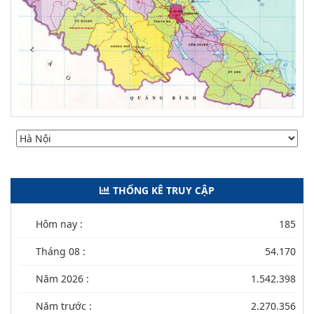
THỐNG KÊ TRUY CẬP
Hôm nay :
185
Tháng 08 :
54.170
Năm 2026 :
1.542.398
Năm trước :
2.270.356