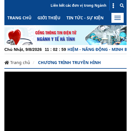
Liên kết các đơn vị trong Ngành
TRANG CHỦ
GIỚI THIỆU
TIN TỨC - SỰ KIỆN
HOẠT ĐỘN
Toggle
naviga
CHUYÊN NGHIỆP - TRÁCH NHIỆM - NĂNG ĐỘNG - MINH BẠCH -
Chủ Nhật, 9/8/2026
11
:
02
:
59
Trang chủ
CHƯƠNG TRÌNH TRUYỀN HÌNH