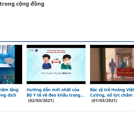
 trong cộng đồng
thầm lặng
Hướng dẫn mới nhất của
Bác sỹ trẻ Hoàng Việ
ống dịch
Bộ Y tế về đeo khẫu trang
Cường, nổ lực chăm 
nơi công cộng
(02/03/2021)
sức khỏe nhân dân
(01/03/2021)