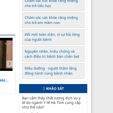
Chăm sóc sức khỏe răng miệng
cho trẻ tiểu học
Chăm sóc sức khỏe răng miệng
cho trẻ em mầm non
Đổi mới toàn diện, vì sự hài lòng
của người bệnh
Nguyên nhân, triệu chứng và
cách điều trị bệnh bàn chân bẹt
Điều dưỡng - người thầm lặng
đồng hành cùng bệnh nhân
t
"Tự hào những chiến sĩ áo
Chiến sỹ áo trắng nơi tu
sóc
trắng"
đầu chống dịch
(26/02/2021)
(26/02/2021)
KHẢO SÁT
Bạn cảm thấy chất lượng dịch vụ y
tế do ngành Y tế Hà Tĩnh cung cấp
như thế nào?