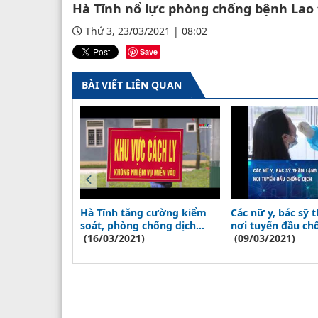
Hà Tĩnh nổ lực phòng chống bệnh Lao
Thứ 3, 23/03/2021 | 08:02
Save
BÀI VIẾT LIÊN QUAN
khai tiêm vắc
Hà Tĩnh tăng cường kiểm
Các nữ y, bác sỹ 
 Lao trong
soát, phòng chống dịch
nơi tuyến đầu ch
Covid-19
(16/03/2021)
(09/03/2021)