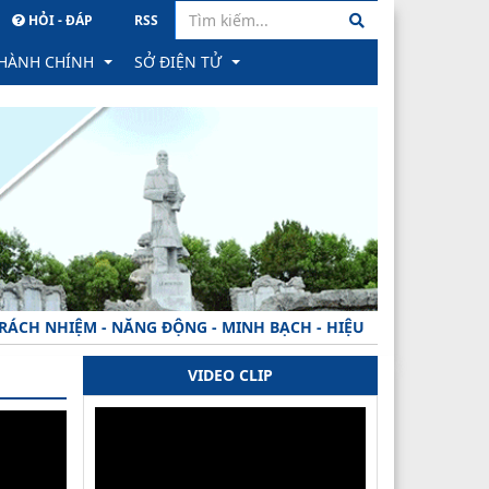
HỎI - ĐÁP
RSS
 HÀNH CHÍNH
SỞ ĐIỆN TỬ
hành chính
PM Quản lý văn bản & Hồ sơ công việc
ông trực tuyến
Hệ thống Hồ sơ Quản lý sức khỏe cá nhân
học
ình trạng xử lý hồ sơ
Hệ thống Gửi nhận văn bản tỉnh
ành
ăn bản công bố
PM Quản lý hồ sơ CB CC, VC tỉnh
 NHIỆM - NĂNG ĐỘNG - MINH BẠCH - HIỆU QUẢ !
 phản ánh, kiến nghị về quy định hành chính
VIDEO CLIP
hạng
ăn bản thu hồi
rong đào tạo khối ngành SK
 TTHC