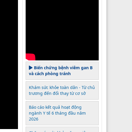
Biến chứng bệnh viêm gan B
và cách phòng tránh
Khám sức khỏe toàn dân - Từ chủ
trương đến đổi thay từ cơ sở
Báo cáo kết quả hoạt động
ngành Y tế 6 tháng đầu năm
2026