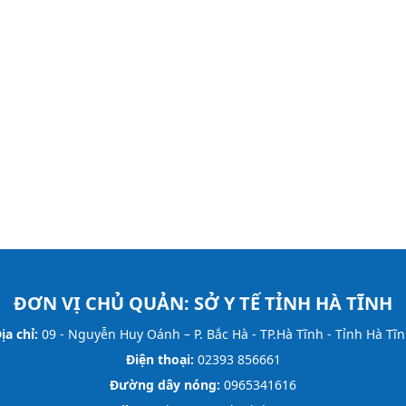
ĐƠN VỊ CHỦ QUẢN:
SỞ Y TẾ TỈNH HÀ TĨNH
ịa chỉ:
09 - Nguyễn Huy Oánh – P. Bắc Hà - TP.Hà Tĩnh - Tỉnh Hà Tĩ
Điện thoại:
02393 856661
Đường dây nóng:
0965341616