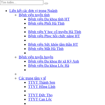
Liên kết các đơn vị trong Ngành
Bệnh viện tuyến tỉnh
Bệnh viện Đa khoa tỉnh HT
Bệnh viện Phổi Hà Tĩnh
Bệnh viện Y học cổ truyền Hà Tĩnh
Bệnh viện Phục hồi chức năng HT
Bệnh viện Sức khỏe tâm thần HT
Bệnh viện Mắt Hà Tĩnh
Bệnh viện tuyến huyện
Bệnh viện Đa khoa thị xã Kỳ Anh
Bệnh viện Đa khoa Lộc Hà
Các trung tâm y tế
TTYT Thành Sen
TTYT Hồng Lĩnh
TTYT Đức Thọ
TTYT Can Lộc