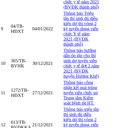
chức y tế năm 2021
(BVĐK thành phố)
Thông báo Triệu
tập thí sinh đủ điều
kiện dự thi vòng 2
04/TB-
9
04/01/2022
kỳ tuyển dụng viên
HĐXT
chức Y tế năm
2021 (BVĐK
thành phố)
Thông báo hướng
dẫn ôn tập cho thí
365/TB-
sinh dự tuyển viên
10
30/12/2021
BVHK
chức y tế đợt 2 năm
2021 (BVĐK
huyện Hương Khê)
Thông báo công
nhận kết quả trúng
1272/TB-
11
27/12/2021
tuyển viên chức tại
HĐXT
Trung tâm Kiểm
soát bệnh tật HT.
Thông báo triệu tập
thí sinh đủ điều
kiện dự thi vòng 2
613/TB-
12
21/12/2021
kỳ tuyển dụng viên
BVĐKKA