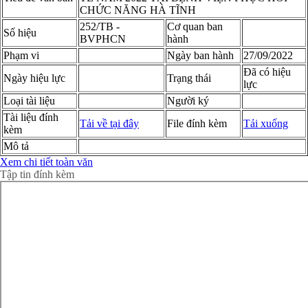
CHỨC NĂNG HÀ TĨNH
252/TB -
Cơ quan ban
Số hiệu
BVPHCN
hành
Phạm vi
Ngày ban hành
27/09/2022
Đã có hiệu
Ngày hiệu lực
Trạng thái
lực
Loại tài liệu
Người ký
Tài liệu đính
Tải về tại đây
File đính kèm
Tải xuống
kèm
Mô tả
Xem chi tiết toàn văn
Tập tin đính kèm