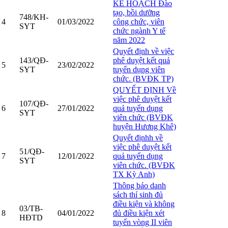
KẾ HOẠCH Đào
tạo, bồi dưỡng
748/KH-
4
01/03/2022
công chức, viên
SYT
chức ngành Y tế
năm 2022
Quyết định về việc
143/QĐ-
phê duyệt kết quả
5
23/02/2022
SYT
tuyển dụng viên
chức. (BVĐK TP)
QUYẾT ĐỊNH Về
việc phê duyệt kết
107/QĐ-
6
27/01/2022
quả tuyển dụng
SYT
viên chức (BVĐK
huyện Hương Khê)
Quyết địnhh về
việc phê duyệt kết
51/QĐ-
7
12/01/2022
quả tuyển dụng
SYT
viên chức. (BVĐK
TX Kỳ Anh)
Thông báo danh
sách thí sinh đủ
điều kiện và không
03/TB-
8
04/01/2022
đủ điều kiện xét
HĐTD
tuyển vòng II viên