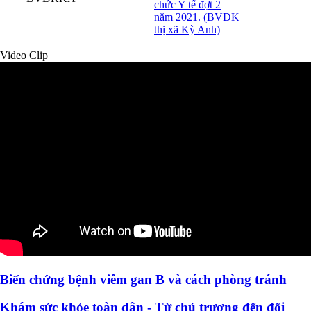
chức Y tế đợt 2
năm 2021. (BVĐK
thị xã Kỳ Anh)
Video Clip
Biến chứng bệnh viêm gan B và cách phòng tránh
Khám sức khỏe toàn dân - Từ chủ trương đến đổi