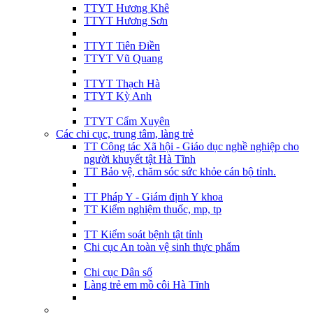
TTYT Hương Khê
TTYT Hương Sơn
TTYT Tiên Điền
TTYT Vũ Quang
TTYT Thạch Hà
TTYT Kỳ Anh
TTYT Cẩm Xuyên
Các chi cục, trung tâm, làng trẻ
TT Công tác Xã hội - Giáo dục nghề nghiệp cho
người khuyết tật Hà Tĩnh
TT Bảo vệ, chăm sóc sức khỏe cán bộ tỉnh.
TT Pháp Y - Giám định Y khoa
TT Kiểm nghiệm thuốc, mp, tp
TT Kiểm soát bệnh tật tỉnh
Chi cục An toàn vệ sinh thực phẩm
Chi cục Dân số
Làng trẻ em mồ côi Hà Tĩnh