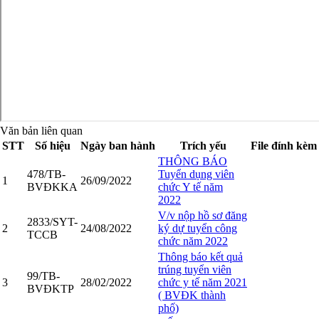
Văn bản liên quan
STT
Số hiệu
Ngày ban hành
Trích yếu
File đính kèm
THÔNG BÁO
478/TB-
Tuyển dụng viên
1
26/09/2022
BVĐKKA
chức Y tế năm
2022
V/v nộp hồ sơ đăng
2833/SYT-
2
24/08/2022
ký dự tuyển công
TCCB
chức năm 2022
Thông báo kết quả
trúng tuyển viên
99/TB-
3
28/02/2022
chức y tế năm 2021
BVĐKTP
( BVĐK thành
phố)