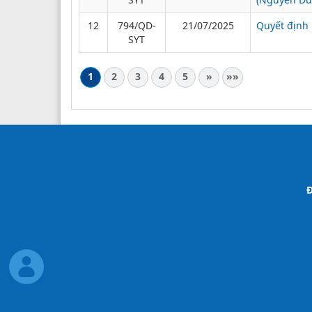
12
794/QD-
21/07/2025
Quyết định 
SYT
1
2
3
4
5
»
»»
Đ