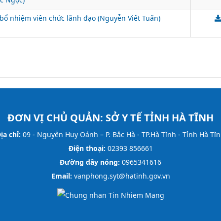
bổ nhiệm viên chức lãnh đạo (Nguyễn Viết Tuấn)
ĐƠN VỊ CHỦ QUẢN:
SỞ Y TẾ TỈNH HÀ TĨNH
ịa chỉ:
09 - Nguyễn Huy Oánh – P. Bắc Hà - TP.Hà Tĩnh - Tỉnh Hà Tĩ
Điện thoại:
02393 856661
Đường dây nóng:
0965341616
Email:
vanphong.syt@hatinh.gov.vn