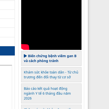
Biến chứng bệnh viêm gan B
và cách phòng tránh
Khám sức khỏe toàn dân - Từ chủ
trương đến đổi thay từ cơ sở
Báo cáo kết quả hoạt động
ngành Y tế 6 tháng đầu năm
2026