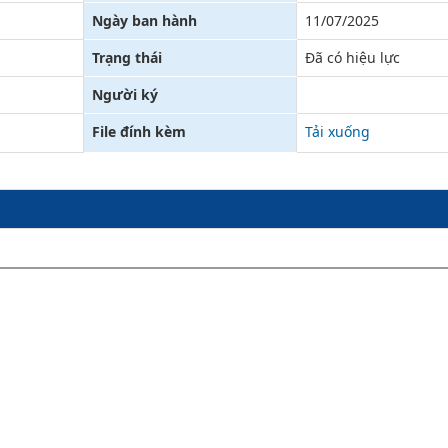
Ngày ban hành
11/07/2025
Xử lý kiến nghị - Khiếu nại tố cáo
Khác
Trạng thái
Đã có hiệu lực
Người ký
File đính kèm
Tải xuống