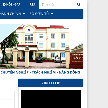
HỎI - ĐÁP
RSS
 HÀNH CHÍNH
SỞ ĐIỆN TỬ
hành chính
PM Quản lý văn bản & Hồ sơ công việc
ông trực tuyến
Hệ thống Hồ sơ Quản lý sức khỏe cá nhân
học
ình trạng xử lý hồ sơ
Hệ thống Gửi nhận văn bản tỉnh
ành
ăn bản công bố
PM Quản lý hồ sơ CB CC, VC tỉnh
ÊN NGHIỆP - TRÁCH NHIỆM - NĂNG ĐỘNG - MINH BẠCH - HIỆU Q
 phản ánh, kiến nghị về quy định hành chính
VIDEO CLIP
hạng
ăn bản thu hồi
rong đào tạo khối ngành SK
 TTHC