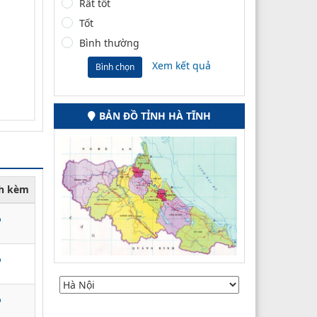
Rất tốt
Tốt
Bình thường
Xem kết quả
Bình chọn
BẢN ĐỒ TỈNH HÀ TĨNH
nh kèm