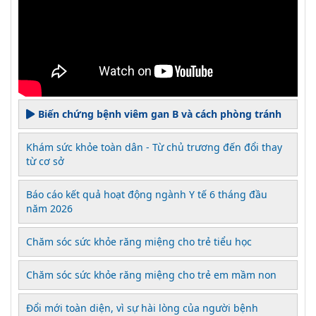
Biến chứng bệnh viêm gan B và cách phòng tránh
Khám sức khỏe toàn dân - Từ chủ trương đến đổi thay
từ cơ sở
Báo cáo kết quả hoạt động ngành Y tế 6 tháng đầu
năm 2026
Chăm sóc sức khỏe răng miệng cho trẻ tiểu học
Chăm sóc sức khỏe răng miệng cho trẻ em mầm non
Đổi mới toàn diện, vì sự hài lòng của người bệnh