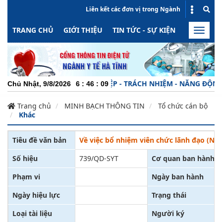
Liên kết các đơn vị trong Ngành
TRANG CHỦ
GIỚI THIỆU
TIN TỨC - SỰ KIỆN
HOẠT ĐỘN
Toggle
naviga
CHUYÊN NGHIỆP - TRÁCH NHIỆM - NĂNG ĐỘNG - M
Chủ Nhật, 9/8/2026
6
:
46
:
10
Trang chủ
MINH BẠCH THÔNG TIN
Tổ chức cán bộ
Khác
Tiêu đề văn bản
Về việc bổ nhiệm viên chức lãnh đạo (N
Số hiệu
739/QD-SYT
Cơ quan ban hành
Phạm vi
Ngày ban hành
Ngày hiệu lực
Trạng thái
Loại tài liệu
Người ký