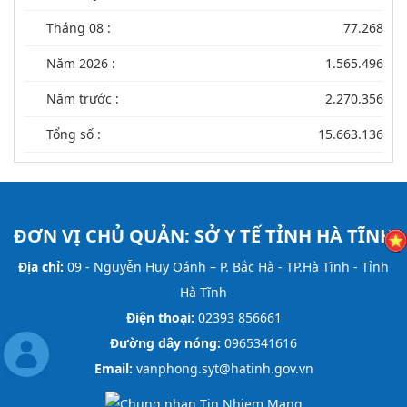
Tháng 08 :
77.268
Năm 2026 :
1.565.496
Năm trước :
2.270.356
Tổng số :
15.663.136
ĐƠN VỊ CHỦ QUẢN:
SỞ Y TẾ TỈNH HÀ TĨNH
Địa chỉ:
09 - Nguyễn Huy Oánh – P. Bắc Hà - TP.Hà Tĩnh - Tỉnh
Hà Tĩnh
Điện thoại:
02393 856661
Đường dây nóng:
0965341616
Email:
vanphong.syt@hatinh.gov.vn