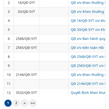
2
16/QĐ-SYT
QĐ v/v khen thưởng th
3
33/QĐ-SYT
QĐ v/v Khen thưởng (B
4
QĐ 16/QĐ-SYT v/v khen
5
QĐ 33/QĐ-SYT v/v Khen
6
2568/QĐ-SYT
QĐ v/v Ban hành quy c
7
2565/QĐ-SYT
QĐ v/v kiện toàn Hội 
8
QĐ 2568/QĐ-SYT v/v Ba
9
QĐ 2565/QĐ-SYT v/v ki
10
2144/QĐ-SYT
QĐ v/v khen thưởng cho
11
QĐ 2144/QĐ-SYT v/v khe
12
3532/QĐ-SYT
Quyết định khen thưởng
1
2
»
»»