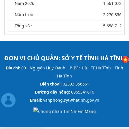
Năm 2026 :
1.561.072
Năm trước :
2.270.356
Tổng số :
15.658.712
ĐƠN VỊ CHỦ QUẢN:
SỞ Y TẾ TỈNH HÀ TĨNH
Địa chỉ:
09 - Nguyễn Huy Oánh – P. Bắc Hà - TP.Hà Tĩnh - Tỉnh
Hà Tĩnh
Điện thoại:
02393 856661
Đường dây nóng:
0965341616
Email:
vanphong.syt@hatinh.gov.vn