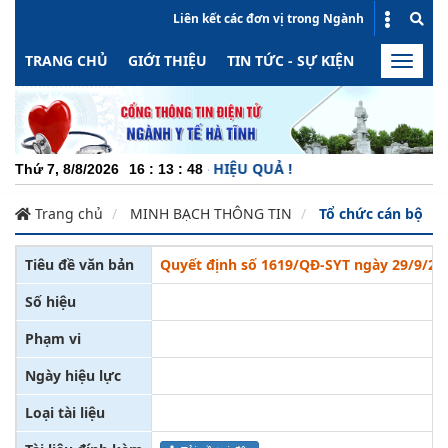
Liên kết các đơn vị trong Ngành
TRANG CHỦ
GIỚI THIỆU
TIN TỨC - SỰ KIỆN
HOẠT ĐỘN
Toggle
naviga
NĂNG ĐỘNG - MINH BẠCH - HIỆU QUẢ !
Thứ 7, 8/8/2026
16
:
13
:
48
Trang chủ
MINH BẠCH THÔNG TIN
Tổ chức cán bộ
Tiêu đề văn bản
Quyết định số 1619/QĐ-SYT ngày 29/9/2017
Số hiệu
Phạm vi
Ngày hiệu lực
Loại tài liệu