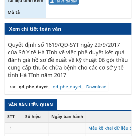
Tài liệu đính kèm
Tải về tại đây
Mô tả
Xem chi tiết toàn văn
Quyết định số 1619/QĐ-SYT ngày 29/9/2017
của Sở Y tế Hà Tĩnh về việc phê duyệt kết quả
đánh giá hồ sơ đề xuất về kỹ thuật 06 gói thầu
cung cấp thuốc chữa bệnh cho các cơ sở y tế
tỉnh Hà Tĩnh năm 2017
rar
qd_phe_duyet_
qd_phe_duyet_
Download
VĂN BẢN LIÊN QUAN
STT
Số hiệu
Ngày ban hành
1
Mẫu kê khai dữ liệu đ