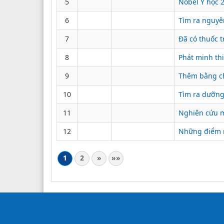
5
Nobel Y học 
6
Tìm ra nguyê
7
Đã có thuốc t
8
Phát minh th
9
Thêm bằng ch
10
Tìm ra dưỡng
11
Nghiên cứu mớ
12
Những điểm m
1
2
»
»»