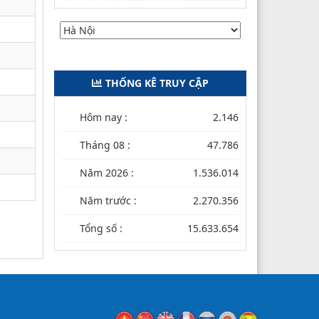
THỐNG KÊ TRUY CẬP
Hôm nay :
2.146
Tháng 08 :
47.786
Năm 2026 :
1.536.014
Năm trước :
2.270.356
Tổng số :
15.633.654