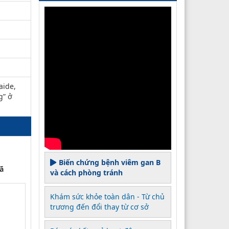
aide,
g” ở
Biến chứng bệnh viêm gan B
ã
và cách phòng tránh
Khám sức khỏe toàn dân - Từ chủ
trương đến đổi thay từ cơ sở