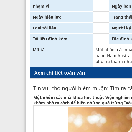
Phạm vi
Ngày ban
Ngày hiệu lực
Trạng thá
Loại tài liệu
Người ký
Tài liệu đính kèm
File đính
Mô tả
Một nhóm các nhà 
bang Nam Australi
phụ nữ thành nhữn
Xem chi tiết toàn văn
Tin vui cho người hiếm muộn: Tìm ra c
Một nhóm các nhà khoa học thuộc Viện nghiên c
khám phá ra cách để biến những quả trứng “xấu