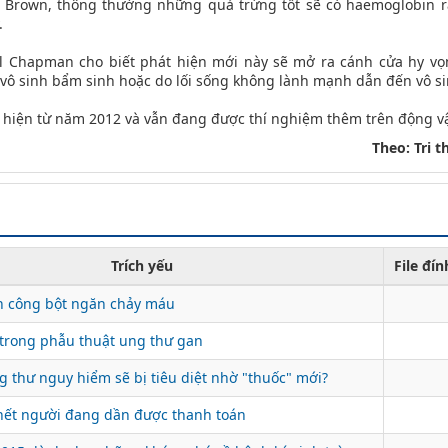
Brown, thông thường những quả trứng tốt sẽ có haemoglobin rấ
.
ael Chapman cho biết phát hiện mới này sẽ mở ra cánh cửa hy v
ô sinh bẩm sinh hoặc do lối sống không lành mạnh dẫn đến vô si
 hiện từ năm 2012 và vẫn đang được thí nghiệm thêm trên động vậ
Theo: Tri t
Trích yếu
File đí
h công bột ngăn chảy máu
 trong phẫu thuật ung thư gan
 thư nguy hiểm sẽ bị tiêu diệt nhờ "thuốc" mới?
hết người đang dần được thanh toán