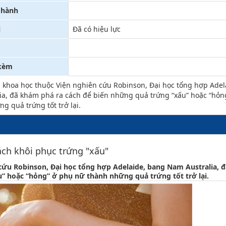
 hành
Xử lý kiến nghị - Khiếu nại tố cáo
Khác
i
Đã có hiệu lực
 kèm
khoa học thuộc Viện nghiên cứu Robinson, Đại học tổng hợp Adel
a, đã khám phá ra cách để biến những quả trứng “xấu” hoặc “hỏn
g quả trứng tốt trở lại.
ách khôi phục trứng "xấu"
ứu Robinson, Đại học tổng hợp Adelaide, bang Nam Australia, đ
” hoặc “hỏng” ở phụ nữ thành những quả trứng tốt trở lại.