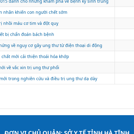
2015 dành cho những khám phá về bệnh ký sinh trùng
n nhân khiến con người chết sớm
rị nhồi máu cơ tim và đột quỵ
iết bị chẩn đoán bách bệnh
ứng về nguy cơ gây ung thư từ điện thoại di động
 chất mới cải thiện thoái hóa khớp
i về vắc xin trị ung thư phổi
ới trong nghiên cứu và điều trị ung thư dạ dày
ĐƠN VỊ CHỦ QUẢN:
SỞ Y TẾ TỈNH HÀ TĨNH