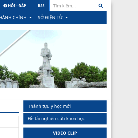
HỎI - ĐÁP
RSS
 HÀNH CHÍNH
SỞ ĐIỆN TỬ
hành chính
PM Quản lý văn bản & Hồ sơ công việc
ông trực tuyến
Hệ thống Hồ sơ Quản lý sức khỏe cá nhân
học
ình trạng xử lý hồ sơ
Hệ thống Gửi nhận văn bản tỉnh
ành
ăn bản công bố
PM Quản lý hồ sơ CB CC, VC tỉnh
 phản ánh, kiến nghị về quy định hành chính
Thành tựu y học mới
hạng
ăn bản thu hồi
Đề tài nghiên cứu khoa học
rong đào tạo khối ngành SK
 TTHC
VIDEO CLIP