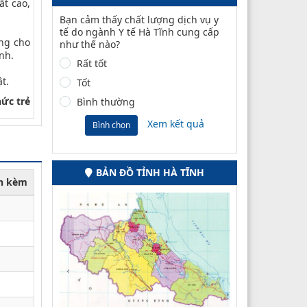
t cao,
Bạn cảm thấy chất lượng dịch vụ y
tế do ngành Y tế Hà Tĩnh cung cấp
ọng cho
như thế nào?
nh.
Rất tốt
t.
Tốt
hức trẻ
Bình thường
Xem kết quả
Bình chọn
BẢN ĐỒ TỈNH HÀ TĨNH
nh kèm