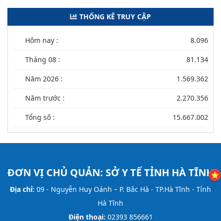
THỐNG KÊ TRUY CẬP
Hôm nay :
8.096
Tháng 08 :
81.134
Năm 2026 :
1.569.362
Năm trước :
2.270.356
Tổng số :
15.667.002
ĐƠN VỊ CHỦ QUẢN:
SỞ Y TẾ TỈNH HÀ TĨNH
Địa chỉ:
09 - Nguyễn Huy Oánh – P. Bắc Hà - TP.Hà Tĩnh - Tỉnh
Hà Tĩnh
Điện thoại:
02393 856661