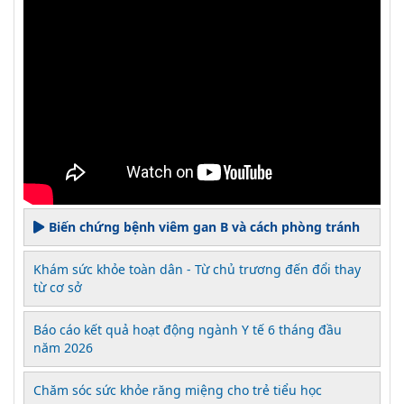
Biến chứng bệnh viêm gan B và cách phòng tránh
Khám sức khỏe toàn dân - Từ chủ trương đến đổi thay
từ cơ sở
Báo cáo kết quả hoạt động ngành Y tế 6 tháng đầu
năm 2026
Chăm sóc sức khỏe răng miệng cho trẻ tiểu học