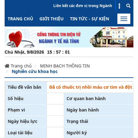
Liên kết các đơn vị trong Ngành
TRANG CHỦ
GIỚI THIỆU
TIN TỨC - SỰ KIỆN
HOẠT ĐỘN
Toggle
naviga
CHUYÊ
Chủ Nhật, 9/8/2026
15
:
57
:
02
Trang chủ
MINH BẠCH THÔNG TIN
Nghiên cứu khoa học
Tiêu đề văn bản
Đã có thuốc trị nhồi máu cơ tim và đột q
Số hiệu
Cơ quan ban hành
Phạm vi
Ngày ban hành
Ngày hiệu lực
Trạng thái
Loại tài liệu
Người ký