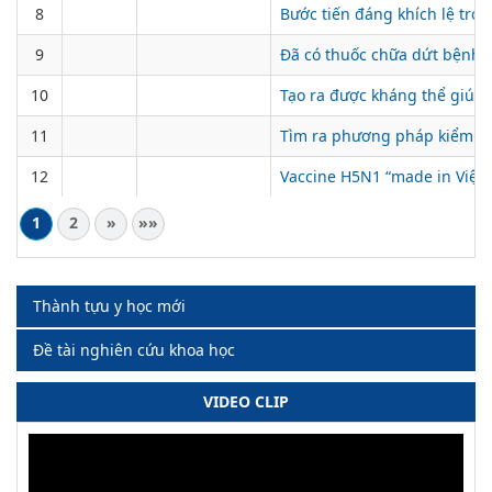
8
Bước tiến đáng khích lệ tron
9
Đã có thuốc chữa dứt bệnh 
10
Tạo ra được kháng thể giúp 
11
Tìm ra phương pháp kiểm tra
12
Vaccine H5N1 “made in Việt
1
2
»
»»
Thành tựu y học mới
Đề tài nghiên cứu khoa học
VIDEO CLIP