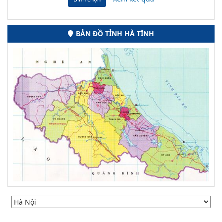
BẢN ĐỒ TỈNH HÀ TĨNH