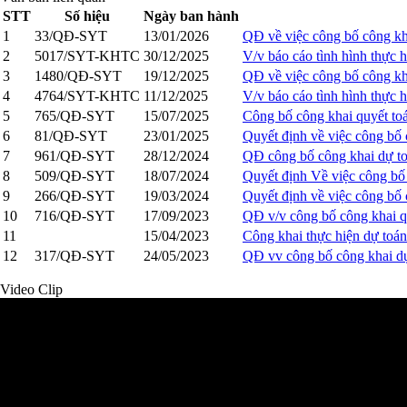
STT
Số hiệu
Ngày ban hành
1
33/QĐ-SYT
13/01/2026
QĐ về việc công bố công kh
2
5017/SYT-KHTC
30/12/2025
V/v báo cáo tình hình thực
3
1480/QĐ-SYT
19/12/2025
QĐ về việc công bố công kh
4
4764/SYT-KHTC
11/12/2025
V/v báo cáo tình hình thực
5
765/QĐ-SYT
15/07/2025
Công bố công khai quyết to
6
81/QĐ-SYT
23/01/2025
Quyết định về việc công bố
7
961/QĐ-SYT
28/12/2024
QĐ công bố công khai dự 
8
509/QĐ-SYT
18/07/2024
Quyết định Về việc công bố
9
266/QĐ-SYT
19/03/2024
Quyết định về việc công bố
10
716/QĐ-SYT
17/09/2023
QĐ v/v công bố công khai q
11
15/04/2023
Công khai thực hiện dự toán
12
317/QĐ-SYT
24/05/2023
QĐ vv công bố công khai d
Video Clip