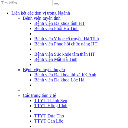
Liên kết các đơn vị trong Ngành
Bệnh viện tuyến tỉnh
Bệnh viện Đa khoa tỉnh HT
Bệnh viện Phổi Hà Tĩnh
Bệnh viện Y học cổ truyền Hà Tĩnh
Bệnh viện Phục hồi chức năng HT
Bệnh viện Sức khỏe tâm thần HT
Bệnh viện Mắt Hà Tĩnh
Bệnh viện tuyến huyện
Bệnh viện Đa khoa thị xã Kỳ Anh
Bệnh viện Đa khoa Lộc Hà
Các trung tâm y tế
TTYT Thành Sen
TTYT Hồng Lĩnh
TTYT Đức Thọ
TTYT Can Lộc