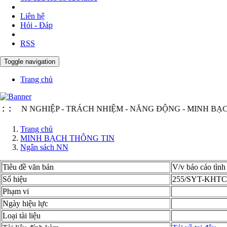
Liên hệ
Hỏi - Đáp
RSS
Toggle navigation
Trang chủ
NGHIỆP - TRÁCH NHIỆM - NĂNG ĐỘNG - MINH BẠCH - HI
:
:
Trang chủ
MINH BẠCH THÔNG TIN
Ngân sách NN
Tiêu đề văn bản
V/v báo cáo tìn
Số hiệu
255/SYT-KHTC
Phạm vi
Ngày hiệu lực
Loại tài liệu