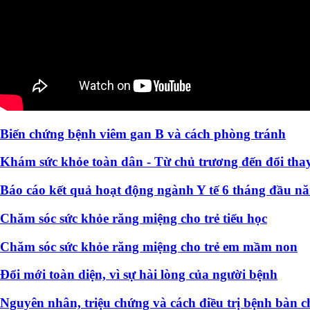
Biến chứng bệnh viêm gan B và cách phòng tránh
Khám sức khỏe toàn dân - Từ chủ trương đến đổi thay
Báo cáo kết quả hoạt động ngành Y tế 6 tháng đầu n
Chăm sóc sức khỏe răng miệng cho trẻ tiểu học
Chăm sóc sức khỏe răng miệng cho trẻ em mầm non
Đổi mới toàn diện, vì sự hài lòng của người bệnh
Nguyên nhân, triệu chứng và cách điều trị bệnh bàn c