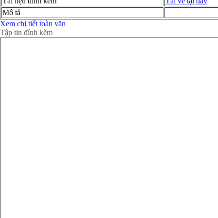
Tài liệu đính kèm
Tải về tại đây
Mô tả
Xem chi tiết toàn văn
Tập tin đính kèm