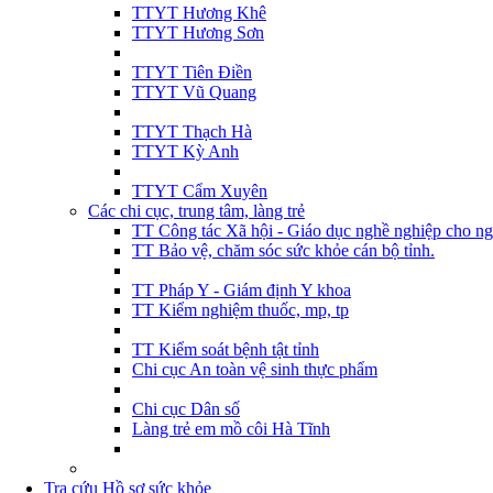
TTYT Hương Khê
TTYT Hương Sơn
TTYT Tiên Điền
TTYT Vũ Quang
TTYT Thạch Hà
TTYT Kỳ Anh
TTYT Cẩm Xuyên
Các chi cục, trung tâm, làng trẻ
TT Công tác Xã hội - Giáo dục nghề nghiệp cho ng
TT Bảo vệ, chăm sóc sức khỏe cán bộ tỉnh.
TT Pháp Y - Giám định Y khoa
TT Kiểm nghiệm thuốc, mp, tp
TT Kiểm soát bệnh tật tỉnh
Chi cục An toàn vệ sinh thực phẩm
Chi cục Dân số
Làng trẻ em mồ côi Hà Tĩnh
Tra cứu Hồ sơ sức khỏe