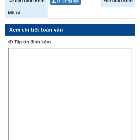
Tài liệu đính kèm
File đính kèm
Tải về tại đây
Mô tả
Xem chi tiết toàn văn
Tập tin đính kèm