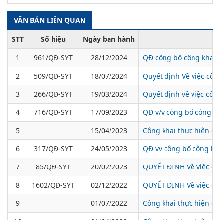
VĂN BẢN LIÊN QUAN
STT
Số hiệu
Ngày ban hành
1
961/QĐ-SYT
28/12/2024
QĐ công bố công khai
2
509/QĐ-SYT
18/07/2024
Quyết định Về việc cô
3
266/QĐ-SYT
19/03/2024
Quyết định về việc côn
4
716/QĐ-SYT
17/09/2023
QĐ v/v công bố công kh
5
15/04/2023
Công khai thực hiện dự
6
317/QĐ-SYT
24/05/2023
QĐ vv công bố công kh
7
85/QĐ-SYT
20/02/2023
QUYẾT ĐỊNH Về việc cô
8
1602/QĐ-SYT
02/12/2022
QUYẾT ĐỊNH Về việc cô
9
01/07/2022
Công khai thực hiện dự