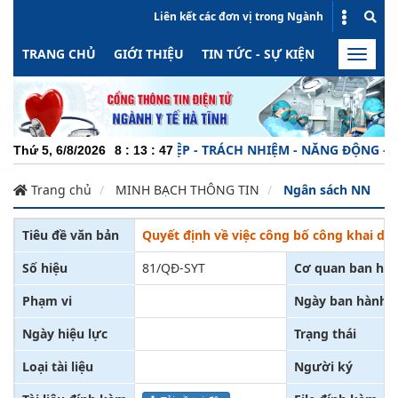
Liên kết các đơn vị trong Ngành
TRANG CHỦ
GIỚI THIỆU
TIN TỨC - SỰ KIỆN
HOẠT ĐỘN
Toggle
naviga
CHUYÊN NGHIỆP - TRÁCH NHIỆM - NĂNG ĐỘNG - MINH
Thứ 5, 6/8/2026
8
:
13
:
48
Trang chủ
MINH BẠCH THÔNG TIN
Ngân sách NN
Tiêu đề văn bản
Quyết định về việc công bố công khai dự
Số hiệu
81/QĐ-SYT
Cơ quan ban hà
Phạm vi
Ngày ban hành
Ngày hiệu lực
Trạng thái
Loại tài liệu
Người ký