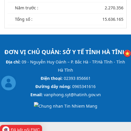
Năm trước :
2.270.356
Tổng số :
15.636.165
ĐƠN VỊ CHỦ QUẢN:
SỞ Y TẾ TỈNH HÀ TĨNH
Địa chỉ:
09 - Nguyễn Huy Oánh – P. Bắc Hà - TP.Hà Tĩnh - Tỉnh
Hà Tĩnh
Điện thoại:
02393 856661
Đường dây nóng:
0965341616
Email:
vanphong.syt@hatinh.gov.vn
Đã kết nối EMC