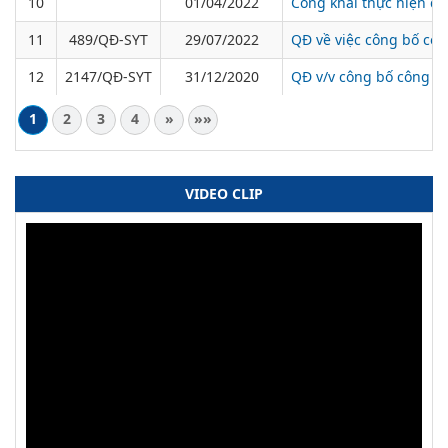
10
01/04/2022
Công khai thực hiện dự
11
489/QĐ-SYT
29/07/2022
QĐ về việc công bố côn
12
2147/QĐ-SYT
31/12/2020
QĐ v/v công bố công kh
1
2
3
4
»
»»
VIDEO CLIP