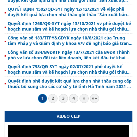
duyệt kết quả lựa chọn nhà thầu gói thầu “Sản xuất áp
huyện Lộc Hà”
phích truyền thông về phòng, chống tác hại của thuốc lá”
QUYẾT ĐỊNH 1502/QĐ-SYT ngày 12/12/2021 Về việc phê
duyệt kết quả lựa chọn nhà thầu gói thầu “Sản xuất bảng
mica và pano về phòng, chống tác hại của thuốc lá” .
Quyết định 1268/QĐ-SYT ngày 13/10/2021 vv phê duyệt kế
hoạch mua sắm và kế hoạch lựa chọn nhà thầu gói thầu
“sản xuất in ấn tài liệu truyền thông thuộc lĩnh vực Y tế -
Công văn số 183/TTPY&GĐYK ngày 10/8/2021 của Trung
Dân số năm 2021”.
tâm Pháp y và Giám định y khoa V/v đề nghị báo giá trang
thiết bị y tế
Công văn số 384/BVĐKTP ngày 13/7/2021 của BVĐK Thành
phố vv lựa chọn đối tác liên doanh, liên kết đầu tư khai
thác trang thiết bị.
Quyết định 798/QĐ-SYT ngày 02/07/2021 phê duyệt kế
hoạch mua sắm và kế hoạch lựa chọn nhà thầu gói thầu
“Mua bơm kim tiêm, hộp an toàn phục vụ công tác tiêm
Quyết định phê duyệt kết quả lựa chọn nhà thầu cung cấp
chủng vắc xin phòng COVID-19 năm 2021”
thuốc bổ sung cho các cơ sở y tế tỉnh Hà Tĩnh năm 2021 và
năm 2022
1
2
3
4
»
»»
VIDEO CLIP