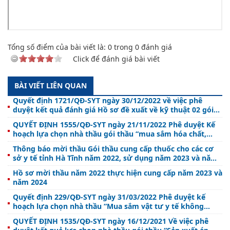
Tổng số điểm của bài viết là:
0
trong
0
đánh giá
Click để đánh giá bài viết
BÀI VIẾT LIÊN QUAN
Quyết định 1721/QĐ-SYT ngày 30/12/2022 về việc phê
duyệt kết quả đánh giá Hồ sơ đề xuất về kỹ thuật 02 gói
thầu cung cấp thuốc chữa bệnh cho các cơ sở y tế tỉnh Hà
QUYẾT ĐỊNH 1555/QĐ-SYT ngày 21/11/2022 Phê duyệt Kế
Tĩnh năm 2023 và năm 2024
hoạch lựa chọn nhà thầu gói thầu “mua sắm hóa chất,
chất chuẩn, dụng cụ, vật tư tiêu hao phục vụ kiểm nghiệm
Thông báo mời thầu Gói thầu cung cấp thuốc cho các cơ
thuốc, mỹ phẩm, thực phẩm năm 2022”
sở y tế tỉnh Hà Tĩnh năm 2022, sử dụng năm 2023 và năm
2024
Hồ sơ mời thầu năm 2022 thực hiện cung cấp năm 2023 và
năm 2024
Quyết định 229/QĐ-SYT ngày 31/03/2022 Phê duyệt kế
hoạch lựa chọn nhà thầu “Mua sắm vật tư y tế không
thuộc Danh mục quy định tại Thông tư số 04/2017/TT-BYT
QUYẾT ĐỊNH 1535/QĐ-SYT ngày 16/12/2021 Về việc phê
sử dụng năm 2022 - 2023 (12 tháng) tại Bệnh viện đa khoa