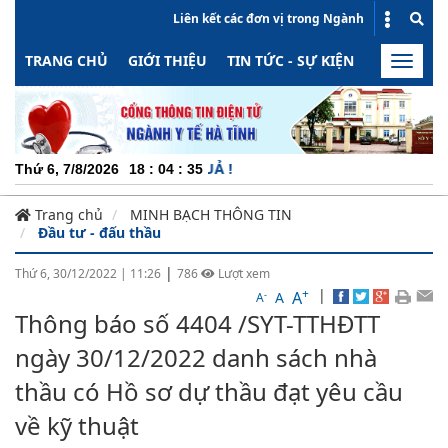
Liên kết các đơn vị trong Ngành
TRANG CHỦ
GIỚI THIỆU
TIN TỨC - SỰ KIỆN
HOẠT ĐỘN
Toggle
naviga
C
Thứ 6, 7/8/2026
18
:
04
:
35
Trang chủ
MINH BẠCH THÔNG TIN
Đầu tư - đấu thầu
|
Thứ 6, 30/12/2022
|
11:26
786
Lượt xem
+
|
A
-
A
A
Thông báo số 4404 /SYT-TTHĐTT
ngày 30/12/2022 danh sách nhà
thầu có Hồ sơ dự thầu đạt yêu cầu
về kỹ thuật