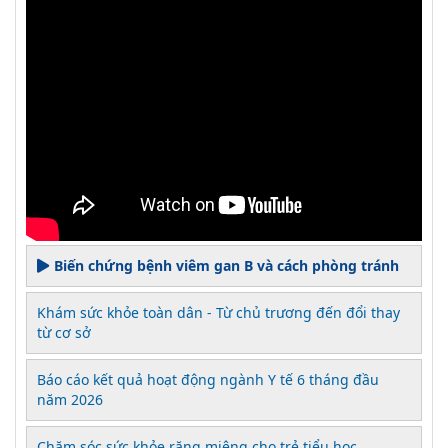
Biến chứng bệnh viêm gan B và cách phòng tránh
Khám sức khỏe toàn dân - Từ chủ trương đến đổi thay
từ cơ sở
Báo cáo kết quả hoạt động ngành Y tế 6 tháng đầu
năm 2026
Chăm sóc sức khỏe răng miệng cho trẻ tiểu học