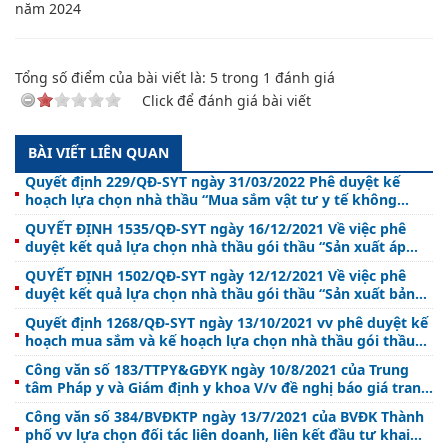
năm 2024
Tổng số điểm của bài viết là:
5
trong
1
đánh giá
Click để đánh giá bài viết
BÀI VIẾT LIÊN QUAN
Quyết định 229/QĐ-SYT ngày 31/03/2022 Phê duyệt kế
hoạch lựa chọn nhà thầu “Mua sắm vật tư y tế không
thuộc Danh mục quy định tại Thông tư số 04/2017/TT-BYT
QUYẾT ĐỊNH 1535/QĐ-SYT ngày 16/12/2021 Về việc phê
sử dụng năm 2022 - 2023 (12 tháng) tại Bệnh viện đa khoa
duyệt kết quả lựa chọn nhà thầu gói thầu “Sản xuất áp
huyện Lộc Hà”
phích truyền thông về phòng, chống tác hại của thuốc lá”
QUYẾT ĐỊNH 1502/QĐ-SYT ngày 12/12/2021 Về việc phê
duyệt kết quả lựa chọn nhà thầu gói thầu “Sản xuất bảng
mica và pano về phòng, chống tác hại của thuốc lá” .
Quyết định 1268/QĐ-SYT ngày 13/10/2021 vv phê duyệt kế
hoạch mua sắm và kế hoạch lựa chọn nhà thầu gói thầu
“sản xuất in ấn tài liệu truyền thông thuộc lĩnh vực Y tế -
Công văn số 183/TTPY&GĐYK ngày 10/8/2021 của Trung
Dân số năm 2021”.
tâm Pháp y và Giám định y khoa V/v đề nghị báo giá trang
thiết bị y tế
Công văn số 384/BVĐKTP ngày 13/7/2021 của BVĐK Thành
phố vv lựa chọn đối tác liên doanh, liên kết đầu tư khai