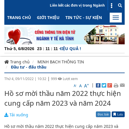
Liên kết các đơn vị trong Ngành
TRANG CHỦ
GIỚI THIỆU
TIN TỨC - SỰ KIỆN
HOẠT ĐỘN
Toggle
naviga
ĂNG ĐỘNG - MINH BẠCH - HIỆU QUẢ !
Thứ 5, 6/8/2026
23
:
11
:
11
Trang chủ
MINH BẠCH THÔNG TIN
Đầu tư - đấu thầu
|
Thứ 4, 09/11/2022
|
10:32
999
Lượt xem
+
|
A
-
A
A
Hồ sơ mời thầu năm 2022 thực hiện
cung cấp năm 2023 và năm 2024
Đọc bài
Lưu
Tải xuống
Hồ sơ mời thầu năm 2022 thực hiện cung cấp năm 2023 và