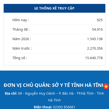
THỐNG KÊ TRUY CẬP
Hôm nay :
925
Tháng 08 :
54.910
Năm 2026 :
1.543.138
Năm trước :
2.270.356
Tổng số :
15.640.778
ĐƠN VỊ CHỦ QUẢN:
SỞ Y TẾ TỈNH HÀ TĨNH
Địa chỉ:
09 - Nguyễn Huy Oánh – P. Bắc Hà - TP.Hà Tĩnh - Tỉnh
Hà Tĩnh
Điện thoại:
02393 856661