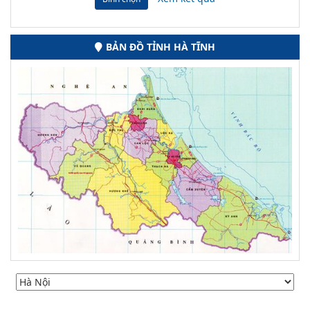
BẢN ĐỒ TỈNH HÀ TĨNH