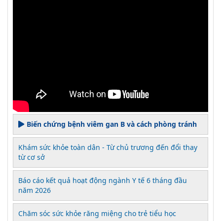
Biến chứng bệnh viêm gan B và cách phòng tránh
Khám sức khỏe toàn dân - Từ chủ trương đến đổi thay
từ cơ sở
Báo cáo kết quả hoạt động ngành Y tế 6 tháng đầu
năm 2026
Chăm sóc sức khỏe răng miệng cho trẻ tiểu học