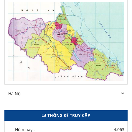
THỐNG KÊ TRUY CẬP
Hôm nay :
4.063