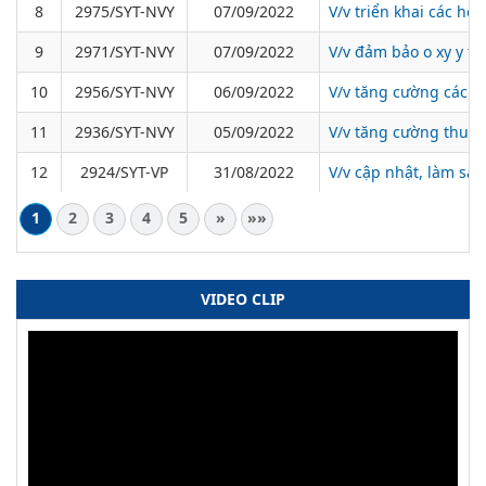
8
2975/SYT-NVY
07/09/2022
V/v triển khai các h
9
2971/SYT-NVY
07/09/2022
V/v đảm bảo o xy y tế
10
2956/SYT-NVY
06/09/2022
V/v tăng cường các h
11
2936/SYT-NVY
05/09/2022
V/v tăng cường thu d
12
2924/SYT-VP
31/08/2022
V/v cập nhật, làm sạc
1
2
3
4
5
»
»»
VIDEO CLIP