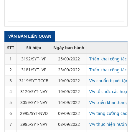
VĂN BẢN LIÊN QUAN
STT
Số hiệu
Ngày ban hành
1
3192/SYT- VP
25/09/2022
Triển khai công tác y
2
3181/SYT- VP
23/09/2022
Triển khai công tác y
3
3119/SYT-TCCB
19/09/2022
V/v chuẩn bị xét tặn
4
3120/SYT-NVY
19/09/2022
V/v tổ chức các hoạt
5
3059/SYT-NVY
14/09/2022
V/v triển khai tháng
6
2995/SYT-NVD
09/09/2022
V/v tăng cường các b
7
2985/SYT-NVY
08/09/2022
V/v thực hiện hướng 