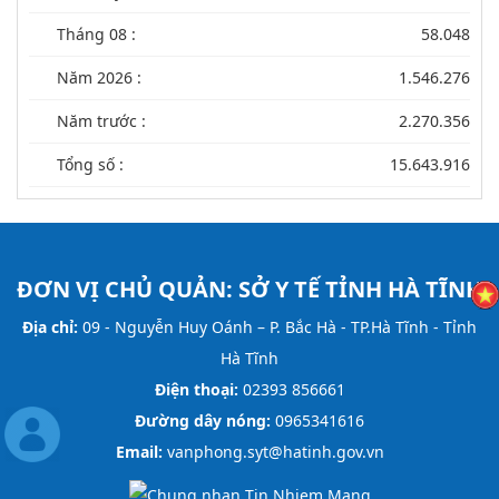
Tháng 08 :
58.048
Năm 2026 :
1.546.276
Năm trước :
2.270.356
Tổng số :
15.643.916
ĐƠN VỊ CHỦ QUẢN:
SỞ Y TẾ TỈNH HÀ TĨNH
Địa chỉ:
09 - Nguyễn Huy Oánh – P. Bắc Hà - TP.Hà Tĩnh - Tỉnh
Hà Tĩnh
Điện thoại:
02393 856661
Đường dây nóng:
0965341616
Email:
vanphong.syt@hatinh.gov.vn