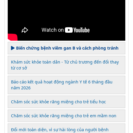
Biến chứng bệnh viêm gan B và cách phòng tránh
Khám sức khỏe toàn dân - Từ chủ trương đến đổi thay
từ cơ sở
Báo cáo kết quả hoạt động ngành Y tế 6 tháng đầu
năm 2026
Chăm sóc sức khỏe răng miệng cho trẻ tiểu học
Chăm sóc sức khỏe răng miệng cho trẻ em mầm non
Đổi mới toàn diện, vì sự hài lòng của người bệnh