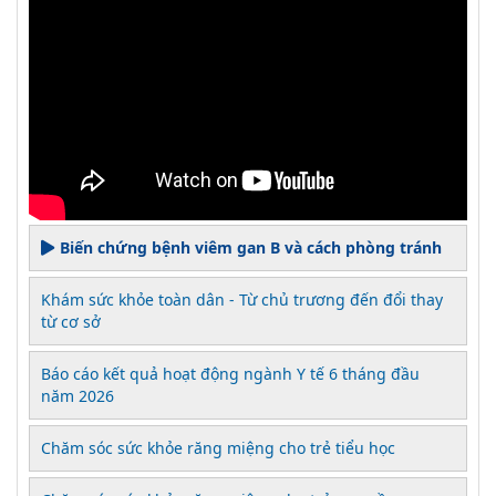
Biến chứng bệnh viêm gan B và cách phòng tránh
Khám sức khỏe toàn dân - Từ chủ trương đến đổi thay
từ cơ sở
Báo cáo kết quả hoạt động ngành Y tế 6 tháng đầu
năm 2026
Chăm sóc sức khỏe răng miệng cho trẻ tiểu học