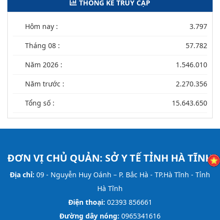
THỐNG KÊ TRUY CẬP
Hôm nay :
3.797
Tháng 08 :
57.782
Năm 2026 :
1.546.010
Năm trước :
2.270.356
Tổng số :
15.643.650
ĐƠN VỊ CHỦ QUẢN:
SỞ Y TẾ TỈNH HÀ TĨNH
Địa chỉ:
09 - Nguyễn Huy Oánh – P. Bắc Hà - TP.Hà Tĩnh - Tỉnh
Hà Tĩnh
Điện thoại:
02393 856661
Đường dây nóng:
0965341616