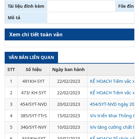
Tài liệu đính kèm
File đính
Mô tả
Xem chi tiết toàn văn
VĂN BẢN LIÊN QUAN
STT
Số hiệu
Ngày ban hành
1
491KH-SYT
22/02/2023
KẾ HOẠCH Tiêm vắc xin 
2
473/ KH-SYT
22/02/2023
KẾ HOẠCH Tiêm vắc xin 
3
454/SYT-NVD
20/02/2023
454/SYT-NVD ngày 20/02
4
385/SYT-TTrS
15/02/2023
V/v triển khai Thông t
5
340/SYT-NVY
10/02/2023
V/v tăng cường chất lư
6
343/KH-SYT
10/02/2023
KẾ HOẠCH Tổ chức các h