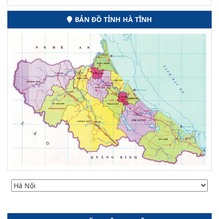
BẢN ĐỒ TỈNH HÀ TĨNH