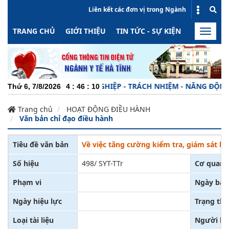
Liên kết các đơn vị trong Ngành
TRANG CHỦ
GIỚI THIỆU
TIN TỨC - SỰ KIỆN
HOẠT ĐỘN
Toggle
naviga
CHUYÊN NGHIỆP - TRÁCH NHIỆM - NĂNG ĐỘNG - 
Thứ 6, 7/8/2026
4
:
46
:
10
Trang chủ
HOẠT ĐỘNG ĐIỀU HÀNH
Văn bản chỉ đạo điều hành
Tiêu đề văn bản
Về việc tăng cường kiểm tra, giám sát h
Số hiệu
498/ SYT-TTr
Cơ quan 
Phạm vi
Ngày ban
Ngày hiệu lực
Trạng thá
Loại tài liệu
Người ký