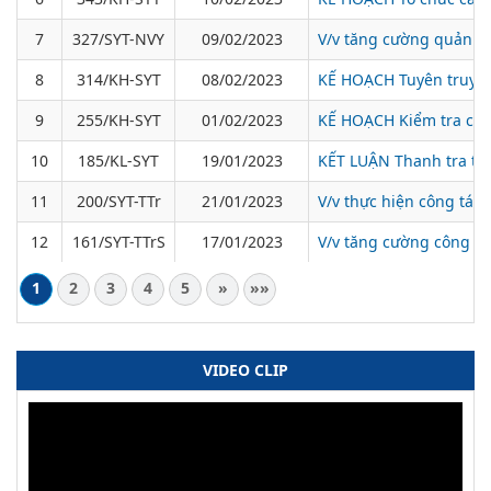
7
327/SYT-NVY
09/02/2023
V/v tăng cường quản lý 
8
314/KH-SYT
08/02/2023
KẾ HOẠCH Tuyên truyền 
9
255/KH-SYT
01/02/2023
KẾ HOẠCH Kiểm tra côn
10
185/KL-SYT
19/01/2023
KẾT LUẬN Thanh tra trá
11
200/SYT-TTr
21/01/2023
V/v thực hiện công tác
12
161/SYT-TTrS
17/01/2023
V/v tăng cường công tá
1
2
3
4
5
»
»»
VIDEO CLIP