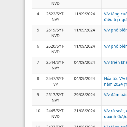
NVD
4
2622/SYT-
11/09/2024
V/v tăng cư
NVY
điều trị ng
5
2619/SYT-
11/09/2024
V/v phổ biế
NVD
6
2620/SYT-
11/09/2024
V/v phổ biế
NVD
7
2544/SYT-
04/09/2024
V/v triển k
NVY
8
2547/SYT-
04/09/2024
Hỏa tốc V/v 
VP
năm 2024 (Y
9
2517/SYT-
29/08/2024
V/v đảm bảo
NVY
10
2445/SYT-
21/08/2024
V/v rà soát
NVD
doanh được
11
2433/SYT-
21/08/2024
V/v tăng c