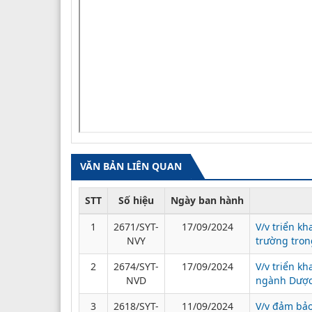
VĂN BẢN LIÊN QUAN
STT
Số hiệu
Ngày ban hành
1
2671/SYT-
17/09/2024
V/v triển k
NVY
trường tron
2
2674/SYT-
17/09/2024
V/v triển kh
NVD
ngành Dược
3
2618/SYT-
11/09/2024
V/v đảm bảo