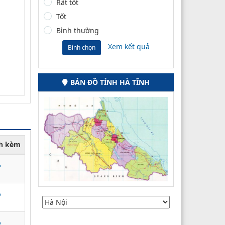
Rất tốt
Tốt
Bình thường
Xem kết quả
Bình chọn
BẢN ĐỒ TỈNH HÀ TĨNH
nh kèm