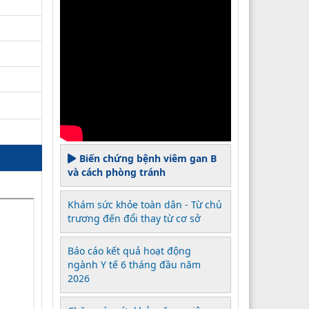
Biến chứng bệnh viêm gan B
và cách phòng tránh
Khám sức khỏe toàn dân - Từ chủ
trương đến đổi thay từ cơ sở
Báo cáo kết quả hoạt động
ngành Y tế 6 tháng đầu năm
2026