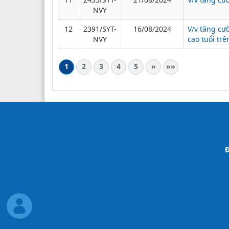
NVY
12
2391/SYT-
16/08/2024
V/v tăng cư
NVY
cao tuổi tr
1
2
3
4
5
»
»»
Đ