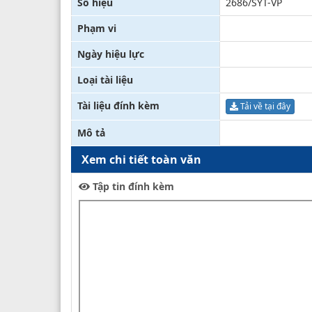
Số hiệu
2686/SYT-VP
Phạm vi
Ngày hiệu lực
Loại tài liệu
Tài liệu đính kèm
Tải về tại đây
Mô tả
Xem chi tiết toàn văn
Tập tin đính kèm