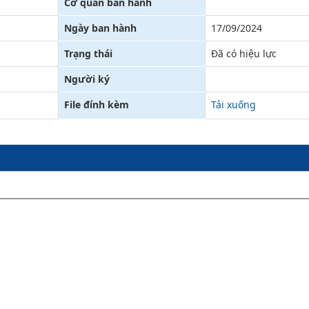
Cơ quan ban hành
Xử lý kiến nghị - Khiếu nại tố cáo
Khác
Ngày ban hành
17/09/2024
Trạng thái
Đã có hiệu lực
Người ký
File đính kèm
Tải xuống