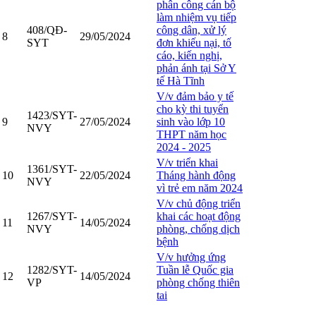
phân công cán bộ
làm nhiệm vụ tiếp
408/QĐ-
công dân, xử lý
8
29/05/2024
SYT
đơn khiếu nại, tố
cáo, kiến nghị,
phản ánh tại Sở Y
tế Hà Tĩnh
V/v đảm bảo y tế
cho kỳ thi tuyển
1423/SYT-
9
27/05/2024
sinh vào lớp 10
NVY
THPT năm học
2024 - 2025
V/v triển khai
1361/SYT-
10
22/05/2024
Tháng hành động
NVY
vì trẻ em năm 2024
V/v chủ động triển
1267/SYT-
khai các hoạt động
11
14/05/2024
NVY
phòng, chống dịch
bệnh
V/v hưởng ứng
1282/SYT-
Tuần lễ Quốc gia
12
14/05/2024
VP
phòng chống thiên
tai