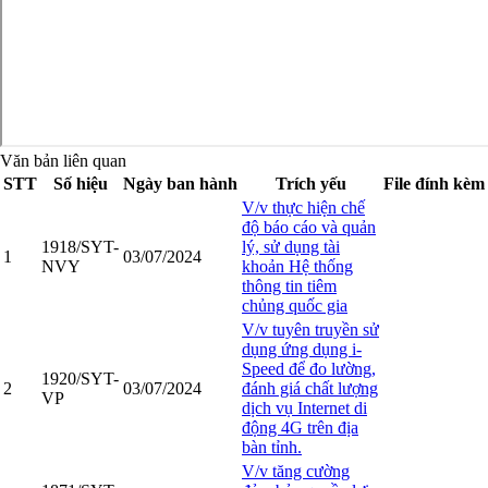
Văn bản liên quan
STT
Số hiệu
Ngày ban hành
Trích yếu
File đính kèm
V/v thực hiện chế
độ báo cáo và quản
1918/SYT-
lý, sử dụng tài
1
03/07/2024
NVY
khoản Hệ thống
thông tin tiêm
chủng quốc gia
V/v tuyên truyền sử
dụng ứng dụng i-
Speed để đo lường,
1920/SYT-
2
03/07/2024
đánh giá chất lượng
VP
dịch vụ Internet di
động 4G trên địa
bàn tỉnh.
V/v tăng cường