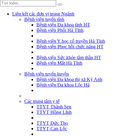
Liên kết các đơn vị trong Ngành
Bệnh viện tuyến tỉnh
Bệnh viện Đa khoa tỉnh HT
Bệnh viện Phổi Hà Tĩnh
Bệnh viện Y học cổ truyền Hà Tĩnh
Bệnh viện Phục hồi chức năng HT
Bệnh viện Sức khỏe tâm thần HT
Bệnh viện Mắt Hà Tĩnh
Bệnh viện tuyến huyện
Bệnh viện Đa khoa thị xã Kỳ Anh
Bệnh viện Đa khoa Lộc Hà
Các trung tâm y tế
TTYT Thành Sen
TTYT Hồng Lĩnh
TTYT Đức Thọ
TTYT Can Lộc