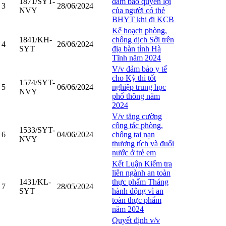
1871/SYT-
đảm bảo quyền lợi
3
28/06/2024
NVY
của người có thẻ
BHYT khi đi KCB
Kế hoạch phòng,
1841/KH-
chống dịch Sởi trên
4
26/06/2024
SYT
địa bàn tỉnh Hà
Tĩnh năm 2024
V/v đảm bảo y tế
cho Kỳ thi tốt
1574/SYT-
5
06/06/2024
nghiệp trung học
NVY
phổ thông năm
2024
V/v tăng cường
công tác phòng,
1533/SYT-
6
04/06/2024
chống tai nạn
NVY
thương tích và đuối
nước ở trẻ em
Kết Luận Kiểm tra
liên ngành an toàn
1431/KL-
thực phẩm Tháng
7
28/05/2024
SYT
hành động vì an
toàn thực phẩm
năm 2024
Quyết định v/v