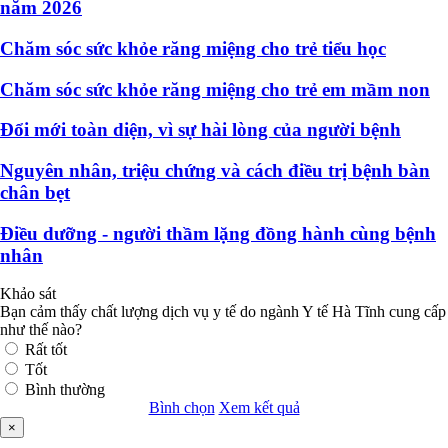
năm 2026
Chăm sóc sức khỏe răng miệng cho trẻ tiểu học
Chăm sóc sức khỏe răng miệng cho trẻ em mầm non
Đổi mới toàn diện, vì sự hài lòng của người bệnh
Nguyên nhân, triệu chứng và cách điều trị bệnh bàn
chân bẹt
Điều dưỡng - người thầm lặng đồng hành cùng bệnh
nhân
Khảo sát
Bạn cảm thấy chất lượng dịch vụ y tế do ngành Y tế Hà Tĩnh cung cấp
như thế nào?
Rất tốt
Tốt
Bình thường
Bình chọn
Xem kết quả
×