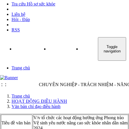
Tra cứu Hồ sơ sức khỏe
Liên hệ
Hỏi - Đáp
RSS
Toggle
TRANG CHỦ
GIỚI THIỆU
TIN TỨC - SỰ KIỆN
navigation
Trang chủ
:
:
CHUYÊN NGHIỆP - TRÁCH NHIỆM - NĂNG ĐỘ
Trang chủ
HOẠT ĐỘNG ĐIỀU HÀNH
Văn bản chỉ đạo điều hành
V/v tổ chức các hoạt động hưởng ứng Phong trào
Tiêu đề văn bản
Vệ sinh yêu nước nâng cao sức khỏe nhân dân năm
2024