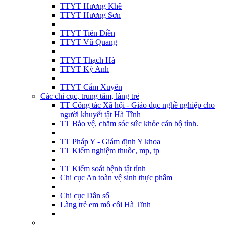
TTYT Hương Khê
TTYT Hương Sơn
TTYT Tiên Điền
TTYT Vũ Quang
TTYT Thạch Hà
TTYT Kỳ Anh
TTYT Cẩm Xuyên
Các chi cục, trung tâm, làng trẻ
TT Công tác Xã hội - Giáo dục nghề nghiệp cho
người khuyết tật Hà Tĩnh
TT Bảo vệ, chăm sóc sức khỏe cán bộ tỉnh.
TT Pháp Y - Giám định Y khoa
TT Kiểm nghiệm thuốc, mp, tp
TT Kiểm soát bệnh tật tỉnh
Chi cục An toàn vệ sinh thực phẩm
Chi cục Dân số
Làng trẻ em mồ côi Hà Tĩnh