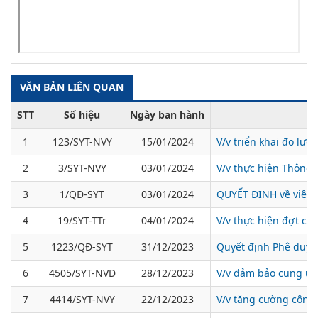
VĂN BẢN LIÊN QUAN
STT
Số hiệu
Ngày ban hành
1
123/SYT-NVY
15/01/2024
V/v triển khai đo lườ
2
3/SYT-NVY
03/01/2024
V/v thực hiện Thông 
3
1/QĐ-SYT
03/01/2024
QUYẾT ĐỊNH về việc t
4
19/SYT-TTr
04/01/2024
V/v thực hiện đợt cao
5
1223/QĐ-SYT
31/12/2023
Quyết định Phê duyệt
6
4505/SYT-NVD
28/12/2023
V/v đảm bảo cung ứn
7
4414/SYT-NVY
22/12/2023
V/v tăng cường công t