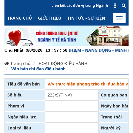
Liên kết các đơn vị trong Ngành
TRANG CHỦ
GIỚI THIỆU
TIN TỨC - SỰ KIỆN
HOẠT ĐỘN
Toggle
naviga
CHUYÊN NGHIỆP - TRÁCH NHIỆM - NĂNG ĐỘNG - MINH BẠCH 
Chủ Nhật, 9/8/2026
13
:
57
:
59
Trang chủ
HOẠT ĐỘNG ĐIỀU HÀNH
Văn bản chỉ đạo điều hành
Tiêu đề văn bản
V/v thực hiện phong trào thi đua bảo vệ 
Số hiệu
223/SYT-NVY
Cơ quan ban h
Phạm vi
Ngày ban hành
Ngày hiệu lực
Trạng thái
Loại tài liệu
Người ký