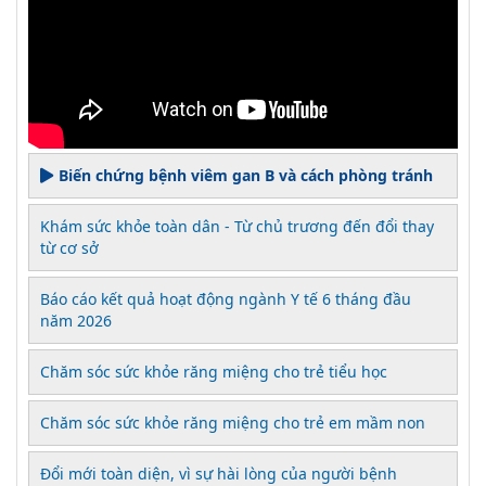
Biến chứng bệnh viêm gan B và cách phòng tránh
Khám sức khỏe toàn dân - Từ chủ trương đến đổi thay
từ cơ sở
Báo cáo kết quả hoạt động ngành Y tế 6 tháng đầu
năm 2026
Chăm sóc sức khỏe răng miệng cho trẻ tiểu học
Chăm sóc sức khỏe răng miệng cho trẻ em mầm non
Đổi mới toàn diện, vì sự hài lòng của người bệnh