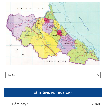
THỐNG KÊ TRUY CẬP
Hôm nay :
7.368