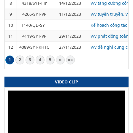
8
4318/SYT-TTr
14/12/2023
V/v tăng cường công 
9
4266/SYT-VP
11/12/2023
V/v tuyên truyền, vậ
10
1140/QĐ-SYT
Kế hoạch công tác ki
11
4119/SYT-VP
29/11/2023
V/v phát động toàn d
12
4089/SYT-KHTC
27/11/2023
V/v đề nghị cung cấp
1
2
3
4
5
»
»»
VIDEO CLIP