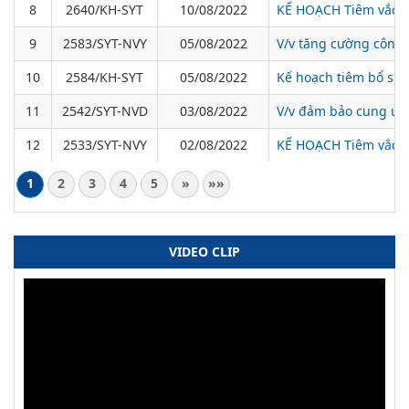
8
2640/KH-SYT
10/08/2022
KẾ HOẠCH Tiêm vắc xi
9
2583/SYT-NVY
05/08/2022
V/v tăng cường công
10
2584/KH-SYT
05/08/2022
Kế hoạch tiêm bổ sung
11
2542/SYT-NVD
03/08/2022
V/v đảm bảo cung ứng
12
2533/SYT-NVY
02/08/2022
KẾ HOẠCH Tiêm vắc xi
1
2
3
4
5
»
»»
VIDEO CLIP