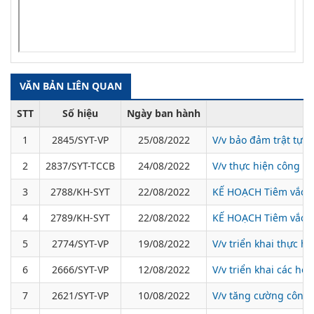
VĂN BẢN LIÊN QUAN
STT
Số hiệu
Ngày ban hành
1
2845/SYT-VP
25/08/2022
V/v bảo đảm trật tự,
2
2837/SYT-TCCB
24/08/2022
V/v thực hiện công t
3
2788/KH-SYT
22/08/2022
KẾ HOẠCH Tiêm vắc xi
4
2789/KH-SYT
22/08/2022
KẾ HOẠCH Tiêm vắc xi
5
2774/SYT-VP
19/08/2022
V/v triển khai thực 
6
2666/SYT-VP
12/08/2022
V/v triển khai các h
7
2621/SYT-VP
10/08/2022
V/v tăng cường công 