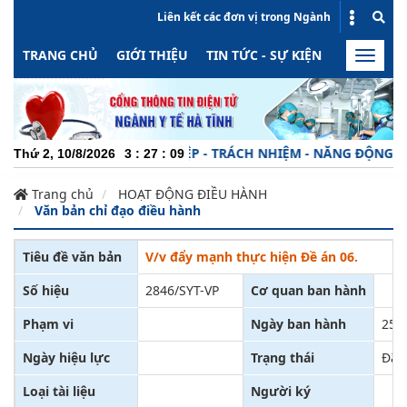
Liên kết các đơn vị trong Ngành
TRANG CHỦ
GIỚI THIỆU
TIN TỨC - SỰ KIỆN
HOẠT ĐỘN
Toggle
naviga
CHUYÊN NGHIỆP - TRÁCH NHIỆM - NĂNG ĐỘNG - MIN
Thứ 2, 10/8/2026
3
:
27
:
10
Trang chủ
HOẠT ĐỘNG ĐIỀU HÀNH
Văn bản chỉ đạo điều hành
Tiêu đề văn bản
V/v đẩy mạnh thực hiện Đề án 06.
Số hiệu
2846/SYT-VP
Cơ quan ban hành
Phạm vi
Ngày ban hành
25/
Ngày hiệu lực
Trạng thái
Đã c
Loại tài liệu
Người ký