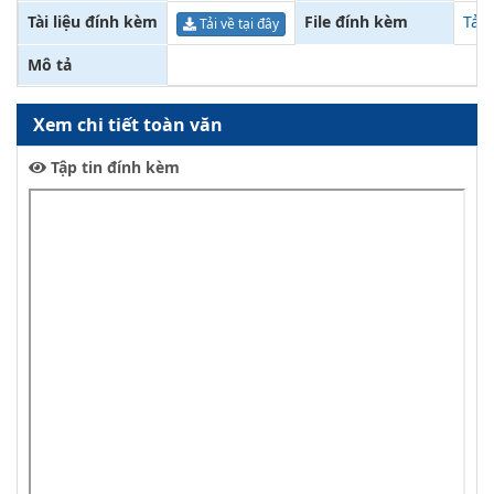
Tài liệu đính kèm
File đính kèm
Tải
Tải về tại đây
Mô tả
Xem chi tiết toàn văn
Tập tin đính kèm