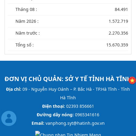
Tháng 08 :
84.491
Năm 2026 :
1.572.719
Năm trước :
2.270.356
Tổng số :
15.670.359
ĐƠN VỊ CHỦ QUẢN:
SỞ Y TẾ TỈNH HÀ TĨNH
Địa chỉ:
09 - Nguyễn Huy Oánh – P. Bắc Hà - TP.Hà Tĩnh - Tỉnh
Hà Tĩnh
Điện thoại:
02393 856661
Đường dây nóng:
0965341616
Email:
vanphong.syt@hatinh.gov.vn