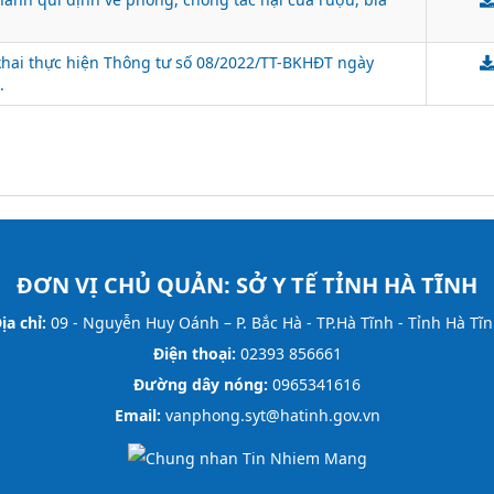
 khai thực hiện Thông tư số 08/2022/TT-BKHĐT ngày
.
ĐƠN VỊ CHỦ QUẢN:
SỞ Y TẾ TỈNH HÀ TĨNH
ịa chỉ:
09 - Nguyễn Huy Oánh – P. Bắc Hà - TP.Hà Tĩnh - Tỉnh Hà Tĩ
Điện thoại:
02393 856661
Đường dây nóng:
0965341616
Email:
vanphong.syt@hatinh.gov.vn