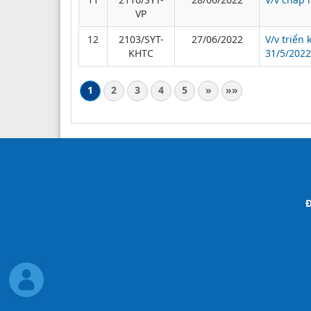
VP
12
2103/SYT-
27/06/2022
V/v triển
KHTC
31/5/2022
1
2
3
4
5
»
»»
Đ