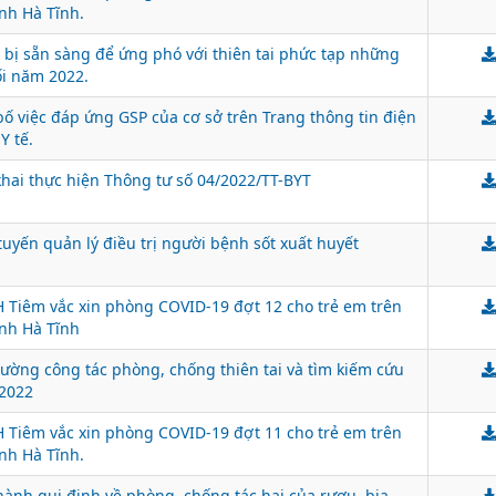
ỉnh Hà Tĩnh.
 bị sẵn sàng để ứng phó với thiên tai phức tạp những
i năm 2022.
bố việc đáp ứng GSP của cơ sở trên Trang thông tin điện
Y tế.
 khai thực hiện Thông tư số 04/2022/TT-BYT
tuyến quản lý điều trị người bệnh sốt xuất huyết
Tiêm vắc xin phòng COVID-19 đợt 12 cho trẻ em trên
ỉnh Hà Tĩnh
cường công tác phòng, chống thiên tai và tìm kiếm cứu
2022
Tiêm vắc xin phòng COVID-19 đợt 11 cho trẻ em trên
ỉnh Hà Tĩnh.
hành qui định về phòng, chống tác hại của rượu, bia