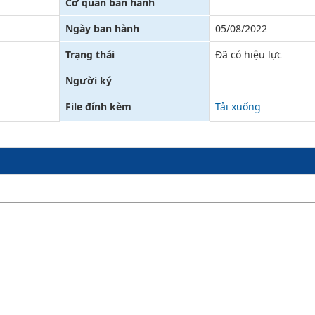
Cơ quan ban hành
Xử lý kiến nghị - Khiếu nại tố cáo
Khác
Ngày ban hành
05/08/2022
Trạng thái
Đã có hiệu lực
Người ký
File đính kèm
Tải xuống