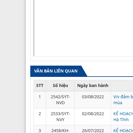
VĂN BẢN LIÊN QUAN
STT
Số hiệu
Ngày ban hành
1
2542/SYT-
03/08/2022
V/v đảm b
NVD
mùa
2
2533/SYT-
02/08/2022
KẾ HOẠCH 
NVY
Hà Tĩnh
3
2458/KH-
26/07/2022
KẾ HOẠCH 