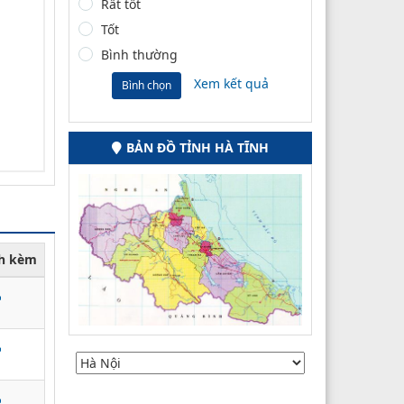
Rất tốt
Tốt
Bình thường
Xem kết quả
Bình chọn
BẢN ĐỒ TỈNH HÀ TĨNH
nh kèm