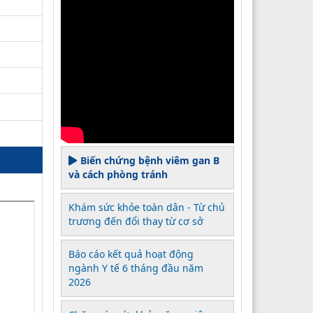
Biến chứng bệnh viêm gan B
và cách phòng tránh
Khám sức khỏe toàn dân - Từ chủ
trương đến đổi thay từ cơ sở
Báo cáo kết quả hoạt động
ngành Y tế 6 tháng đầu năm
2026