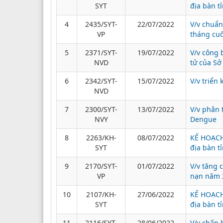
SYT
địa bàn t
4
2435/SYT-
22/07/2022
V/v chuẩn
VP
tháng cuố
5
2371/SYT-
19/07/2022
V/v công 
NVD
tử của Sở 
6
2342/SYT-
15/07/2022
V/v triển
NVD
7
2300/SYT-
13/07/2022
V/v phân 
NVY
Dengue
8
2263/KH-
08/07/2022
KẾ HOẠCH 
SYT
địa bàn t
9
2170/SYT-
01/07/2022
V/v tăng 
VP
nạn năm 
10
2107/KH-
27/06/2022
KẾ HOẠCH 
SYT
địa bàn t
11
2116/SYT-
28/06/2022
V/v chấp 