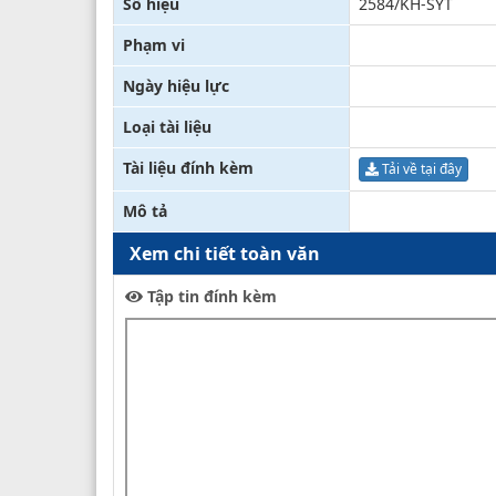
Số hiệu
2584/KH-SYT
Phạm vi
Ngày hiệu lực
Loại tài liệu
Tài liệu đính kèm
Tải về tại đây
Mô tả
Xem chi tiết toàn văn
Tập tin đính kèm