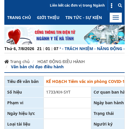
Liên kết các đơn vị trong Ngành
TRANG CHỦ
GIỚI THIỆU
TIN TỨC - SỰ KIỆN
HOẠT ĐỘN
Toggle
naviga
CHUYÊN NGHIỆP - TRÁCH NHIỆM - NĂNG ĐỘNG - MINH 
Thứ 6, 7/8/2026
21
:
01
:
08
Trang chủ
HOẠT ĐỘNG ĐIỀU HÀNH
Văn bản chỉ đạo điều hành
Tiêu đề văn bản
KẾ HOẠCH Tiêm vắc xin phòng COVID-19 đợ
Số hiệu
1733/KH-SYT
Cơ quan ban hàn
Phạm vi
Ngày ban hành
Ngày hiệu lực
Trạng thái
Loại tài liệu
Người ký