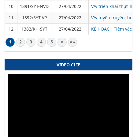
10
1391/SYT-NVD
27/04/2022
V/v triển khai thực h
11
1392/SYT-VP
27/04/2022
V/v tuyên truyền, hướ
12
1382/KH-SYT
27/04/2022
KẾ HOẠCH Tiêm vắc xin
1
2
3
4
5
»
»»
VIDEO CLIP