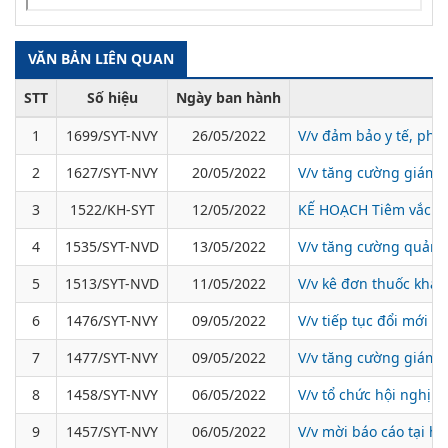
VĂN BẢN LIÊN QUAN
STT
Số hiệu
Ngày ban hành
1
1699/SYT-NVY
26/05/2022
V/v đảm bảo y tế, phò
2
1627/SYT-NVY
20/05/2022
V/v tăng cường giám 
3
1522/KH-SYT
12/05/2022
KẾ HOẠCH Tiêm vắc xin
4
1535/SYT-NVD
13/05/2022
V/v tăng cường quản l
5
1513/SYT-NVD
11/05/2022
V/v kê đơn thuốc kháng
6
1476/SYT-NVY
09/05/2022
V/v tiếp tục đổi mới 
7
1477/SYT-NVY
09/05/2022
V/v tăng cường giám 
8
1458/SYT-NVY
06/05/2022
V/v tổ chức hội nghị 
9
1457/SYT-NVY
06/05/2022
V/v mời báo cáo tại h