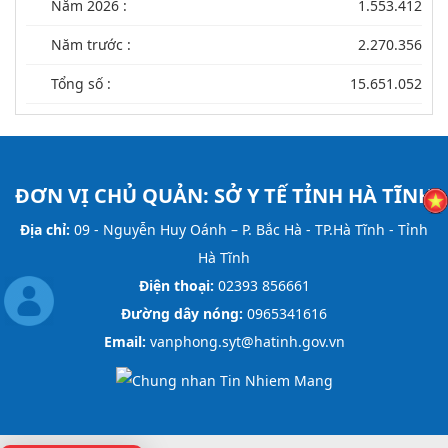
Năm 2026 :
1.553.412
Năm trước :
2.270.356
Tổng số :
15.651.052
ĐƠN VỊ CHỦ QUẢN:
SỞ Y TẾ TỈNH HÀ TĨNH
Địa chỉ:
09 - Nguyễn Huy Oánh – P. Bắc Hà - TP.Hà Tĩnh - Tỉnh
Hà Tĩnh
Điện thoại:
02393 856661
Đường dây nóng:
0965341616
Email:
vanphong.syt@hatinh.gov.vn