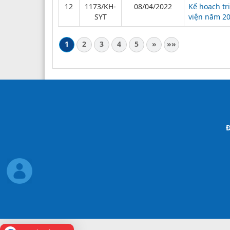
12
1173/KH-
08/04/2022
Kế hoạch tr
SYT
viện năm 20
1
2
3
4
5
»
»»
Đ