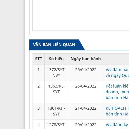
VĂN BẢN LIÊN QUAN
STT
Số hiệu
Ngày ban hành
1
1372/SYT-
26/04/2022
V/v đảm bảo
NVY
và ngày Quố
2
1363/KL-
26/04/2022
Kết luận kiể
SYT
doanh, mua,
bàn tỉnh Hà
3
1301/KH-
21/04/2022
KẾ HOẠCH Ti
SYT
bàn tỉnh Hà
4
1278/SYT-
20/04/2022
V/v đăng ký