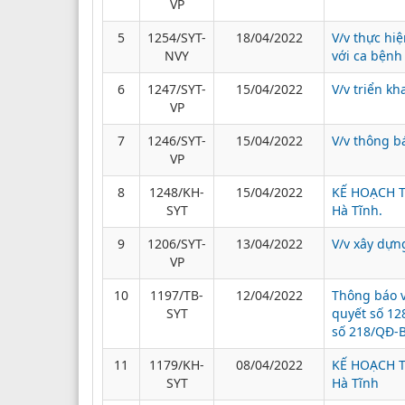
VP
5
1254/SYT-
18/04/2022
V/v thực hi
NVY
với ca bệnh
6
1247/SYT-
15/04/2022
V/v triển k
VP
7
1246/SYT-
15/04/2022
V/v thông b
VP
8
1248/KH-
15/04/2022
KẾ HOẠCH Ti
SYT
Hà Tĩnh.
9
1206/SYT-
13/04/2022
V/v xây dựn
VP
10
1197/TB-
12/04/2022
Thông báo v
SYT
quyết số 12
số 218/QĐ-B
11
1179/KH-
08/04/2022
KẾ HOẠCH Ti
SYT
Hà Tĩnh