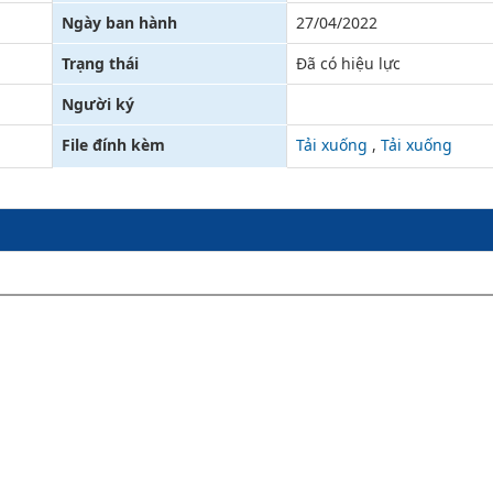
Ngày ban hành
27/04/2022
Xử lý kiến nghị - Khiếu nại tố cáo
Khác
Trạng thái
Đã có hiệu lực
Người ký
File đính kèm
Tải xuống
,
Tải xuống