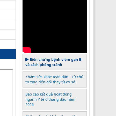
Biến chứng bệnh viêm gan B
và cách phòng tránh
Khám sức khỏe toàn dân - Từ chủ
trương đến đổi thay từ cơ sở
Báo cáo kết quả hoạt động
ngành Y tế 6 tháng đầu năm
2026