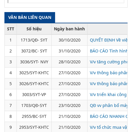
VĂN BẢN LIÊN QUAN
STT
Số hiệu
Ngày ban hành
1
1713/QĐ- SYT
30/10/2020
QUYẾT ĐỊNH Về việc t
2
3072/BC- SYT
31/10/2020
BÁO CÁO Tình hình thi
3
3036/SYT- NVY
28/10/2020
V/v tăng cường phòn
4
3025/SYT-KHTC
27/10/2020
V/v thông báo phân b
5
3026/SYT-KHTC
27/10/2020
V/v thông báo phân b
6
3003/SYT-VP
27/10/2020
V/v triển khai công t
7
1703/QĐ-SYT
23/10/2020
QĐ vv phân bổ máy t
8
2955/BC-SYT
21/10/2020
BÁO CÁO NHANH Công 
9
2953/SYT-KHTC
21/10/2020
V/v tổ chức mua vật 