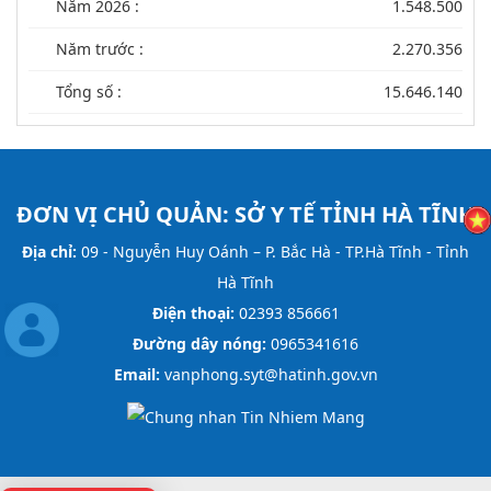
Năm 2026 :
1.548.500
Năm trước :
2.270.356
Tổng số :
15.646.140
ĐƠN VỊ CHỦ QUẢN:
SỞ Y TẾ TỈNH HÀ TĨNH
Địa chỉ:
09 - Nguyễn Huy Oánh – P. Bắc Hà - TP.Hà Tĩnh - Tỉnh
Hà Tĩnh
Điện thoại:
02393 856661
Đường dây nóng:
0965341616
Email:
vanphong.syt@hatinh.gov.vn