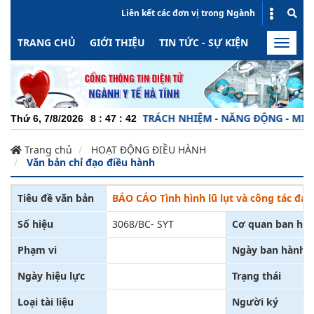
Liên kết các đơn vị trong Ngành
TRANG CHỦ
GIỚI THIỆU
TIN TỨC - SỰ KIỆN
HOẠT ĐỘN
Toggle
naviga
CHUYÊN NGHIỆP - TRÁCH NHIỆM - NĂNG ĐỘNG - MINH BẠ
Thứ 6, 7/8/2026
8
:
47
:
42
Trang chủ
HOẠT ĐỘNG ĐIỀU HÀNH
Văn bản chỉ đạo điều hành
Tiêu đề văn bản
BÁO CÁO Tình hình lũ lụt và công tác đáp
Số hiệu
3068/BC- SYT
Cơ quan ban hà
Phạm vi
Ngày ban hành
Ngày hiệu lực
Trạng thái
Loại tài liệu
Người ký