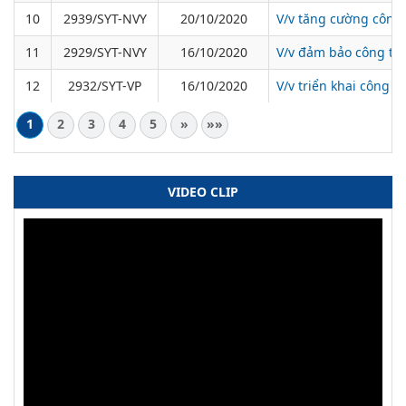
10
2939/SYT-NVY
20/10/2020
V/v tăng cường công 
11
2929/SYT-NVY
16/10/2020
V/v đảm bảo công tác
12
2932/SYT-VP
16/10/2020
V/v triển khai công t
1
2
3
4
5
»
»»
VIDEO CLIP